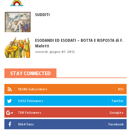
SUDDITI
ESODANDI ED ESODATI – BOTTA E RISPOSTA di F.
Maletti
venerdì, giugno 01, 2012
STAY CONNECTED
10286 Subscribers
RSS
5432 Followers
Twitter
750 Followers
Google+
1664 Fans
Facebook