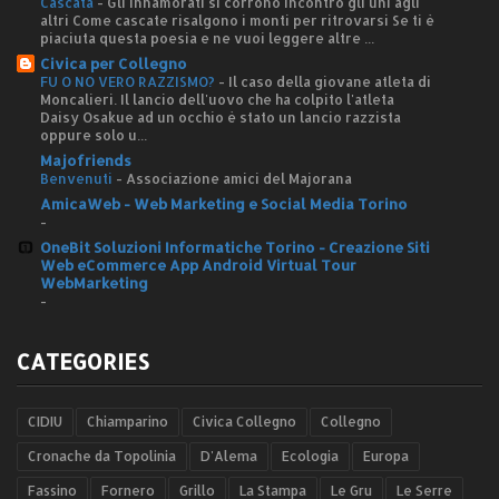
Cascata
-
Gli innamorati si corrono incontro gli uni agli
altri Come cascate risalgono i monti per ritrovarsi Se ti è
piaciuta questa poesia e ne vuoi leggere altre ...
Civica per Collegno
FU O NO VERO RAZZISMO?
-
Il caso della giovane atleta di
Moncalieri. Il lancio dell'uovo che ha colpito l'atleta
Daisy Osakue ad un occhio è stato un lancio razzista
oppure solo u...
Majofriends
Benvenuti
-
Associazione amici del Majorana
AmicaWeb - Web Marketing e Social Media Torino
-
OneBit Soluzioni Informatiche Torino - Creazione Siti
Web eCommerce App Android Virtual Tour
WebMarketing
-
CATEGORIES
CIDIU
Chiamparino
Civica Collegno
Collegno
Cronache da Topolinia
D'Alema
Ecologia
Europa
Fassino
Fornero
Grillo
La Stampa
Le Gru
Le Serre