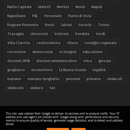
Mafia Capitale
Maletti
Merkel
Monti
Napoli
Napolitano
PdL
Personale
Punto di Vista
Regione Piemonte
Renzi
Salvini
Società
Torino
Travaglio
Università
Veltroni
Vendola
Verdi
Villa Claretta
centrosinistra
chiesa
consiglio regionale
corruzione
democrazia
ecologisti
educazione
elezioni 2018
elezioni amministrative
etica
giovani
grugliasco
inceneritore
la Buona Scuola
legalità
mariano
mariano turigliatto
pensioni
primarie
sindacati
sindacato
sindaco
tav
This site uses cookies from Google to deliver its services and to analyze traffic. Your IP
address and user-agent are shared with Google along with performance and security
COPYRIGHT ©
2026 Mariano Turigliatto il Blog
metrics to ensure quality of service, generate usage statistics, and to detect and address
abuse.
Home
FAQ
About
Contact
Questo sono io