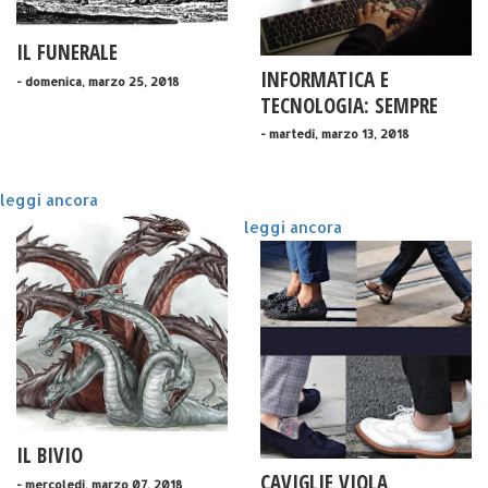
IL FUNERALE
INFORMATICA E
- domenica, marzo 25, 2018
TECNOLOGIA: SEMPRE
MENO DONNE, MA
- martedì, marzo 13, 2018
QUALCOSA SI MUOVE
leggi ancora
leggi ancora
IL BIVIO
CAVIGLIE VIOLA
- mercoledì, marzo 07, 2018