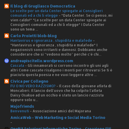
Il blog di Grugliasco Democratica
Le scelte per un data Center spiegate ai Consiglieri
comunali ed a chi li elegge
-
*Data Center. Se ci penso, mi
vien caldo!* *Le scelte per un data Center spiegate ai
Consiglieri comunali ed a chi li elegge* I Data Center
sono un tema ...
Carlo Proietti blob-blog
Hantavirus e ignoranza , stupidità e malafede
-
*Hantavirus e ignoranza , stupidità e malafede* I
negazionisti sono irritanti e dannosi. Dobbiamo anche
considerare che si “vedono molto” perché c'è chi...
andreapiscitello.wordpress.com
Cascata
-
Gli innamorati si corrono incontro gli uni agli
altri Come cascate risalgono i monti per ritrovarsi Se ti è
piaciuta questa poesia e ne vuoi leggere altre ...
Civica per Collegno
FU O NO VERO RAZZISMO?
-
Il caso della giovane atleta di
Moncalieri. Il lancio dell'uovo che ha colpito l'atleta
Daisy Osakue ad un occhio è stato un lancio razzista
oppure solo u...
Majofriends
Benvenuti
-
Associazione amici del Majorana
AmicaWeb - Web Marketing e Social Media Torino
-
OneBit Soluzioni Informatiche Torino - Creazione Siti