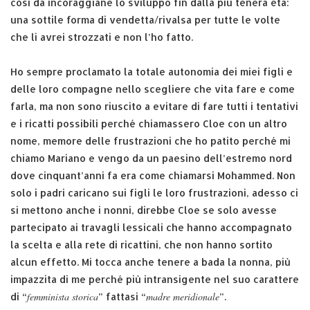
così da incoraggiane lo sviluppo fin dalla più tenera età:
una sottile forma di vendetta/rivalsa per tutte le volte
che li avrei strozzati e non l’ho fatto.
Ho sempre proclamato la totale autonomia dei miei figli e
delle loro compagne nello scegliere che vita fare e come
farla, ma non sono riuscito a evitare di fare tutti i tentativi
e i ricatti possibili perché chiamassero Cloe con un altro
nome, memore delle frustrazioni che ho patito perché mi
chiamo Mariano e vengo da un paesino dell’estremo nord
dove cinquant’anni fa era come chiamarsi Mohammed. Non
solo i padri caricano sui figli le loro frustrazioni, adesso ci
si mettono anche i nonni, direbbe Cloe se solo avesse
partecipato ai travagli lessicali che hanno accompagnato
la scelta e alla rete di ricattini, che non hanno sortito
alcun effetto. Mi tocca anche tenere a bada la nonna, più
impazzita di me perché più intransigente nel suo carattere
femminista storica
madre meridionale
di “
” fattasi “
”.