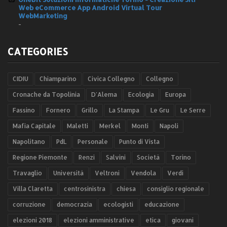
Web eCommerce App Android Virtual Tour
WebMarketing
-
CATEGORIES
CIDIU
Chiamparino
Civica Collegno
Collegno
Cronache da Topolinia
D'Alema
Ecologia
Europa
Fassino
Fornero
Grillo
La Stampa
Le Gru
Le Serre
Mafia Capitale
Maletti
Merkel
Monti
Napoli
Napolitano
PdL
Personale
Punto di Vista
Regione Piemonte
Renzi
Salvini
Società
Torino
Travaglio
Università
Veltroni
Vendola
Verdi
Villa Claretta
centrosinistra
chiesa
consiglio regionale
corruzione
democrazia
ecologisti
educazione
elezioni 2018
elezioni amministrative
etica
giovani