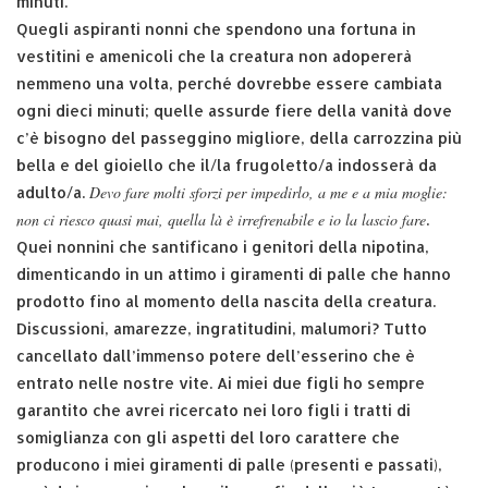
minuti.
Quegli aspiranti nonni che spendono una fortuna in
vestitini e amenicoli che la creatura non adopererà
nemmeno una volta, perché dovrebbe essere cambiata
ogni dieci minuti; quelle assurde fiere della vanità dove
c’è bisogno del passeggino migliore, della carrozzina più
bella e del gioiello che il/la frugoletto/a indosserà da
Devo fare molti sforzi per impedirlo, a me e a mia moglie:
adulto/a.
non ci riesco quasi mai, quella là è irrefrenabile e io la lascio fare
.
Quei nonnini che santificano i genitori della nipotina,
dimenticando in un attimo i giramenti di palle che hanno
prodotto fino al momento della nascita della creatura.
Discussioni, amarezze, ingratitudini, malumori? Tutto
cancellato dall’immenso potere dell’esserino che è
entrato nelle nostre vite. Ai miei due figli ho sempre
garantito che avrei ricercato nei loro figli i tratti di
somiglianza con gli aspetti del loro carattere che
producono i miei giramenti di palle (presenti e passati),