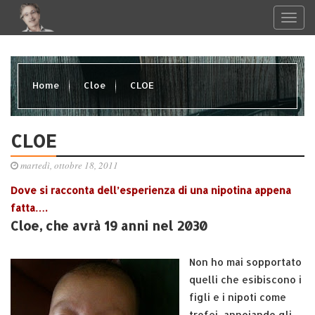
Home
Cloe
CLOE
CLOE
martedì, ottobre 18, 2011
Dove si racconta dell’esperienza di una nipotina appena
fatta….
Cloe, che avrà 19 anni nel 2030
Non ho mai sopportato
quelli che esibiscono i
figli e i nipoti come
trofei, annoiando gli