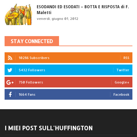
ESODANDI ED ESODATI – BOTTA E RISPOSTA di F.
Maletti
venerdì, giugno 01, 2012
STAY CONNECTED
10286 Subscribers
RSS
5432 Followers
Twitter
750 Followers
Google+
1664 Fans
Facebook
I MIEI POST SULL'HUFFINGTON