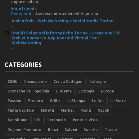
oppure solo u...
Majofriends
Benvenuti
-
Associazione amici del Majorana
AmicaWeb - Web Marketing e Social Media Torino
-
OneBit Soluzioni Informatiche Torino - Creazione Siti
Web eCommerce App Android Virtual Tour
WebMarketing
-
CATEGORIES
CIDIU
Chiamparino
Civica Collegno
Collegno
Cronache da Topolinia
D'Alema
Ecologia
Europa
Fassino
Fornero
Grillo
La Stampa
Le Gru
Le Serre
Mafia Capitale
Maletti
Merkel
Monti
Napoli
Napolitano
PdL
Personale
Punto di Vista
Regione Piemonte
Renzi
Salvini
Società
Torino