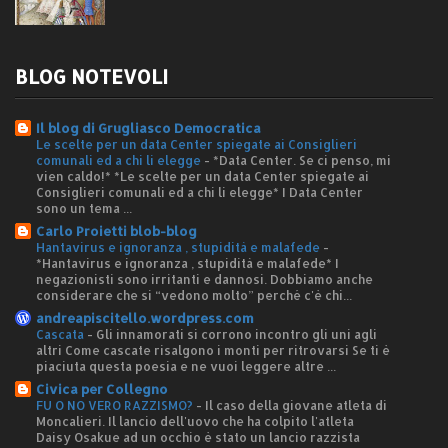
BLOG NOTEVOLI
Il blog di Grugliasco Democratica
Le scelte per un data Center spiegate ai Consiglieri
comunali ed a chi li elegge
-
*Data Center. Se ci penso, mi
vien caldo!* *Le scelte per un data Center spiegate ai
Consiglieri comunali ed a chi li elegge* I Data Center
sono un tema ...
Carlo Proietti blob-blog
Hantavirus e ignoranza , stupidità e malafede
-
*Hantavirus e ignoranza , stupidità e malafede* I
negazionisti sono irritanti e dannosi. Dobbiamo anche
considerare che si “vedono molto” perché c'è chi...
andreapiscitello.wordpress.com
Cascata
-
Gli innamorati si corrono incontro gli uni agli
altri Come cascate risalgono i monti per ritrovarsi Se ti è
piaciuta questa poesia e ne vuoi leggere altre ...
Civica per Collegno
FU O NO VERO RAZZISMO?
-
Il caso della giovane atleta di
Moncalieri. Il lancio dell'uovo che ha colpito l'atleta
Daisy Osakue ad un occhio è stato un lancio razzista