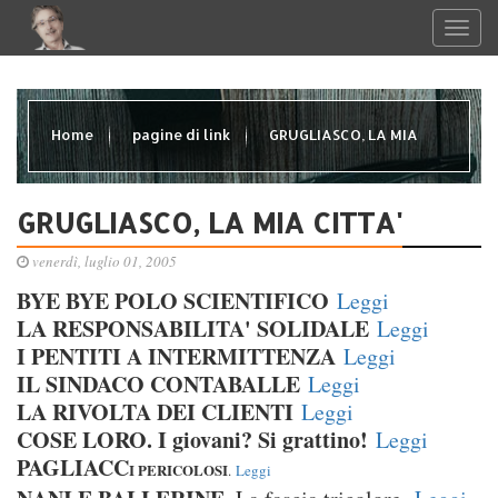
Home
pagine di link
GRUGLIASCO, LA MIA
CITTA'
GRUGLIASCO, LA MIA CITTA'
venerdì, luglio 01, 2005
BYE BYE POLO SCIENTIFICO
Leggi
LA RESPONSABILITA' SOLIDALE
Leggi
I PENTITI A INTERMITTENZA
Leggi
IL SINDACO CONTABALLE
Leggi
LA RIVOLTA DEI CLIENTI
Leggi
COSE LORO. I giovani? Si grattino!
Leggi
PAGLIACC
I PERICOLOSI
.
Leggi