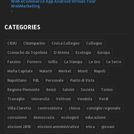
Web eCommerce App Android Virtual Tour
WebMarketing
-
CATEGORIES
CIDIU
Chiamparino
Civica Collegno
Collegno
Cronache da Topolinia
D'Alema
Ecologia
Europa
Fassino
Fornero
Grillo
La Stampa
Le Gru
Le Serre
Mafia Capitale
Maletti
Merkel
Monti
Napoli
Napolitano
PdL
Personale
Punto di Vista
Regione Piemonte
Renzi
Salvini
Società
Torino
Travaglio
Università
Veltroni
Vendola
Verdi
Villa Claretta
centrosinistra
chiesa
consiglio regionale
corruzione
democrazia
ecologisti
educazione
elezioni 2018
elezioni amministrative
etica
giovani