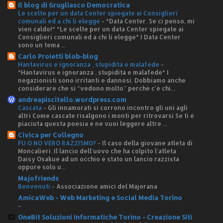
Il blog di Grugliasco Democratica
Le scelte per un data Center spiegate ai Consiglieri
comunali ed a chi li elegge
-
*Data Center. Se ci penso, mi
vien caldo!* *Le scelte per un data Center spiegate ai
Consiglieri comunali ed a chi li elegge* I Data Center
sono un tema ...
Carlo Proietti blob-blog
Hantavirus e ignoranza , stupidità e malafede
-
*Hantavirus e ignoranza , stupidità e malafede* I
negazionisti sono irritanti e dannosi. Dobbiamo anche
considerare che si “vedono molto” perché c'è chi...
andreapiscitello.wordpress.com
Cascata
-
Gli innamorati si corrono incontro gli uni agli
altri Come cascate risalgono i monti per ritrovarsi Se ti è
piaciuta questa poesia e ne vuoi leggere altre ...
Civica per Collegno
FU O NO VERO RAZZISMO?
-
Il caso della giovane atleta di
Moncalieri. Il lancio dell'uovo che ha colpito l'atleta
Daisy Osakue ad un occhio è stato un lancio razzista
oppure solo u...
Majofriends
Benvenuti
-
Associazione amici del Majorana
AmicaWeb - Web Marketing e Social Media Torino
-
OneBit Soluzioni Informatiche Torino - Creazione Siti