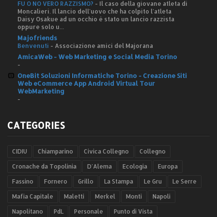
FU O NO VERO RAZZISMO?
-
Il caso della giovane atleta di
Moncalieri. Il lancio dell'uovo che ha colpito l'atleta
Daisy Osakue ad un occhio è stato un lancio razzista
oppure solo u...
Majofriends
Benvenuti
-
Associazione amici del Majorana
AmicaWeb - Web Marketing e Social Media Torino
-
OneBit Soluzioni Informatiche Torino - Creazione Siti
Web eCommerce App Android Virtual Tour
WebMarketing
-
CATEGORIES
CIDIU
Chiamparino
Civica Collegno
Collegno
Cronache da Topolinia
D'Alema
Ecologia
Europa
Fassino
Fornero
Grillo
La Stampa
Le Gru
Le Serre
Mafia Capitale
Maletti
Merkel
Monti
Napoli
Napolitano
PdL
Personale
Punto di Vista