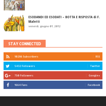
ESODANDI ED ESODATI – BOTTA E RISPOSTA di F.
Maletti
venerdì, giugno 01, 2012
STAY CONNECTED
10286 Subscribers
RSS
5432 Followers
Twitter
750 Followers
Google+
1664 Fans
Facebook