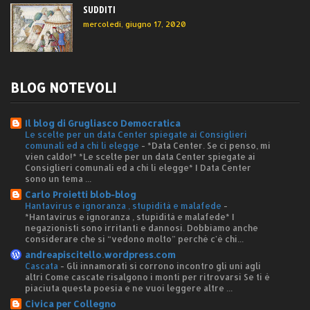
SUDDITI
mercoledì, giugno 17, 2020
BLOG NOTEVOLI
Il blog di Grugliasco Democratica
Le scelte per un data Center spiegate ai Consiglieri
comunali ed a chi li elegge
-
*Data Center. Se ci penso, mi
vien caldo!* *Le scelte per un data Center spiegate ai
Consiglieri comunali ed a chi li elegge* I Data Center
sono un tema ...
Carlo Proietti blob-blog
Hantavirus e ignoranza , stupidità e malafede
-
*Hantavirus e ignoranza , stupidità e malafede* I
negazionisti sono irritanti e dannosi. Dobbiamo anche
considerare che si “vedono molto” perché c'è chi...
andreapiscitello.wordpress.com
Cascata
-
Gli innamorati si corrono incontro gli uni agli
altri Come cascate risalgono i monti per ritrovarsi Se ti è
piaciuta questa poesia e ne vuoi leggere altre ...
Civica per Collegno