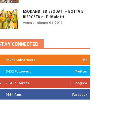
ESODANDI ED ESODATI – BOTTA E
RISPOSTA di F. Maletti
venerdì, giugno 01, 2012
STAY CONNECTED
10286 Subscribers
RSS
5432 Followers
Twitter
750 Followers
Google+
1664 Fans
Facebook