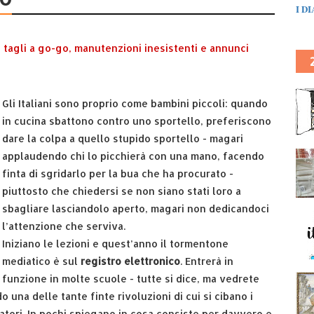
I D
e tagli a go-go, manutenzioni inesistenti e annunci
Gli Italiani sono proprio come bambini piccoli: quando
in cucina sbattono contro uno sportello, preferiscono
dare la colpa a quello stupido sportello - magari
applaudendo chi lo picchierà con una mano, facendo
finta di sgridarlo per la bua che ha procurato -
piuttosto che chiedersi se non siano stati loro a
sbagliare lasciandolo aperto, magari non dedicandoci
l’attenzione che serviva.
Iniziano le lezioni e quest’anno il tormentone
mediatico è sul
registro elettronico
. Entrerà in
funzione in molte scuole - tutte si dice, ma vedrete
 una delle tante finte rivoluzioni di cui si cibano i
tatori. In pochi spiegano in cosa consiste per davvero e