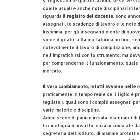
si registrano le giustificazioni, se serve si
quelle usuali e anche note disciplinari (rifer
riguarda il
registro del docente
, sono annot
assegnati, le scadenze di lavoro e le note di
Insomma, per gli insegnanti niente di nuovo
viene digitato sulla piattaforma on line, s
notevolmente il lavoro di compilazione, anch
nell’impratichirsi con lo strumento, ma davv
per comprenderne il funzionamento, quale che
mercato.
Il vero cambiamento, infatti avviene nelle r
praticamente in tempo reale se il figlio è 
tagliate!), quali sono i compiti assegnati pe
varie materie e discipline.
Addio scene di panico in sala insegnanti d
la montagna di insufficienza accumulate dal 
segreteria dell’istituto, di mamme protettiv