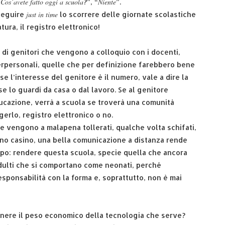
Cos’avete fatto oggi a scuola
Niente
“
?”, “
”.
just in time
seguire
lo scorrere delle giornate scolastiche
tura, il registro elettronico!
di genitori che vengono a colloquio con i docenti,
erpersonali, quelle che per definizione farebbero bene
se l’interesse del genitore è il numero, vale a dire la
 lo guardi da casa o dal lavoro. Se al genitore
ucazione, verrà a scuola se troverà una comunità
erlo, registro elettronico o no.
ie vengono a malapena tollerati, qualche volta schifati,
no casino, una bella comunicazione a distanza rende
copo: rendere questa scuola, specie quella che ancora
adulti che si comportano come neonati, perché
sponsabilità con la forma e, soprattutto, non è mai
enere il peso economico della tecnologia che serve?