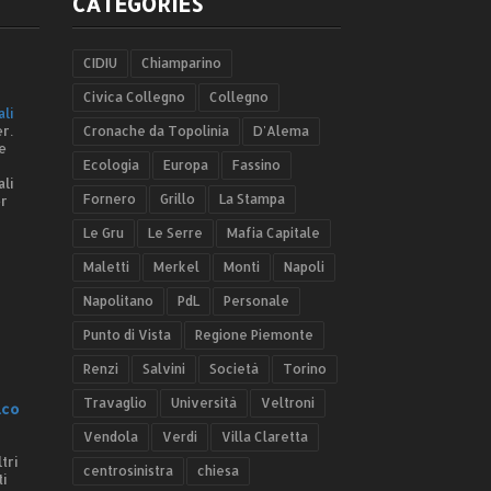
CATEGORIES
CIDIU
Chiamparino
Civica Collegno
Collegno
ali
r.
Cronache da Topolinia
D'Alema
e
Ecologia
Europa
Fassino
ali
Fornero
Grillo
La Stampa
er
Le Gru
Le Serre
Mafia Capitale
Maletti
Merkel
Monti
Napoli
Napolitano
PdL
Personale
Punto di Vista
Regione Piemonte
Renzi
Salvini
Società
Torino
Travaglio
Università
Veltroni
.co
Vendola
Verdi
Villa Claretta
tri
centrosinistra
chiesa
ti