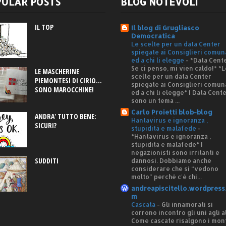
ULAR POSTS
BLOG NOTEVOLI
IL TOP
Il blog di Grugliasco
Democratica
Le scelte per un data Center
spiegate ai Consiglieri comun
ed a chi li elegge
-
*Data Cente
Se ci penso, mi vien caldo!* *L
LE MASCHERINE
scelte per un data Center
PIEMONTESI DI CIRIO...
spiegate ai Consiglieri comun
SONO MAROCCHINE!
ed a chi li elegge* I Data Cent
sono un tema ...
Carlo Proietti blob-blog
ANDRA' TUTTO BENE:
Hantavirus e ignoranza ,
SICURI?
stupidità e malafede
-
*Hantavirus e ignoranza ,
stupidità e malafede* I
negazionisti sono irritanti e
SUDDITI
dannosi. Dobbiamo anche
considerare che si “vedono
molto” perché c'è chi...
andreapiscitello.wordpress
m
Cascata
-
Gli innamorati si
corrono incontro gli uni agli al
Come cascate risalgono i mon