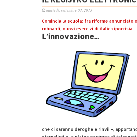
martedì, settembre 03, 2013
Comincia la scuola: fra riforme annunciate 
roboanti, nuovi esercizi di italica ipocrisia
L’innovazione...
che ci saranno deroghe e rinvii –, apportando
giornalisti e le platee nostrane di telespet