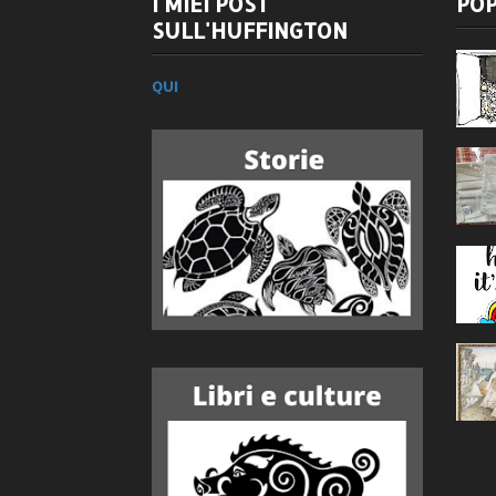
I MIEI POST
POP
SULL'HUFFINGTON
QUI