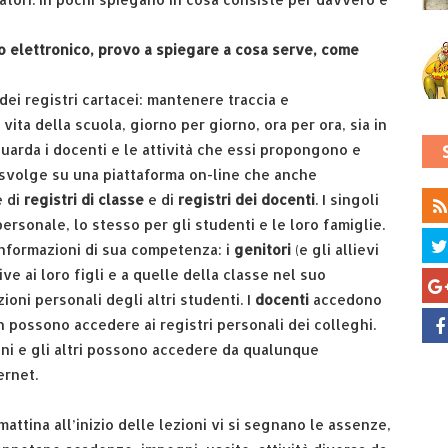
o elettronico, provo a spiegare a cosa serve, come
 dei registri cartacei: mantenere traccia e
ita della scuola, giorno per giorno, ora per ora, sia in
guarda i docenti e le attività che essi propongono e
i svolge su una piattaforma on-line che anche
e di
registri di classe
e di
registri dei docenti
. I singoli
sonale, lo stesso per gli studenti e le loro famiglie.
nformazioni di sua competenza: i
genitori
(e gli allievi
ve ai loro figli e a quelle della classe nel suo
ni personali degli altri studenti. I
docenti
accedono
on possono accedere ai registri personali dei colleghi.
 uni e gli altri possono accedere da qualunque
ernet.
 mattina all’inizio delle lezioni vi si segnano le assenze,