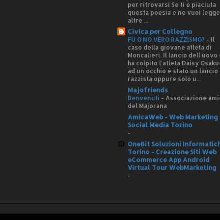
per ritrovarsi Se ti è piaciuta
questa poesia e ne vuoi legg
altre ...
Civica per Collegno
FU O NO VERO RAZZISMO?
-
Il
caso della giovane atleta di
Moncalieri. Il lancio dell'uovo
ha colpito l'atleta Daisy Osaku
ad un occhio è stato un lancio
razzista oppure solo u...
Majofriends
Benvenuti
-
Associazione ami
del Majorana
AmicaWeb - Web Marketing 
Social Media Torino
-
OneBit Soluzioni Informatic
Torino - Creazione Siti Web
eCommerce App Android
Virtual Tour WebMarketing
-