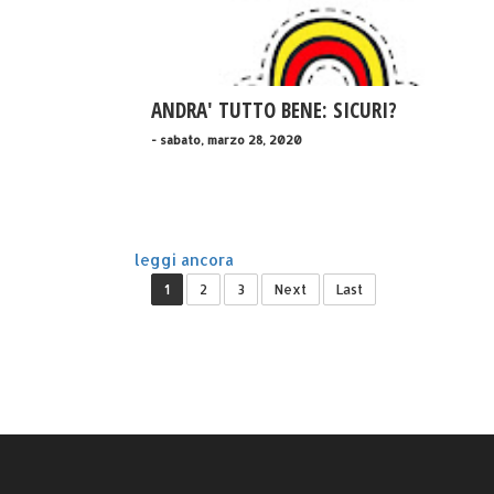
ANDRA' TUTTO BENE: SICURI?
- sabato, marzo 28, 2020
leggi ancora
1
2
3
Next
Last