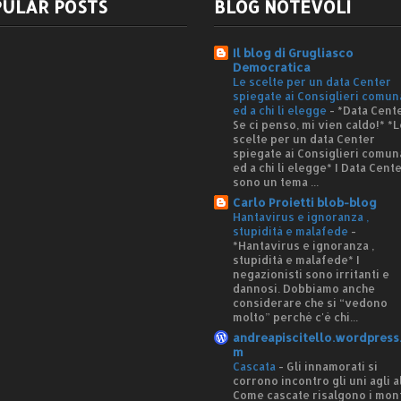
ULAR POSTS
BLOG NOTEVOLI
Il blog di Grugliasco
Democratica
Le scelte per un data Center
spiegate ai Consiglieri comun
ed a chi li elegge
-
*Data Cente
Se ci penso, mi vien caldo!* *L
scelte per un data Center
spiegate ai Consiglieri comun
ed a chi li elegge* I Data Cent
sono un tema ...
Carlo Proietti blob-blog
Hantavirus e ignoranza ,
stupidità e malafede
-
*Hantavirus e ignoranza ,
stupidità e malafede* I
negazionisti sono irritanti e
dannosi. Dobbiamo anche
considerare che si “vedono
molto” perché c'è chi...
andreapiscitello.wordpress
m
Cascata
-
Gli innamorati si
corrono incontro gli uni agli al
Come cascate risalgono i mon