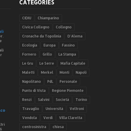
CATEGORIES
CIDIU
Chiamparino
Civica Collegno
Collegno
ali
r.
Cronache da Topolinia
D'Alema
e
Ecologia
Europa
Fassino
ali
Fornero
Grillo
La Stampa
er
Le Gru
Le Serre
Mafia Capitale
Maletti
Merkel
Monti
Napoli
Napolitano
PdL
Personale
Punto di Vista
Regione Piemonte
Renzi
Salvini
Società
Torino
Travaglio
Università
Veltroni
.co
Vendola
Verdi
Villa Claretta
tri
centrosinistra
chiesa
ti