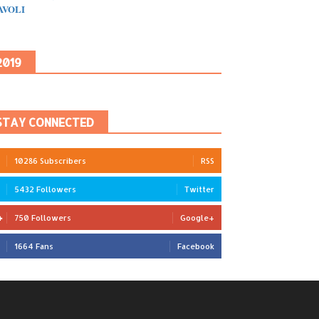
IAVOLI
2019
STAY CONNECTED
10286 Subscribers
RSS
5432 Followers
Twitter
750 Followers
Google+
1664 Fans
Facebook