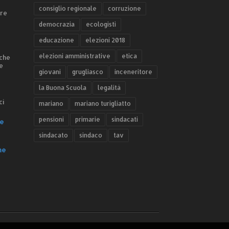
consiglio regionale
corruzione
ere
democrazia
ecologisti
educazione
elezioni 2018
elezioni amministrative
etica
 che
e
giovani
grugliasco
inceneritore
la Buona Scuola
legalità
ci
mariano
mariano turigliatto
pensioni
primarie
sindacati
e
sindacato
sindaco
tav
he