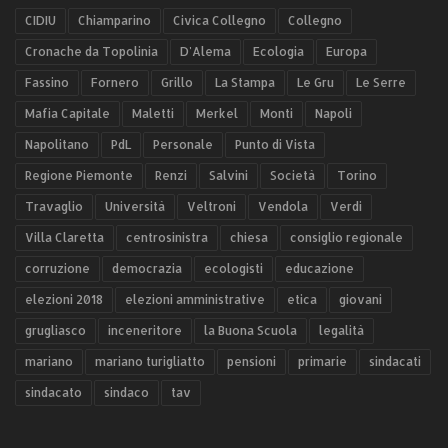
CIDIU
Chiamparino
Civica Collegno
Collegno
Cronache da Topolinia
D'Alema
Ecologia
Europa
Fassino
Fornero
Grillo
La Stampa
Le Gru
Le Serre
Mafia Capitale
Maletti
Merkel
Monti
Napoli
Napolitano
PdL
Personale
Punto di Vista
Regione Piemonte
Renzi
Salvini
Società
Torino
Travaglio
Università
Veltroni
Vendola
Verdi
Villa Claretta
centrosinistra
chiesa
consiglio regionale
corruzione
democrazia
ecologisti
educazione
elezioni 2018
elezioni amministrative
etica
giovani
grugliasco
inceneritore
la Buona Scuola
legalità
mariano
mariano turigliatto
pensioni
primarie
sindacati
sindacato
sindaco
tav