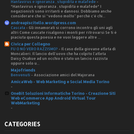
Hantavirus e ignoranza , stupidità e malafede
-
*Hantavirus e ignoranza , stupidità e malafede* I
negazionisti sono irritanti e dannosi. Dobbiamo anche
considerare che si “vedono molto” perché c'è chi...
andreapiscitello.wordpress.com
Cascata
-
Gli innamorati si corrono incontro gli uni agli
altri Come cascate risalgono i monti per ritrovarsi Se ti è
piaciuta questa poesia e ne vuoi leggere altre ...
Civica per Collegno
FU O NO VERO RAZZISMO?
-
Il caso della giovane atleta di
Moncalieri. Il lancio dell'uovo che ha colpito l'atleta
Daisy Osakue ad un occhio è stato un lancio razzista
oppure solo u...
Majofriends
Benvenuti
-
Associazione amici del Majorana
AmicaWeb - Web Marketing e Social Media Torino
-
OneBit Soluzioni Informatiche Torino - Creazione Siti
Web eCommerce App Android Virtual Tour
WebMarketing
-
CATEGORIES