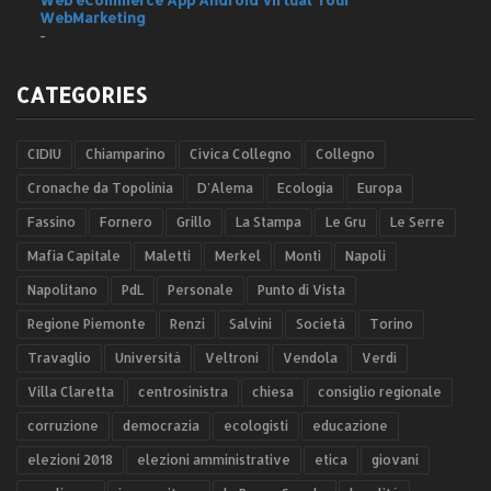
WebMarketing
-
CATEGORIES
CIDIU
Chiamparino
Civica Collegno
Collegno
Cronache da Topolinia
D'Alema
Ecologia
Europa
Fassino
Fornero
Grillo
La Stampa
Le Gru
Le Serre
Mafia Capitale
Maletti
Merkel
Monti
Napoli
Napolitano
PdL
Personale
Punto di Vista
Regione Piemonte
Renzi
Salvini
Società
Torino
Travaglio
Università
Veltroni
Vendola
Verdi
Villa Claretta
centrosinistra
chiesa
consiglio regionale
corruzione
democrazia
ecologisti
educazione
elezioni 2018
elezioni amministrative
etica
giovani