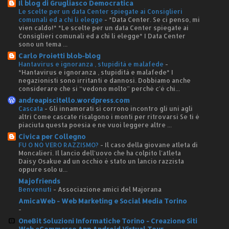
Il blog di Grugliasco Democratica
Le scelte per un data Center spiegate ai Consiglieri
comunali ed a chi li elegge
-
*Data Center. Se ci penso, mi
vien caldo!* *Le scelte per un data Center spiegate ai
Consiglieri comunali ed a chi li elegge* I Data Center
sono un tema ...
Carlo Proietti blob-blog
Hantavirus e ignoranza , stupidità e malafede
-
*Hantavirus e ignoranza , stupidità e malafede* I
negazionisti sono irritanti e dannosi. Dobbiamo anche
considerare che si “vedono molto” perché c'è chi...
andreapiscitello.wordpress.com
Cascata
-
Gli innamorati si corrono incontro gli uni agli
altri Come cascate risalgono i monti per ritrovarsi Se ti è
piaciuta questa poesia e ne vuoi leggere altre ...
Civica per Collegno
FU O NO VERO RAZZISMO?
-
Il caso della giovane atleta di
Moncalieri. Il lancio dell'uovo che ha colpito l'atleta
Daisy Osakue ad un occhio è stato un lancio razzista
oppure solo u...
Majofriends
Benvenuti
-
Associazione amici del Majorana
AmicaWeb - Web Marketing e Social Media Torino
-
OneBit Soluzioni Informatiche Torino - Creazione Siti
Web eCommerce App Android Virtual Tour