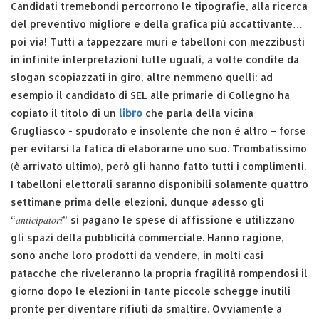
Candidati tremebondi percorrono le tipografie, alla ricerca
del preventivo migliore e della grafica più accattivante…
poi via! Tutti a tappezzare muri e tabelloni con mezzibusti
in infinite interpretazioni tutte uguali, a volte condite da
slogan scopiazzati in giro, altre nemmeno quelli: ad
esempio il candidato di SEL alle primarie di Collegno ha
copiato il titolo di un
libro
che parla della vicina
Grugliasco - spudorato e insolente che non è altro – forse
per evitarsi la fatica di elaborarne uno suo. Trombatissimo
(è arrivato ultimo), però gli hanno fatto tutti i complimenti.
I tabelloni elettorali saranno disponibili solamente quattro
settimane prima delle elezioni, dunque adesso gli
anticipatori
“
” si pagano le spese di affissione e utilizzano
gli spazi della pubblicità commerciale. Hanno ragione,
sono anche loro prodotti da vendere, in molti casi
patacche che riveleranno la propria fragilità rompendosi il
giorno dopo le elezioni in tante piccole schegge inutili
pronte per diventare rifiuti da smaltire. Ovviamente a