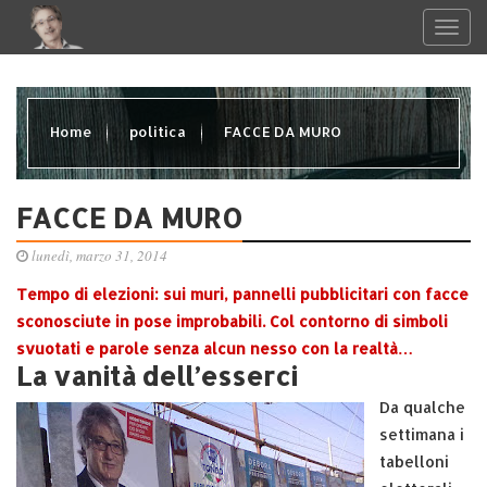
Home
politica
FACCE DA MURO
FACCE DA MURO
lunedì, marzo 31, 2014
Tempo di elezioni: sui muri, pannelli pubblicitari con facce
sconosciute in pose improbabili. Col contorno di simboli
svuotati e parole senza alcun nesso con la realtà…
La vanità dell’esserci
Da qualche
settimana i
tabelloni