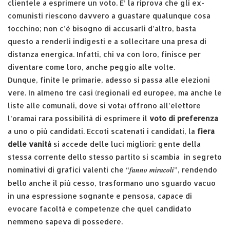
clientele a esprimere un voto. E’ la riprova che gli ex-
comunisti riescono davvero a guastare qualunque cosa
tocchino; non c’è bisogno di accusarli d’altro, basta
questo a renderli indigesti e a sollecitare una presa di
distanza energica. Infatti, chi va con loro, finisce per
diventare come loro, anche peggio alle volte.
Dunque, finite le primarie, adesso si passa alle elezioni
vere. In almeno tre casi (regionali ed europee, ma anche le
liste alle comunali, dove si vota) offrono all’elettore
l’oramai rara possibilità di esprimere il
voto di preferenza
a uno o più candidati. Eccoti scatenati i candidati, la
fiera
delle vanità
si accede delle luci migliori: gente della
stessa corrente dello stesso partito si scambia in segreto
fanno miracoli
nominativi di grafici valenti che “
”, rendendo
bello anche il più cesso, trasformano uno sguardo vacuo
in una espressione sognante e pensosa, capace di
evocare facoltà e competenze che quel candidato
nemmeno sapeva di possedere.