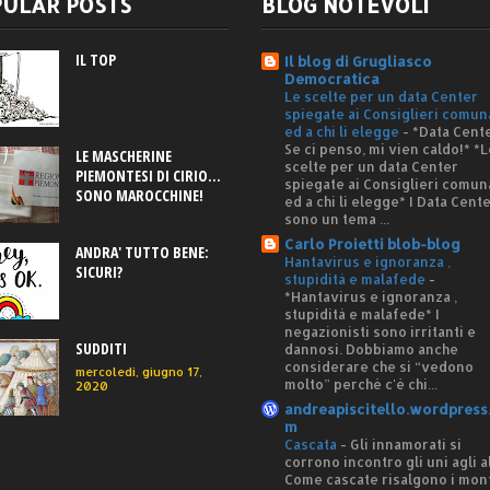
ULAR POSTS
BLOG NOTEVOLI
IL TOP
Il blog di Grugliasco
Democratica
Le scelte per un data Center
spiegate ai Consiglieri comun
ed a chi li elegge
-
*Data Cente
Se ci penso, mi vien caldo!* *L
LE MASCHERINE
scelte per un data Center
PIEMONTESI DI CIRIO...
spiegate ai Consiglieri comun
SONO MAROCCHINE!
ed a chi li elegge* I Data Cent
sono un tema ...
Carlo Proietti blob-blog
ANDRA' TUTTO BENE:
Hantavirus e ignoranza ,
SICURI?
stupidità e malafede
-
*Hantavirus e ignoranza ,
stupidità e malafede* I
negazionisti sono irritanti e
SUDDITI
dannosi. Dobbiamo anche
considerare che si “vedono
mercoledì, giugno 17,
molto” perché c'è chi...
2020
andreapiscitello.wordpress
m
Cascata
-
Gli innamorati si
corrono incontro gli uni agli al
Come cascate risalgono i mon