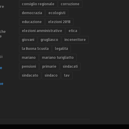
consiglio regionale
corruzione
ere
democrazia
ecologisti
educazione
elezioni 2018
elezioni amministrative
etica
 che
e
giovani
grugliasco
inceneritore
la Buona Scuola
legalità
ci
mariano
mariano turigliatto
pensioni
primarie
sindacati
e
sindacato
sindaco
tav
he