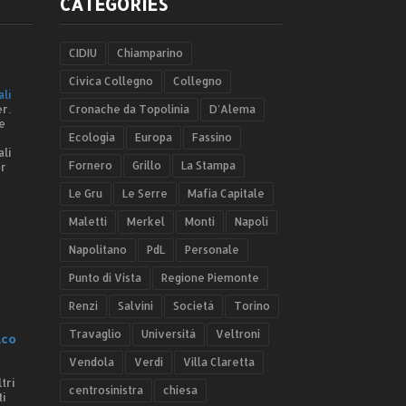
CATEGORIES
CIDIU
Chiamparino
Civica Collegno
Collegno
ali
r.
Cronache da Topolinia
D'Alema
e
Ecologia
Europa
Fassino
ali
Fornero
Grillo
La Stampa
er
Le Gru
Le Serre
Mafia Capitale
Maletti
Merkel
Monti
Napoli
Napolitano
PdL
Personale
Punto di Vista
Regione Piemonte
Renzi
Salvini
Società
Torino
Travaglio
Università
Veltroni
.co
Vendola
Verdi
Villa Claretta
tri
centrosinistra
chiesa
ti