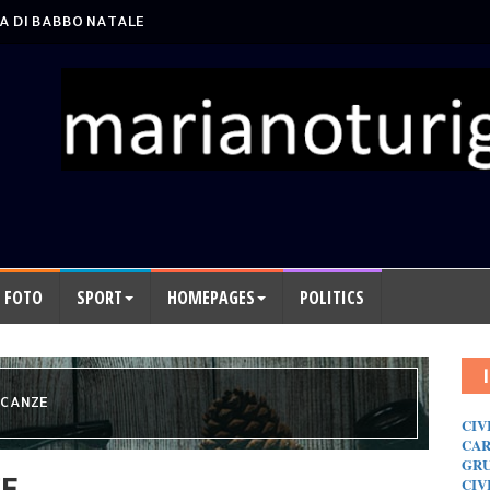
A DI BABBO NATALE
FOTO
SPORT
HOMEPAGES
POLITICS
ACANZE
CIV
CAR
GRU
ZE
CIV