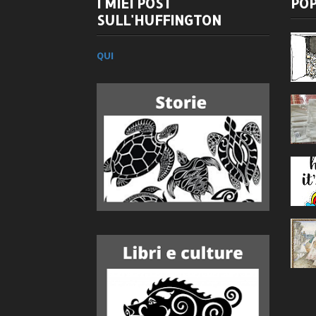
I MIEI POST
POP
SULL'HUFFINGTON
QUI