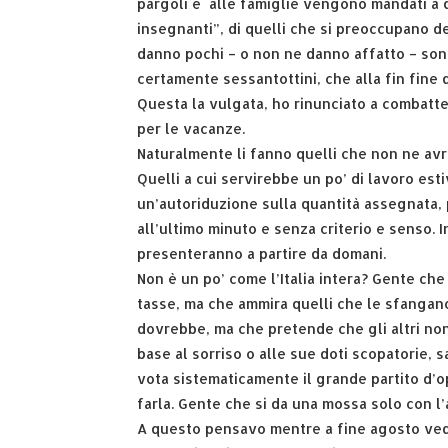
pargoli e alle famiglie vengono mandati a q
insegnanti”, di quelli che si preoccupano de
danno pochi – o non ne danno affatto – sono
certamente sessantottini, che alla fin fine 
Questa la vulgata, ho rinunciato a combatt
per le vacanze.
Naturalmente li fanno quelli che non ne av
Quelli a cui servirebbe un po’ di lavoro es
un’autoriduzione sulla quantità assegnata, p
all’ultimo minuto e senza criterio e senso.
presenteranno a partire da domani.
Non è un po’ come l’Italia intera? Gente c
tasse, ma che ammira quelli che le sfangan
dovrebbe, ma che pretende che gli altri non
base al sorriso o alle sue doti scopatorie, s
vota sistematicamente il grande partito d’o
farla. Gente che si da una mossa solo con l’a
A questo pensavo mentre a fine agosto vede