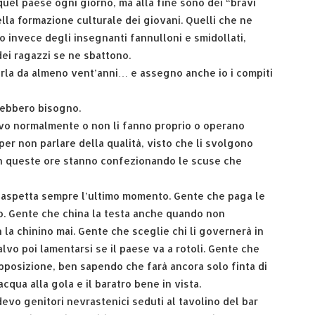
uel paese ogni giorno, ma alla fine sono dei “bravi
lla formazione culturale dei giovani. Quelli che ne
 invece degli insegnanti fannulloni e smidollati,
dei ragazzi se ne sbattono.
erla da almeno vent’anni… e assegno anche io i compiti
rebbero bisogno.
tivo normalmente o non li fanno proprio o operano
er non parlare della qualità, visto che li svolgono
 In queste ore stanno confezionando le scuse che
he aspetta sempre l’ultimo momento. Gente che paga le
o. Gente che china la testa anche quando non
 la chinino mai. Gente che sceglie chi li governerà in
alvo poi lamentarsi se il paese va a rotoli. Gente che
pposizione, ben sapendo che farà ancora solo finta di
cqua alla gola e il baratro bene in vista.
vo genitori nevrastenici seduti al tavolino del bar