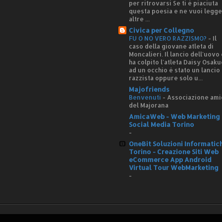
per ritrovarsi Se ti è piaciuta
questa poesia e ne vuoi legg
altre ...
Civica per Collegno
FU O NO VERO RAZZISMO?
-
Il
caso della giovane atleta di
Moncalieri. Il lancio dell'uovo
ha colpito l'atleta Daisy Osaku
ad un occhio è stato un lancio
razzista oppure solo u...
Majofriends
Benvenuti
-
Associazione ami
del Majorana
AmicaWeb - Web Marketing 
Social Media Torino
-
OneBit Soluzioni Informatic
Torino - Creazione Siti Web
eCommerce App Android
Virtual Tour WebMarketing
-