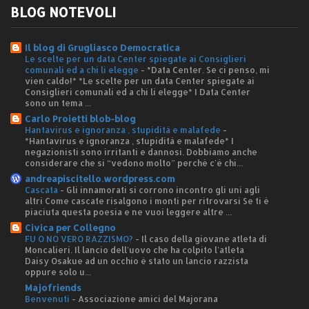
BLOG NOTEVOLI
Il blog di Grugliasco Democratica
Le scelte per un data Center spiegate ai Consiglieri
comunali ed a chi li elegge
-
*Data Center. Se ci penso, mi
vien caldo!* *Le scelte per un data Center spiegate ai
Consiglieri comunali ed a chi li elegge* I Data Center
sono un tema ...
Carlo Proietti blob-blog
Hantavirus e ignoranza , stupidità e malafede
-
*Hantavirus e ignoranza , stupidità e malafede* I
negazionisti sono irritanti e dannosi. Dobbiamo anche
considerare che si “vedono molto” perché c'è chi...
andreapiscitello.wordpress.com
Cascata
-
Gli innamorati si corrono incontro gli uni agli
altri Come cascate risalgono i monti per ritrovarsi Se ti è
piaciuta questa poesia e ne vuoi leggere altre ...
Civica per Collegno
FU O NO VERO RAZZISMO?
-
Il caso della giovane atleta di
Moncalieri. Il lancio dell'uovo che ha colpito l'atleta
Daisy Osakue ad un occhio è stato un lancio razzista
oppure solo u...
Majofriends
Benvenuti
-
Associazione amici del Majorana