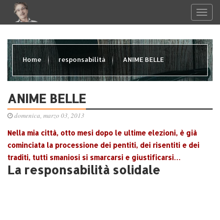
Home
responsabilità
ANIME BELLE
ANIME BELLE
domenica, marzo 03, 2013
Nella mia città, otto mesi dopo le ultime elezioni, è già
cominciata la processione dei pentiti, dei risentiti e dei
traditi, tutti smaniosi si smarcarsi e giustificarsi…
La responsabilità solidale