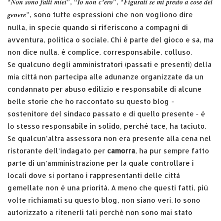
Non sono fatti miei
Io non c’ero
Figurati se mi presto a cose del
“
”, “
”, “
genere
”, sono tutte espressioni che non vogliono dire
nulla, in specie quando si riferiscono a compagni di
avventura, politica o sociale. Chi è parte del gioco e sa, ma
non dice nulla, è complice, corresponsabile, colluso.
Se qualcuno degli amministratori (passati e presenti) della
mia città non partecipa alle adunanze organizzate da un
condannato per abuso edilizio e responsabile di alcune
belle storie che ho raccontato su questo blog -
sostenitore del sindaco passato e di quello presente - è
lo stesso responsabile in solido, perché tace, ha taciuto.
Se qualcun’altra assessora non era presente alla cena nel
ristorante dell’indagato per
camorra
, ha pur sempre fatto
parte di un’amministrazione per la quale controllare i
locali dove si portano i rappresentanti delle città
gemellate non è una priorità. A meno che questi fatti, più
volte richiamati su questo blog, non siano veri. Io sono
autorizzato a ritenerli tali perché non sono mai stato