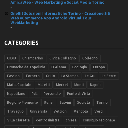
AmicaWeb - Web Marketing e Social Media Torino
-
OneBit Soluzioni Informatiche Torino - Creazione Siti
Web eCommerce App Android Virtual Tour
WebMarketing
-
CATEGORIES
CIDIU
Chiamparino
Civica Collegno
Collegno
Cronache da Topolinia
D'Alema
Ecologia
Europa
Fassino
Fornero
Grillo
La Stampa
Le Gru
Le Serre
Mafia Capitale
Maletti
Merkel
Monti
Napoli
Napolitano
PdL
Personale
Punto di Vista
Regione Piemonte
Renzi
Salvini
Società
Torino
Travaglio
Università
Veltroni
Vendola
Verdi
Villa Claretta
centrosinistra
chiesa
consiglio regionale