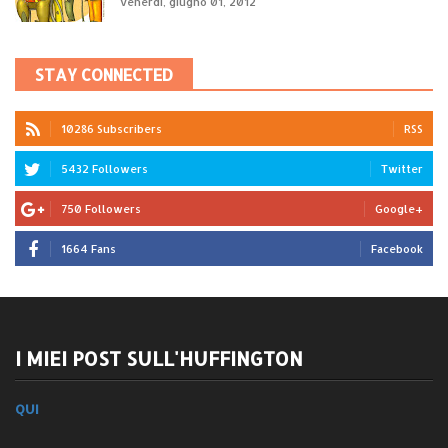
venerdì, giugno 01, 2012
STAY CONNECTED
10286 Subscribers
RSS
5432 Followers
Twitter
750 Followers
Google+
1664 Fans
Facebook
I MIEI POST SULL'HUFFINGTON
QUI