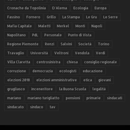
Cronache da Topolinia
D'Alema
Ecologia
Europa
Fassino
Fornero
Grillo
La Stampa
Le Gru
Le Serre
Mafia Capitale
Maletti
Merkel
Monti
Napoli
Napolitano
PdL
Personale
Punto di Vista
Regione Piemonte
Renzi
Salvini
Società
Torino
Travaglio
Università
Veltroni
Vendola
Verdi
Villa Claretta
centrosinistra
chiesa
consiglio regionale
corruzione
democrazia
ecologisti
educazione
elezioni 2018
elezioni amministrative
etica
giovani
grugliasco
inceneritore
la Buona Scuola
legalità
mariano
mariano turigliatto
pensioni
primarie
sindacati
sindacato
sindaco
tav