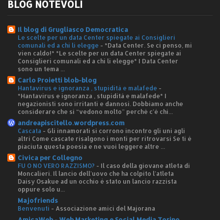
BLOG NOTEVOLI
Il blog di Grugliasco Democratica
Le scelte per un data Center spiegate ai Consiglieri
comunali ed a chi li elegge
-
*Data Center. Se ci penso, mi
vien caldo!* *Le scelte per un data Center spiegate ai
Consiglieri comunali ed a chi li elegge* I Data Center
sono un tema ...
Carlo Proietti blob-blog
Hantavirus e ignoranza , stupidità e malafede
-
*Hantavirus e ignoranza , stupidità e malafede* I
negazionisti sono irritanti e dannosi. Dobbiamo anche
considerare che si “vedono molto” perché c'è chi...
andreapiscitello.wordpress.com
Cascata
-
Gli innamorati si corrono incontro gli uni agli
altri Come cascate risalgono i monti per ritrovarsi Se ti è
piaciuta questa poesia e ne vuoi leggere altre ...
Civica per Collegno
FU O NO VERO RAZZISMO?
-
Il caso della giovane atleta di
Moncalieri. Il lancio dell'uovo che ha colpito l'atleta
Daisy Osakue ad un occhio è stato un lancio razzista
oppure solo u...
Majofriends
Benvenuti
-
Associazione amici del Majorana
AmicaWeb - Web Marketing e Social Media Torino