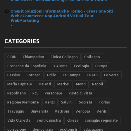
-
OneBit Soluzioni Informatiche Torino - Creazione Siti
Web eCommerce App Android Virtual Tour
WebMarketing
-
CATEGORIES
CIDIU
Chiamparino
Civica Collegno
Collegno
Cronache da Topolinia
D'Alema
Ecologia
Europa
Fassino
Fornero
Grillo
La Stampa
Le Gru
Le Serre
Mafia Capitale
Maletti
Merkel
Monti
Napoli
Napolitano
PdL
Personale
Punto di Vista
Regione Piemonte
Renzi
Salvini
Società
Torino
Travaglio
Università
Veltroni
Vendola
Verdi
Villa Claretta
centrosinistra
chiesa
consiglio regionale
corruzione
democrazia
ecologisti
educazione