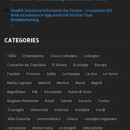
-
OneBit Soluzioni Informatiche Torino - Creazione Siti
Web eCommerce App Android Virtual Tour
WebMarketing
-
CATEGORIES
CIDIU
Chiamparino
Civica Collegno
Collegno
Cronache da Topolinia
D'Alema
Ecologia
Europa
Fassino
Fornero
Grillo
La Stampa
Le Gru
Le Serre
Mafia Capitale
Maletti
Merkel
Monti
Napoli
Napolitano
PdL
Personale
Punto di Vista
Regione Piemonte
Renzi
Salvini
Società
Torino
Travaglio
Università
Veltroni
Vendola
Verdi
Villa Claretta
centrosinistra
chiesa
consiglio regionale
corruzione
democrazia
ecologisti
educazione