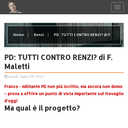
Home
Renzi
PD: TUTTI CONTRO RENZI? di F.
Maletti
PD: TUTTI CONTRO RENZI? di F.
Maletti
lunedì, luglio 08, 2013
Franco - militante PD non più iscritto, ma ancora non domo
– prova a offrire un punto di vista importante sul travaglio
d’oggi
Ma qual è il progetto?