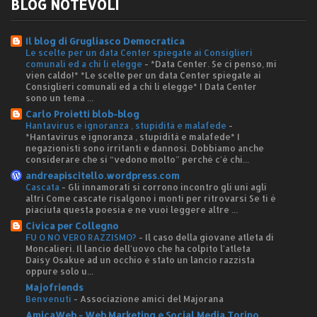
BLOG NOTEVOLI
Il blog di Grugliasco Democratica
Le scelte per un data Center spiegate ai Consiglieri
comunali ed a chi li elegge
-
*Data Center. Se ci penso, mi
vien caldo!* *Le scelte per un data Center spiegate ai
Consiglieri comunali ed a chi li elegge* I Data Center
sono un tema ...
Carlo Proietti blob-blog
Hantavirus e ignoranza , stupidità e malafede
-
*Hantavirus e ignoranza , stupidità e malafede* I
negazionisti sono irritanti e dannosi. Dobbiamo anche
considerare che si “vedono molto” perché c'è chi...
andreapiscitello.wordpress.com
Cascata
-
Gli innamorati si corrono incontro gli uni agli
altri Come cascate risalgono i monti per ritrovarsi Se ti è
piaciuta questa poesia e ne vuoi leggere altre ...
Civica per Collegno
FU O NO VERO RAZZISMO?
-
Il caso della giovane atleta di
Moncalieri. Il lancio dell'uovo che ha colpito l'atleta
Daisy Osakue ad un occhio è stato un lancio razzista
oppure solo u...
Majofriends
Benvenuti
-
Associazione amici del Majorana
AmicaWeb - Web Marketing e Social Media Torino