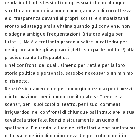
renda inutili gli stessi riti congressuali che qualunque
struttura democratica pone come garanzia di correttezza
e di trasparenza davanti ai propri iscritti e simpatizzanti.
Pronto ad atteggiarsi a vittima quando gli conviene, non
disdegna ambigue frequentazioni (Briatore valga per
tutte…). Ma è altrettanto pronto a salire in cattedra per
denigrare anche gli aspiranti (della sua parte politica!) alla
presidenza della Repubblica.
E nei confronti dei quali, almeno per l’età e per la loro
storia politica e personale, sarebbe necessario un minimo
di rispetto.
Renzi è sicuramente un personaggio prezioso per i mezzi
d’informazione: per il modo con il quale sa “tenere la
scena”, per i suoi colpi di teatro, per i suoi commenti
irriguardosi nei confronti di chiunque osi intralciare la sua
cavalcata trionfale. Renzi è sicuramente un uomo di
spettacolo. E quando la luce dei riflettori viene puntata su
di lui va in delirio di onnipotenza. Un pericoloso delirio