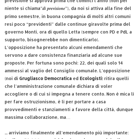
previsione si approva prima che cominci l’anno (non per
di previsione
niente si chiama”
”), da noi si attiva alla fine del
primo semestre, in buona compagnia di molti altri comuni
resi poco “previdenti” dalle continue giravolte prima del
governo Monti, ora di quello Letta (sempre con PD e PdL a
supporto, bisognerebbe non dimenticarlo).
L’opposizione ha presentato alcuni emendamenti che
servono a dare consistenza finanziaria ad alcune sue
proposte. Per fortuna sono pochi: 22, dei quali solo 14
ammessi al vaglio del Consiglio comunale. L’opposizione
(noi di
Grugliasco Democratica
ed
Ecologisti
) ritira quelli
che l’amministrazione comunale dichiara di voler
accogliere o di cui si impegna a tenere conto. Non è mica lì
per fare ostruzionismo, è lì per portare a casa
provvedimenti e stanziamenti a favore della città, dunque
massima collaborazione, ma…
... arriviamo finalmente all’emendamento più importante: