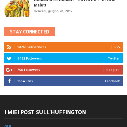
Maletti
venerdì, giugno 01, 2012
STAY CONNECTED
10286 Subscribers
RSS
5432 Followers
Twitter
750 Followers
Google+
1664 Fans
Facebook
I MIEI POST SULL'HUFFINGTON
QUI