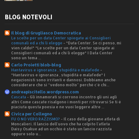
BLOG NOTEVOLI
Il blog di Grugliasco Democratica
Le scelte per un data Center spiegate ai Consiglieri
comunali ed a chi li elegge
-
*Data Center. Se ci penso, mi
vien caldo!* *Le scelte per un data Center spiegate ai
Consiglieri comunali ed a chi li elegge* I Data Center
sono un tema ...
Carlo Proietti blob-blog
Hantavirus e ignoranza , stupidità e malafede
-
*Hantavirus e ignoranza , stupidità e malafede* I
negazionisti sono irritanti e dannosi. Dobbiamo anche
considerare che si “vedono molto” perché c'è chi...
andreapiscitello.wordpress.com
Cascata
-
Gli innamorati si corrono incontro gli uni agli
altri Come cascate risalgono i monti per ritrovarsi Se ti è
piaciuta questa poesia e ne vuoi leggere altre ...
Civica per Collegno
FU O NO VERO RAZZISMO?
-
Il caso della giovane atleta di
Moncalieri. Il lancio dell'uovo che ha colpito l'atleta
Daisy Osakue ad un occhio è stato un lancio razzista
oppure solo u...