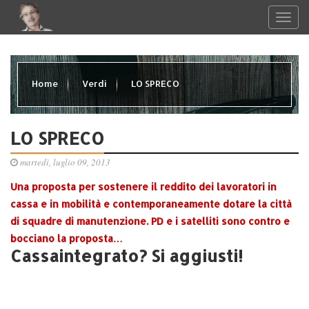
Home
Verdi
LO SPRECO
LO SPRECO
martedì, luglio 09, 2013
Una proposta per sostenere il reddito dei lavoratori in
cassa e in mobilità e contemporaneamente dotare la città
di squadre di manutenzione. PD e i satelliti sono contro e
bocciano la proposta…
Cassaintegrato? Si aggiusti!