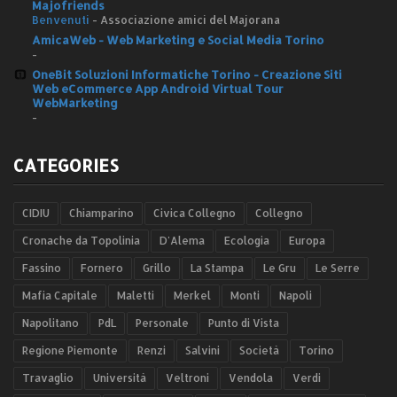
Majofriends
Benvenuti
-
Associazione amici del Majorana
AmicaWeb - Web Marketing e Social Media Torino
-
OneBit Soluzioni Informatiche Torino - Creazione Siti
Web eCommerce App Android Virtual Tour
WebMarketing
-
CATEGORIES
CIDIU
Chiamparino
Civica Collegno
Collegno
Cronache da Topolinia
D'Alema
Ecologia
Europa
Fassino
Fornero
Grillo
La Stampa
Le Gru
Le Serre
Mafia Capitale
Maletti
Merkel
Monti
Napoli
Napolitano
PdL
Personale
Punto di Vista
Regione Piemonte
Renzi
Salvini
Società
Torino
Travaglio
Università
Veltroni
Vendola
Verdi