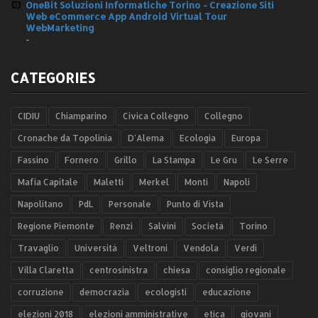
OneBit Soluzioni Informatiche Torino - Creazione Siti
Web eCommerce App Android Virtual Tour
WebMarketing
-
CATEGORIES
CIDIU
Chiamparino
Civica Collegno
Collegno
Cronache da Topolinia
D'Alema
Ecologia
Europa
Fassino
Fornero
Grillo
La Stampa
Le Gru
Le Serre
Mafia Capitale
Maletti
Merkel
Monti
Napoli
Napolitano
PdL
Personale
Punto di Vista
Regione Piemonte
Renzi
Salvini
Società
Torino
Travaglio
Università
Veltroni
Vendola
Verdi
Villa Claretta
centrosinistra
chiesa
consiglio regionale
corruzione
democrazia
ecologisti
educazione
elezioni 2018
elezioni amministrative
etica
giovani