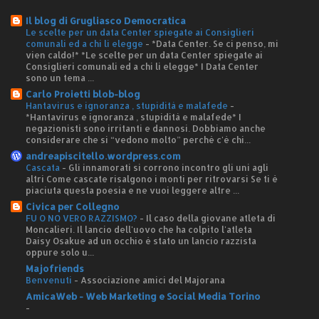
Il blog di Grugliasco Democratica
Le scelte per un data Center spiegate ai Consiglieri
comunali ed a chi li elegge
-
*Data Center. Se ci penso, mi
vien caldo!* *Le scelte per un data Center spiegate ai
Consiglieri comunali ed a chi li elegge* I Data Center
sono un tema ...
Carlo Proietti blob-blog
Hantavirus e ignoranza , stupidità e malafede
-
*Hantavirus e ignoranza , stupidità e malafede* I
negazionisti sono irritanti e dannosi. Dobbiamo anche
considerare che si “vedono molto” perché c'è chi...
andreapiscitello.wordpress.com
Cascata
-
Gli innamorati si corrono incontro gli uni agli
altri Come cascate risalgono i monti per ritrovarsi Se ti è
piaciuta questa poesia e ne vuoi leggere altre ...
Civica per Collegno
FU O NO VERO RAZZISMO?
-
Il caso della giovane atleta di
Moncalieri. Il lancio dell'uovo che ha colpito l'atleta
Daisy Osakue ad un occhio è stato un lancio razzista
oppure solo u...
Majofriends
Benvenuti
-
Associazione amici del Majorana
AmicaWeb - Web Marketing e Social Media Torino
-