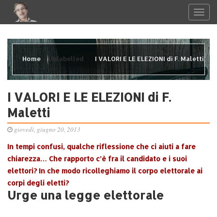
Home
Unlabelled
I VALORI E LE ELEZIONI di F. Maletti
I VALORI E LE ELEZIONI di F.
Maletti
giovedì, giugno 20, 2013
In tempi confusi, qualche riflessione che ci aiuti a fare
chiarezza… Che rapporto c’è fra il candidato e i suoi
elettori? In che modo ricolleghiamo il corpo elettorale ai
corpi degli eletti?
Urge una legge elettorale