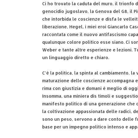
Ci ho trovato la caduta del muro, il trionfo d
genocidio jugoslavo, la Genova del G8, il 
che intorbida le coscienze e disfa le vellei
liberazione, Hegel, i miei eroi Giancarlo Case
raccontata come il nuovo antifascismo capac
qualunque colore politico esse siano. Ci s
Weber e tante altre esperienze e lezioni. T
un linguaggio diretto e chiaro.
C’è la politica, la spinta al cambiamento, la
maturazione delle coscienze accompagna e 
rima con giustizia e domani è meglio di oggi
Insomma, una miniera dis timoli e suggestion
manifesto politico di una generazione che c
la coltivazione appassionata delle radici, dei
sono un peso, servono a dare conto delle fr
base per un impegno politico intenso e app