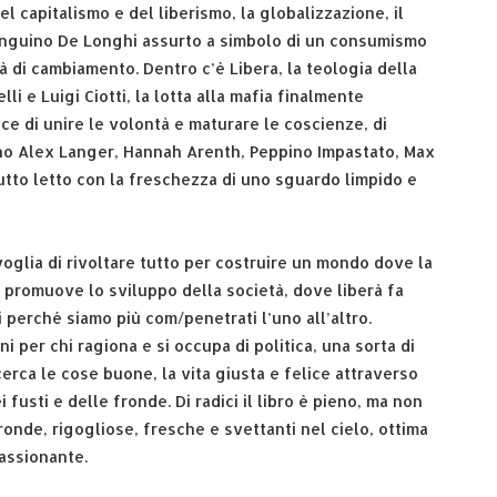
el capitalismo e del liberismo, la globalizzazione, il
Pinguino De Longhi assurto a simbolo di un consumismo
tà di cambiamento. Dentro c’è Libera, la teologia della
lli e Luigi Ciotti, la lotta alla mafia finalmente
e di unire le volontà e maturare le coscienze, di
ono Alex Langer, Hannah Arenth, Peppino Impastato, Max
utto letto con la freschezza di uno sguardo limpido e
 voglia di rivoltare tutto per costruire un mondo dove la
promuove lo sviluppo della società, dove liberà fa
 perché siamo più com/penetrati l’uno all’altro.
i per chi ragiona e si occupa di politica, una sorta di
erca le cose buone, la vita giusta e felice attraverso
 fusti e delle fronde. Di radici il libro è pieno, ma non
onde, rigogliose, fresche e svettanti nel cielo, ottima
assionante.