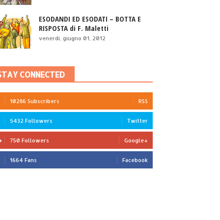
ESODANDI ED ESODATI – BOTTA E
RISPOSTA di F. Maletti
venerdì, giugno 01, 2012
STAY CONNECTED
10286 Subscribers
RSS
5432 Followers
Twitter
750 Followers
Google+
1664 Fans
Facebook