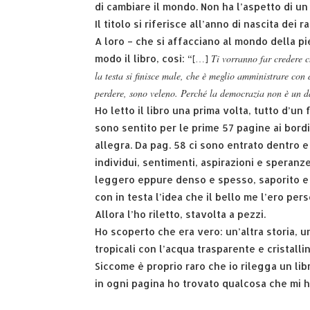
di cambiare il mondo. Non ha l’aspetto di u
Il titolo si riferisce all’anno di nascita de
A loro – che si affacciano al mondo della pien
Ti vorranno far credere c
modo il libro, così: “[…]
la testa si finisce male, che è meglio amministrare con 
perdere, sono veleno. Perché la democrazia non è un d
Ho letto il libro una prima volta, tutto d’un
sono sentito per le prime 57 pagine ai bord
allegra. Da pag. 58 ci sono entrato dentro e
individui, sentimenti, aspirazioni e speranze.
leggero eppure denso e spesso, saporito e i
con in testa l’idea che il bello me l’ero pers
Allora l’ho riletto, stavolta a pezzi.
Ho scoperto che era vero: un’altra storia, un
tropicali con l’acqua trasparente e cristall
Siccome è proprio raro che io rilegga un li
in ogni pagina ho trovato qualcosa che mi h