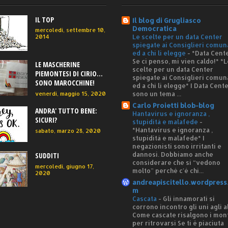
IL TOP
Il blog di Grugliasco
Democratica
mercoledì, settembre 10,
Le scelte per un data Center
2014
spiegate ai Consiglieri comun
ed a chi li elegge
-
*Data Cente
Se ci penso, mi vien caldo!* *L
LE MASCHERINE
scelte per un data Center
PIEMONTESI DI CIRIO...
spiegate ai Consiglieri comun
SONO MAROCCHINE!
ed a chi li elegge* I Data Cent
sono un tema ...
venerdì, maggio 15, 2020
Carlo Proietti blob-blog
ANDRA' TUTTO BENE:
Hantavirus e ignoranza ,
SICURI?
stupidità e malafede
-
*Hantavirus e ignoranza ,
sabato, marzo 28, 2020
stupidità e malafede* I
negazionisti sono irritanti e
dannosi. Dobbiamo anche
SUDDITI
considerare che si “vedono
mercoledì, giugno 17,
molto” perché c'è chi...
2020
andreapiscitello.wordpress
m
Cascata
-
Gli innamorati si
corrono incontro gli uni agli al
Come cascate risalgono i mon
per ritrovarsi Se ti è piaciuta