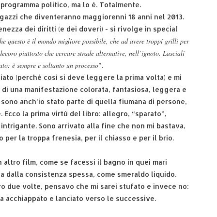
n programma politico, ma lo è. Totalmente.
i ragazzi che diventeranno maggiorenni 18 anni nel 2013.
ezza dei diritti (e dei doveri) - si rivolge in special
he questo è il mondo migliore possibile, che ad avere troppi grilli per
decoro piuttosto che cercare strade alternative, nell’ignoto. Lasciali
ato: è sempre e soltanto un processo
”.
 fiato (perché così si deve leggere la prima volta) e mi
i di una manifestazione colorata, fantasiosa, leggera e
 sono anch’io stato parte di quella fiumana di persone,
 Ecco la prima virtù del libro: allegro, “sparato”,
ntrigante. Sono arrivato alla fine che non mi bastava,
o per la troppa frenesia, per il chiasso e per il brio.
 altro film, come se facessi il bagno in quei mari
ina dalla consistenza spessa, come smeraldo liquido.
bro due volte, pensavo che mi sarei stufato e invece no:
a acchiappato e lanciato verso le successive.