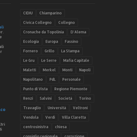
CIDIU
Chiamparino
Civica Collegno
Collegno
ali
r.
Cronache da Topolinia
D'Alema
e
Ecologia
Europa
Fassino
ali
Fornero
Grillo
La Stampa
er
Le Gru
Le Serre
Mafia Capitale
Maletti
Merkel
Monti
Napoli
Napolitano
PdL
Personale
Punto di Vista
Regione Piemonte
Renzi
Salvini
Società
Torino
Travaglio
Università
Veltroni
.co
Vendola
Verdi
Villa Claretta
tri
centrosinistra
chiesa
ti
consiglio regionale
corruzione