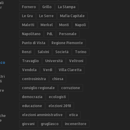
ali
Fornero
Grillo
La Stampa
er
Le Gru
Le Serre
Mafia Capitale
Maletti
Merkel
Monti
Napoli
Napolitano
PdL
Personale
Punto di Vista
Regione Piemonte
Renzi
Salvini
Società
Torino
Travaglio
Università
Veltroni
.co
Vendola
Verdi
Villa Claretta
tri
centrosinistra
chiesa
ti
consiglio regionale
corruzione
ere
democrazia
ecologisti
educazione
elezioni 2018
elezioni amministrative
etica
 che
e
giovani
grugliasco
inceneritore