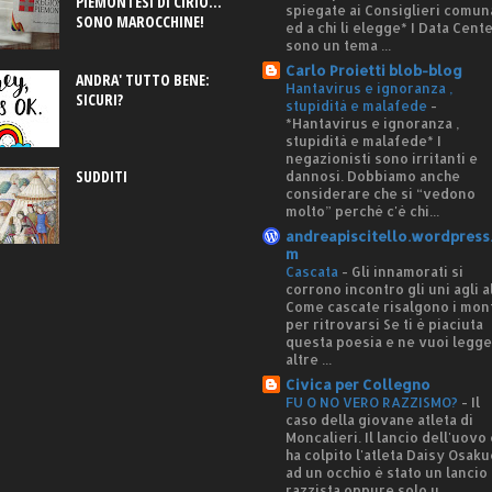
PIEMONTESI DI CIRIO...
spiegate ai Consiglieri comun
SONO MAROCCHINE!
ed a chi li elegge* I Data Cent
sono un tema ...
Carlo Proietti blob-blog
ANDRA' TUTTO BENE:
Hantavirus e ignoranza ,
SICURI?
stupidità e malafede
-
*Hantavirus e ignoranza ,
stupidità e malafede* I
negazionisti sono irritanti e
SUDDITI
dannosi. Dobbiamo anche
considerare che si “vedono
molto” perché c'è chi...
andreapiscitello.wordpress
m
Cascata
-
Gli innamorati si
corrono incontro gli uni agli al
Come cascate risalgono i mon
per ritrovarsi Se ti è piaciuta
questa poesia e ne vuoi legg
altre ...
Civica per Collegno
FU O NO VERO RAZZISMO?
-
Il
caso della giovane atleta di
Moncalieri. Il lancio dell'uovo
ha colpito l'atleta Daisy Osaku
ad un occhio è stato un lancio
razzista oppure solo u...