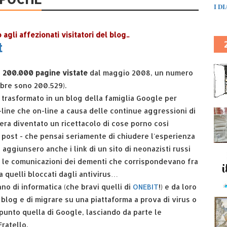
I D
gli affezionati visitatori del blog..
t
e
200.000 pagine vistate
dal maggio 2008, un numero
obre sono 200.529).
 trasformato in un blog della famiglia Google per
-line che on-line a causa delle continue aggressioni di
 era diventato un ricettacolo di cose porno così
 post - che pensai seriamente di chiudere l'esperienza
 aggiunsero anche i link di un sito di neonazisti russi
 le comunicazioni dei dementi che corrispondevano fra
ra quelli bloccati dagli antivirus…
no di informatica (che bravi quelli di
ONEBIT
!) e da loro
blog e di migrare su una piattaforma a prova di virus o
punto quella di Google, lasciando da parte le
ratello.