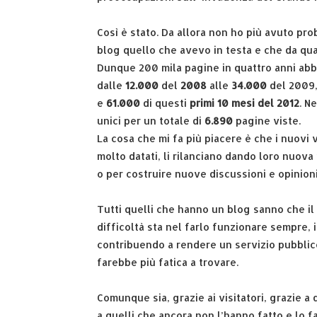
Così è stato. Da allora non ho più avuto pro
blog quello che avevo in testa e che da qua
Dunque 200 mila pagine in quattro anni abbo
dalle
12.000
del
2008
alle
34.000
del 2009,
e
61.000
di questi
primi 10 mesi del 2012
. N
unici per un totale di
6.890
pagine viste.
La cosa che mi fa più piacere è che i nuovi
molto datati, li rilanciano dando loro nuova
o per costruire nuove discussioni e opinioni
Tutti quelli che hanno un blog sanno che il d
difficoltà sta nel farlo funzionare sempre,
contribuendo a rendere un servizio pubblic
farebbe più fatica a trovare.
Comunque sia, grazie ai visitatori, grazie a 
a quelli che ancora non l’hanno fatto e lo far