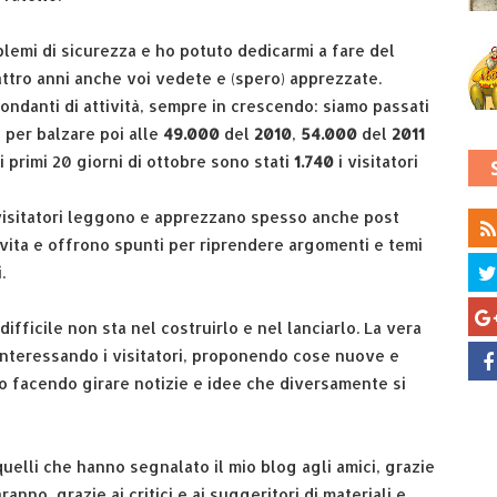
blemi di sicurezza e ho potuto dedicarmi a fare del
ttro anni anche voi vedete e (spero) apprezzate.
ndanti di attività, sempre in crescendo: siamo passati
 per balzare poi alle
49.000
del
2010
,
54.000
del
2011
ei primi 20 giorni di ottobre sono stati
1.740
i visitatori
 visitatori leggono e apprezzano spesso anche post
 vita e offrono spunti per riprendere argomenti e temi
.
ifficile non sta nel costruirlo e nel lanciarlo. La vera
 interessando i visitatori, proponendo cose nuove e
o facendo girare notizie e idee che diversamente si
quelli che hanno segnalato il mio blog agli amici, grazie
anno, grazie ai critici e ai suggeritori di materiali e