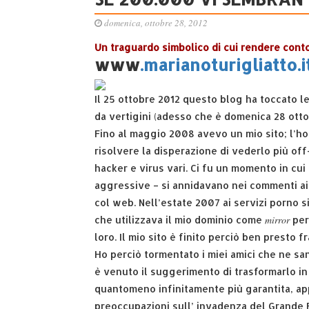
domenica, ottobre 28, 2012
Un traguardo simbolico di cui rendere conto a
www
.marianoturigliatto.i
Il 25 ottobre 2012 questo blog ha toccato l
da vertigini (adesso che è domenica 28 ott
Fino al maggio 2008 avevo un mio sito; l’ho
risolvere la disperazione di vederlo più off
hacker e virus vari. Ci fu un momento in cui
aggressive – si annidavano nei commenti ai
col web. Nell’estate 2007 ai servizi porno si
mirror
che utilizzava il mio dominio come
per
loro. Il mio sito è finito perciò ben presto f
Ho perciò tormentato i miei amici che ne san
è venuto il suggerimento di trasformarlo in 
quantomeno infinitamente più garantita, ap
preoccupazioni sull’ invadenza del Grande F