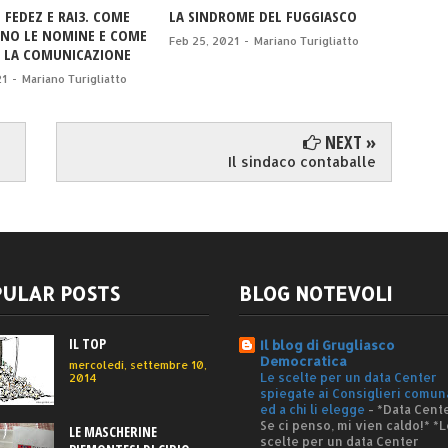
 FEDEZ E RAI3. COME
LA SINDROME DEL FUGGIASCO
I MOST
NO LE NOMINE E COME
Feb 25, 2021
-
Mariano Turigliatto
Jan 03,
 LA COMUNICAZIONE
21
-
Mariano Turigliatto
NEXT »
Il sindaco contaballe
ULAR POSTS
BLOG NOTEVOLI
IL TOP
Il blog di Grugliasco
Democratica
mercoledì, settembre 10,
Le scelte per un data Center
2014
spiegate ai Consiglieri comun
ed a chi li elegge
-
*Data Cente
Se ci penso, mi vien caldo!* *L
LE MASCHERINE
scelte per un data Center