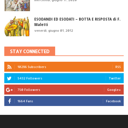
ESODANDI ED ESODATI – BOTTA E RISPOSTA di F.
Maletti
venerdì, giugno 01, 2012
STAY CONNECTED
10286 Subscribers
RSS
5432 Followers
Twitter
750 Followers
Google+
1664 Fans
Facebook