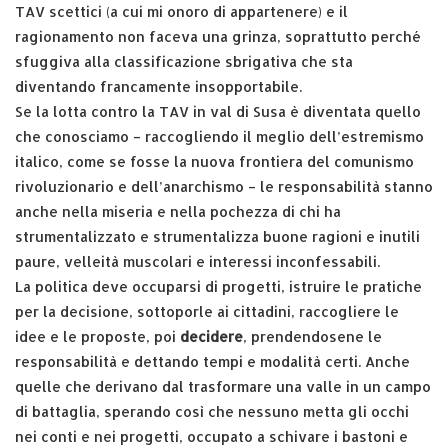
TAV scettici (a cui mi onoro di appartenere) e il
ragionamento non faceva una grinza, soprattutto perché
sfuggiva alla classificazione sbrigativa che sta
diventando francamente insopportabile.
Se la lotta contro la TAV in val di Susa è diventata quello
che conosciamo – raccogliendo il meglio dell’estremismo
italico, come se fosse la nuova frontiera del comunismo
rivoluzionario e dell’anarchismo – le responsabilità stanno
anche nella miseria e nella pochezza di chi ha
strumentalizzato e strumentalizza buone ragioni e inutili
paure, velleità muscolari e interessi inconfessabili.
La politica deve occuparsi di progetti, istruire le pratiche
per la decisione, sottoporle ai cittadini, raccogliere le
idee e le proposte, poi
decidere
, prendendosene le
responsabilità e dettando tempi e modalità certi. Anche
quelle che derivano dal trasformare una valle in un campo
di battaglia, sperando così che nessuno metta gli occhi
nei conti e nei progetti, occupato a schivare i bastoni e