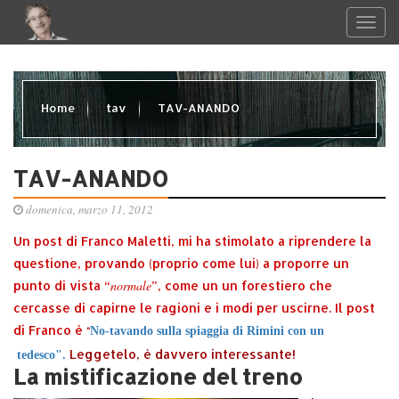
Home
tav
TAV-ANANDO
TAV-ANANDO
domenica, marzo 11, 2012
Un post di Franco Maletti, mi ha stimolato a riprendere la
questione, provando (proprio come lui) a proporre un
normale
punto di vista “
”, come un un forestiero che
cercasse di capirne le ragioni e i modi per uscirne. Il post
di Franco è
No-tavando sulla spiaggia di Rimini con un
"
Leggetelo, è davvero interessante!
tedesco".
La mistificazione del treno