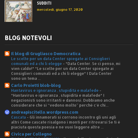
SUDDITI
mercoledì, giugno 17, 2020
BLOG NOTEVOLI
Il blog di Grugliasco Democratica
Le scelte per un data Center spiegate ai Consiglieri
comunali ed a chi li elegge
-
*Data Center. Se ci penso, mi
vien caldo!* *Le scelte per un data Center spiegate ai
Consiglieri comunali ed a chi li elegge* I Data Center
sono un tema ...
Carlo Proietti blob-blog
Hantavirus e ignoranza , stupidità e malafede
-
*Hantavirus e ignoranza , stupidità e malafede* I
negazionisti sono irritanti e dannosi. Dobbiamo anche
considerare che si “vedono molto” perché c'è chi...
andreapiscitello.wordpress.com
Cascata
-
Gli innamorati si corrono incontro gli uni agli
altri Come cascate risalgono i monti per ritrovarsi Se ti è
piaciuta questa poesia e ne vuoi leggere altre ...
Civica per Collegno