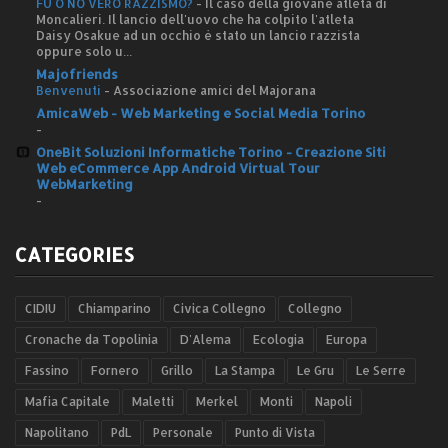
FU O NO VERO RAZZISMO?
-
Il caso della giovane atleta di
Moncalieri. Il lancio dell'uovo che ha colpito l'atleta
Daisy Osakue ad un occhio è stato un lancio razzista
oppure solo u...
Majofriends
Benvenuti
-
Associazione amici del Majorana
AmicaWeb - Web Marketing e Social Media Torino
-
OneBit Soluzioni Informatiche Torino - Creazione Siti
Web eCommerce App Android Virtual Tour
WebMarketing
-
CATEGORIES
CIDIU
Chiamparino
Civica Collegno
Collegno
Cronache da Topolinia
D'Alema
Ecologia
Europa
Fassino
Fornero
Grillo
La Stampa
Le Gru
Le Serre
Mafia Capitale
Maletti
Merkel
Monti
Napoli
Napolitano
PdL
Personale
Punto di Vista