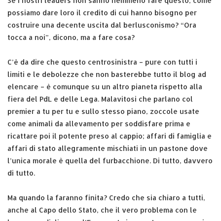
Se i nostri leaders non sanno nemmeno fare questo, come
possiamo dare loro il credito di cui hanno bisogno per
costruire una decente uscita dal berlusconismo? “Ora
tocca a noi”, dicono, ma a fare cosa?
C’è da dire che questo centrosinistra – pure con tutti i
limiti e le debolezze che non basterebbe tutto il blog ad
elencare – è comunque su un altro pianeta rispetto alla
fiera del PdL e delle Lega. Malavitosi che parlano col
premier a tu per tu e sullo stesso piano, zoccole usate
come animali da allevamento per soddisfare prima e
ricattare poi il potente preso al cappio; affari di famiglia e
affari di stato allegramente mischiati in un pastone dove
l’unica morale è quella del furbacchione. Di tutto, davvero
di tutto.
Ma quando la faranno finita? Credo che sia chiaro a tutti,
anche al Capo dello Stato, che il vero problema con le