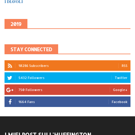
I DIAVOLI
2019
STAY CONNECTED
10286 Subscribers
RSS
5432 Followers
Twitter
750 Followers
Google+
1664 Fans
Facebook
I MIEI POST SULL'HUFFINGTON