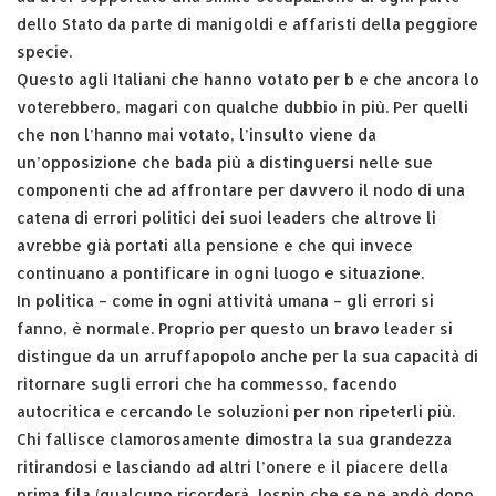
dello Stato da parte di manigoldi e affaristi della peggiore
specie.
Questo agli Italiani che hanno votato per b e che ancora lo
voterebbero, magari con qualche dubbio in più. Per quelli
che non l’hanno mai votato, l’insulto viene da
un’opposizione che bada più a distinguersi nelle sue
componenti che ad affrontare per davvero il nodo di una
catena di errori politici dei suoi leaders che altrove li
avrebbe già portati alla pensione e che qui invece
continuano a pontificare in ogni luogo e situazione.
In politica – come in ogni attività umana – gli errori si
fanno, è normale. Proprio per questo un bravo leader si
distingue da un arruffapopolo anche per la sua capacità di
ritornare sugli errori che ha commesso, facendo
autocritica e cercando le soluzioni per non ripeterli più.
Chi fallisce clamorosamente dimostra la sua grandezza
ritirandosi e lasciando ad altri l’onere e il piacere della
prima fila (qualcuno ricorderà Jospin che se ne andò dopo