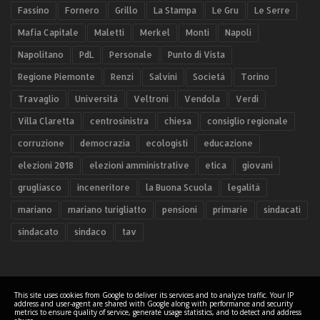
Fassino
Fornero
Grillo
La Stampa
Le Gru
Le Serre
Mafia Capitale
Maletti
Merkel
Monti
Napoli
Napolitano
PdL
Personale
Punto di Vista
Regione Piemonte
Renzi
Salvini
Società
Torino
Travaglio
Università
Veltroni
Vendola
Verdi
Villa Claretta
centrosinistra
chiesa
consiglio regionale
corruzione
democrazia
ecologisti
educazione
elezioni 2018
elezioni amministrative
etica
giovani
grugliasco
inceneritore
la Buona Scuola
legalità
mariano
mariano turigliatto
pensioni
primarie
sindacati
sindacato
sindaco
tav
This site uses cookies from Google to deliver its services and to analyze traffic. Your IP
address and user-agent are shared with Google along with performance and security
COPYRIGHT ©
2026 Mariano Turigliatto il Blog
metrics to ensure quality of service, generate usage statistics, and to detect and address