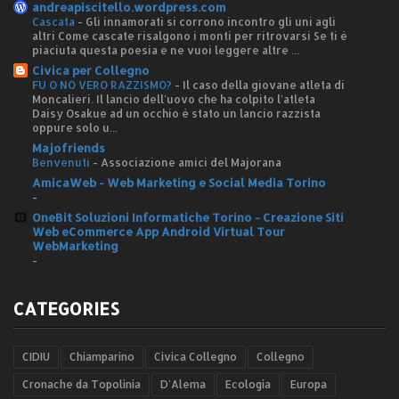
andreapiscitello.wordpress.com
Cascata
-
Gli innamorati si corrono incontro gli uni agli
altri Come cascate risalgono i monti per ritrovarsi Se ti è
piaciuta questa poesia e ne vuoi leggere altre ...
Civica per Collegno
FU O NO VERO RAZZISMO?
-
Il caso della giovane atleta di
Moncalieri. Il lancio dell'uovo che ha colpito l'atleta
Daisy Osakue ad un occhio è stato un lancio razzista
oppure solo u...
Majofriends
Benvenuti
-
Associazione amici del Majorana
AmicaWeb - Web Marketing e Social Media Torino
-
OneBit Soluzioni Informatiche Torino - Creazione Siti
Web eCommerce App Android Virtual Tour
WebMarketing
-
CATEGORIES
CIDIU
Chiamparino
Civica Collegno
Collegno
Cronache da Topolinia
D'Alema
Ecologia
Europa