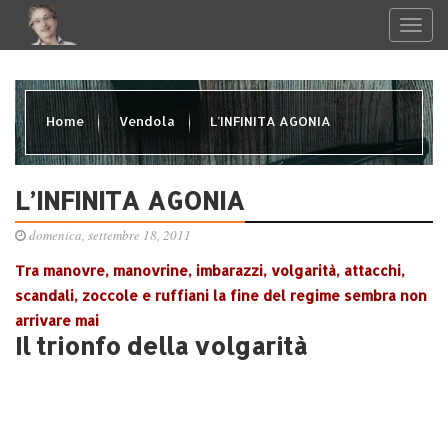
Home
Vendola
L’INFINITA AGONIA
L’INFINITA AGONIA
domenica, settembre 18, 2011
Tra manovre, manovrine, imbarazzi, volgarità, attacchi,
scandali, zoccole e ruffiani la fine del regime sembra non
arrivare mai
Il trionfo della volgarità