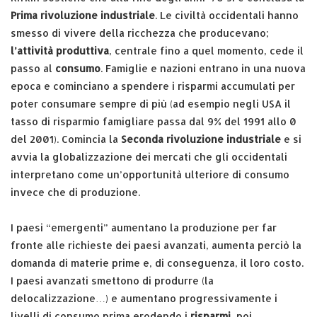
Prima rivoluzione industriale
. Le civiltà occidentali hanno
smesso di vivere della ricchezza che producevano;
l’attività produttiva
, centrale fino a quel momento, cede il
passo al
consumo
. Famiglie e nazioni entrano in una nuova
epoca e cominciano a spendere i risparmi accumulati per
poter consumare sempre di più (ad esempio negli USA il
tasso di risparmio famigliare passa dal 9% del 1991 allo 0
del 2001). Comincia la
Seconda rivoluzione industriale
e si
avvia la globalizzazione dei mercati che gli occidentali
interpretano come un’opportunità ulteriore di consumo
invece che di produzione.
I paesi “emergenti” aumentano la produzione per far
fronte alle richieste dei paesi avanzati, aumenta perciò la
domanda di materie prime e, di conseguenza, il loro costo.
I paesi avanzati smettono di produrre (la
delocalizzazione…) e aumentano progressivamente i
livelli di consumo prima erodendo i
risparmi
, poi