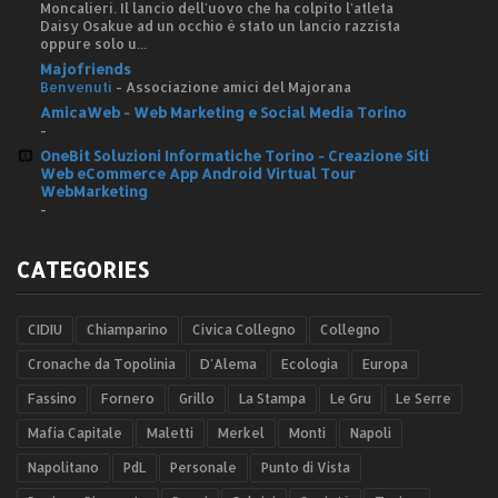
Moncalieri. Il lancio dell'uovo che ha colpito l'atleta
Daisy Osakue ad un occhio è stato un lancio razzista
oppure solo u...
Majofriends
Benvenuti
-
Associazione amici del Majorana
AmicaWeb - Web Marketing e Social Media Torino
-
OneBit Soluzioni Informatiche Torino - Creazione Siti
Web eCommerce App Android Virtual Tour
WebMarketing
-
CATEGORIES
CIDIU
Chiamparino
Civica Collegno
Collegno
Cronache da Topolinia
D'Alema
Ecologia
Europa
Fassino
Fornero
Grillo
La Stampa
Le Gru
Le Serre
Mafia Capitale
Maletti
Merkel
Monti
Napoli
Napolitano
PdL
Personale
Punto di Vista