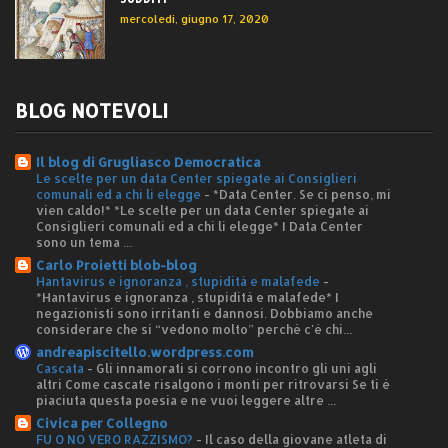
mercoledì, giugno 17, 2020
BLOG NOTEVOLI
Il blog di Grugliasco Democratica
Le scelte per un data Center spiegate ai Consiglieri
comunali ed a chi li elegge
-
*Data Center. Se ci penso, mi
vien caldo!* *Le scelte per un data Center spiegate ai
Consiglieri comunali ed a chi li elegge* I Data Center
sono un tema ...
Carlo Proietti blob-blog
Hantavirus e ignoranza , stupidità e malafede
-
*Hantavirus e ignoranza , stupidità e malafede* I
negazionisti sono irritanti e dannosi. Dobbiamo anche
considerare che si “vedono molto” perché c'è chi...
andreapiscitello.wordpress.com
Cascata
-
Gli innamorati si corrono incontro gli uni agli
altri Come cascate risalgono i monti per ritrovarsi Se ti è
piaciuta questa poesia e ne vuoi leggere altre ...
Civica per Collegno
FU O NO VERO RAZZISMO?
-
Il caso della giovane atleta di