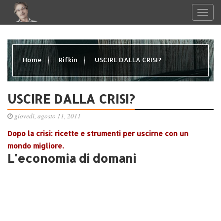
Home
Rifkin
USCIRE DALLA CRISI?
USCIRE DALLA CRISI?
giovedì, agosto 11, 2011
Dopo la crisi: ricette e strumenti per uscirne con un
mondo migliore.
L'economia di domani