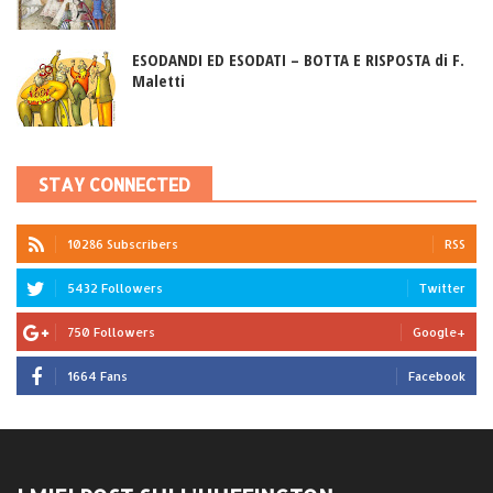
ESODANDI ED ESODATI – BOTTA E RISPOSTA di F.
Maletti
STAY CONNECTED
10286 Subscribers
RSS
5432 Followers
Twitter
750 Followers
Google+
1664 Fans
Facebook