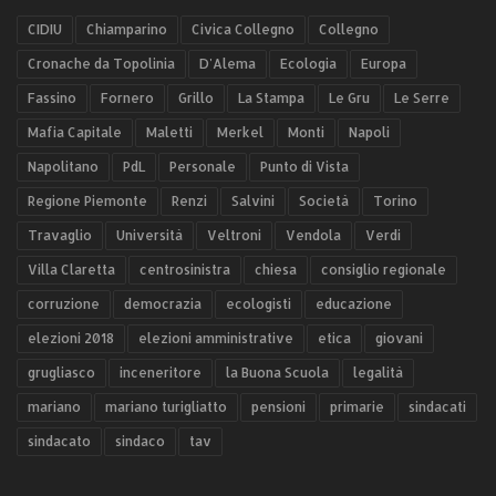
CIDIU
Chiamparino
Civica Collegno
Collegno
Cronache da Topolinia
D'Alema
Ecologia
Europa
Fassino
Fornero
Grillo
La Stampa
Le Gru
Le Serre
Mafia Capitale
Maletti
Merkel
Monti
Napoli
Napolitano
PdL
Personale
Punto di Vista
Regione Piemonte
Renzi
Salvini
Società
Torino
Travaglio
Università
Veltroni
Vendola
Verdi
Villa Claretta
centrosinistra
chiesa
consiglio regionale
corruzione
democrazia
ecologisti
educazione
elezioni 2018
elezioni amministrative
etica
giovani
grugliasco
inceneritore
la Buona Scuola
legalità
mariano
mariano turigliatto
pensioni
primarie
sindacati
sindacato
sindaco
tav