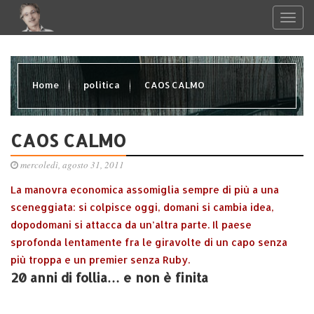
Home
politica
CAOS CALMO
CAOS CALMO
mercoledì, agosto 31, 2011
La manovra economica assomiglia sempre di più a una
sceneggiata: si colpisce oggi, domani si cambia idea,
dopodomani si attacca da un’altra parte. Il paese
sprofonda lentamente fra le giravolte di un capo senza
più troppa e un premier senza Ruby.
20 anni di follia… e non è finita