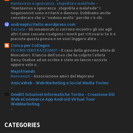
Hantavirus e ignoranza , stupidità e malafede
-
*Hantavirus e ignoranza , stupidità e malafede* I
negazionisti sono irritanti e dannosi. Dobbiamo anche
considerare che si “vedono molto” perché c'è chi...
andreapiscitello.wordpress.com
Cascata
-
Gli innamorati si corrono incontro gli uni agli
altri Come cascate risalgono i monti per ritrovarsi Se ti è
piaciuta questa poesia e ne vuoi leggere altre ...
Civica per Collegno
FU O NO VERO RAZZISMO?
-
Il caso della giovane atleta di
Moncalieri. Il lancio dell'uovo che ha colpito l'atleta
Daisy Osakue ad un occhio è stato un lancio razzista
oppure solo u...
Majofriends
Benvenuti
-
Associazione amici del Majorana
AmicaWeb - Web Marketing e Social Media Torino
-
OneBit Soluzioni Informatiche Torino - Creazione Siti
Web eCommerce App Android Virtual Tour
WebMarketing
-
CATEGORIES