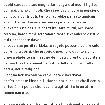
debiti sarebbe stato meglio farli pagare ai nostri figli o,
semmai, anche ai nipoti. Che si poteva andare in pensione
con pochi contributi, tanto ci avrebbe pensato qualcun
altro; che meritavamo perfino di più di quello che
avevamo. Che bastava costruire, fare mutui, occupare
terreno, indebitarsi, telefonare tanto, rivendicare diritti e
mai riconoscere doveri.
Che, con un po’ di furbizia, le regole possono valere solo
per gli altri. Anzi, che proprio dimostrare quanto siamo
bravi a eluderle sia il segno del nostro prestigio sociale e
del nostro attaccamento ai valori della famiglia, della
patria, della religione.
Il sogno berlusconiano era questo e incarnava
perfettamente l’indole furbacchiona di chi sa che il conto
arriverà, ma pensa che toccherà agli altri e in un altro
tempo pagarlo.
Non vale solo per i tradizionali elettori di quella destra, il