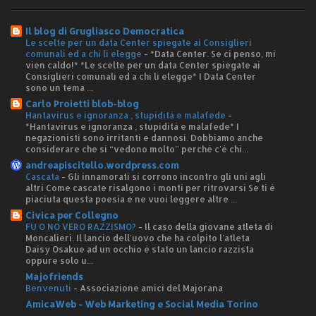
Il blog di Grugliasco Democratica
Le scelte per un data Center spiegate ai Consiglieri
comunali ed a chi li elegge
-
*Data Center. Se ci penso, mi
vien caldo!* *Le scelte per un data Center spiegate ai
Consiglieri comunali ed a chi li elegge* I Data Center
sono un tema ...
Carlo Proietti blob-blog
Hantavirus e ignoranza , stupidità e malafede
-
*Hantavirus e ignoranza , stupidità e malafede* I
negazionisti sono irritanti e dannosi. Dobbiamo anche
considerare che si “vedono molto” perché c'è chi...
andreapiscitello.wordpress.com
Cascata
-
Gli innamorati si corrono incontro gli uni agli
altri Come cascate risalgono i monti per ritrovarsi Se ti è
piaciuta questa poesia e ne vuoi leggere altre ...
Civica per Collegno
FU O NO VERO RAZZISMO?
-
Il caso della giovane atleta di
Moncalieri. Il lancio dell'uovo che ha colpito l'atleta
Daisy Osakue ad un occhio è stato un lancio razzista
oppure solo u...
Majofriends
Benvenuti
-
Associazione amici del Majorana
AmicaWeb - Web Marketing e Social Media Torino
-