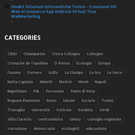
OneBit Soluzioni Informatiche Torino - Creazione Siti
Web eCommerce App Android Virtual Tour
WebMarketing
-
CATEGORIES
CIDIU
Chiamparino
Civica Collegno
Collegno
Cronache da Topolinia
D'Alema
Ecologia
Europa
Fassino
Fornero
Grillo
La Stampa
Le Gru
Le Serre
Mafia Capitale
Maletti
Merkel
Monti
Napoli
Napolitano
PdL
Personale
Punto di Vista
Regione Piemonte
Renzi
Salvini
Società
Torino
Travaglio
Università
Veltroni
Vendola
Verdi
Villa Claretta
centrosinistra
chiesa
consiglio regionale
corruzione
democrazia
ecologisti
educazione