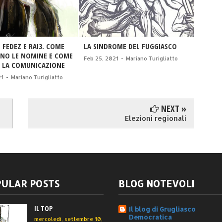
 FEDEZ E RAI3. COME
LA SINDROME DEL FUGGIASCO
I MOST
NO LE NOMINE E COME
Feb 25, 2021
-
Mariano Turigliatto
Jan 03,
 LA COMUNICAZIONE
21
-
Mariano Turigliatto
NEXT »
Elezioni regionali
ULAR POSTS
BLOG NOTEVOLI
IL TOP
Il blog di Grugliasco
Democratica
mercoledì, settembre 10,