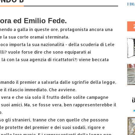
I D
ora ed Emilio Fede.
nendo a galla in queste ore, protagonista ancora una
 la sua corte oramai sterminata.
co importa la sua nazionalità - della scuderia di Lele
lli? vuole forse dire che sono equiparati ai
 là con la sua agenzia di ricattatori?) viene beccata
mando il premier a salvarla dalle sgrinfie della legge,
 il rilascio immediato. Che avviene.
 vera e che sia solo il frutto delle solite campagne
 suoi amici. Ma, se fosse vera, ben rappresenterebbe il
o.
o gli stranieri, tranne che con quelle che possono
e protette del premier e dei suoi sodali, rigore e
nelle loro manie. E i rappresentanti della legge non