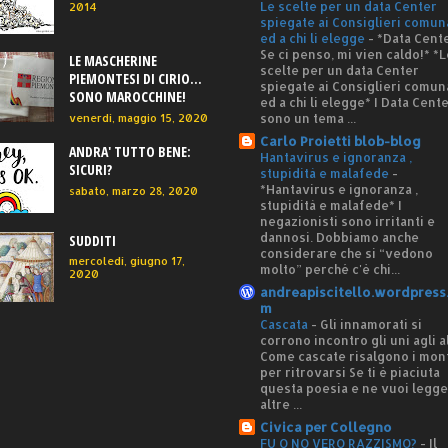
Le scelte per un data Center
2014
spiegate ai Consiglieri comun
ed a chi li elegge
-
*Data Cente
Se ci penso, mi vien caldo!* *L
LE MASCHERINE
scelte per un data Center
PIEMONTESI DI CIRIO...
spiegate ai Consiglieri comun
SONO MAROCCHINE!
ed a chi li elegge* I Data Cent
sono un tema ...
venerdì, maggio 15, 2020
Carlo Proietti blob-blog
ANDRA' TUTTO BENE:
Hantavirus e ignoranza ,
SICURI?
stupidità e malafede
-
*Hantavirus e ignoranza ,
sabato, marzo 28, 2020
stupidità e malafede* I
negazionisti sono irritanti e
dannosi. Dobbiamo anche
SUDDITI
considerare che si “vedono
mercoledì, giugno 17,
molto” perché c'è chi...
2020
andreapiscitello.wordpress
m
Cascata
-
Gli innamorati si
corrono incontro gli uni agli al
Come cascate risalgono i mon
per ritrovarsi Se ti è piaciuta
questa poesia e ne vuoi legg
altre ...
Civica per Collegno
FU O NO VERO RAZZISMO?
-
Il