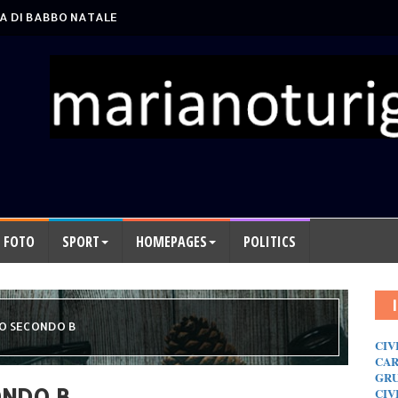
A DI BABBO NATALE
FOTO
SPORT
HOMEPAGES
POLITICS
CO SECONDO B
CIV
CAR
GRU
ONDO B
CIV