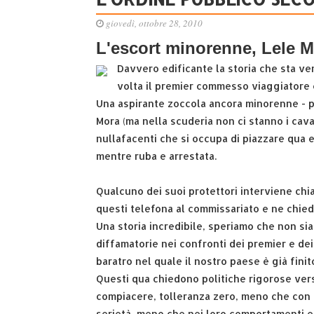
giovedì, ottobre 28, 2010
L'escort minorenne, Lele M
Davvero edificante la storia che sta ve
volta il premier commesso viaggiatore e
Una aspirante zoccola ancora minorenne - po
Mora (ma nella scuderia non ci stanno i cava
nullafacenti che si occupa di piazzare qua e
mentre ruba e arrestata.
Qualcuno dei suoi protettori interviene chia
questi telefona al commissariato e ne chiede
Una storia incredibile, speriamo che non sia
diffamatorie nei confronti dei premier e dei
baratro nel quale il nostro paese è già finit
Questi qua chiedono politiche rigorose vers
compiacere, tolleranza zero, meno che con l
serietà, meno che nei loro comportamenti e 