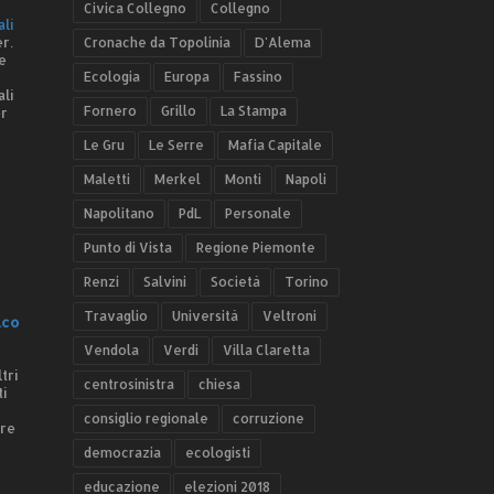
Civica Collegno
Collegno
ali
r.
Cronache da Topolinia
D'Alema
e
Ecologia
Europa
Fassino
ali
Fornero
Grillo
La Stampa
er
Le Gru
Le Serre
Mafia Capitale
Maletti
Merkel
Monti
Napoli
Napolitano
PdL
Personale
Punto di Vista
Regione Piemonte
Renzi
Salvini
Società
Torino
Travaglio
Università
Veltroni
.co
Vendola
Verdi
Villa Claretta
tri
centrosinistra
chiesa
ti
consiglio regionale
corruzione
ere
democrazia
ecologisti
educazione
elezioni 2018