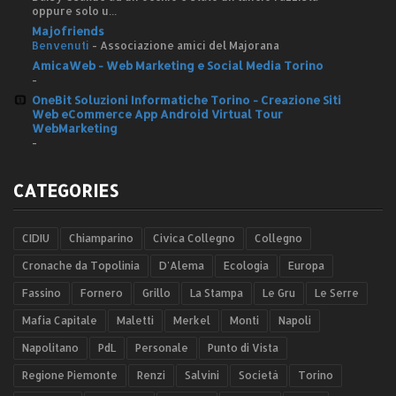
oppure solo u...
Majofriends
Benvenuti
-
Associazione amici del Majorana
AmicaWeb - Web Marketing e Social Media Torino
-
OneBit Soluzioni Informatiche Torino - Creazione Siti
Web eCommerce App Android Virtual Tour
WebMarketing
-
CATEGORIES
CIDIU
Chiamparino
Civica Collegno
Collegno
Cronache da Topolinia
D'Alema
Ecologia
Europa
Fassino
Fornero
Grillo
La Stampa
Le Gru
Le Serre
Mafia Capitale
Maletti
Merkel
Monti
Napoli
Napolitano
PdL
Personale
Punto di Vista
Regione Piemonte
Renzi
Salvini
Società
Torino