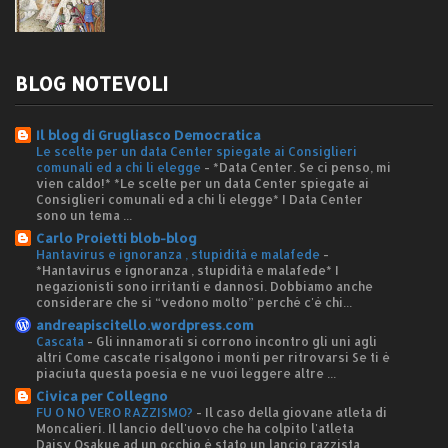
BLOG NOTEVOLI
Il blog di Grugliasco Democratica
Le scelte per un data Center spiegate ai Consiglieri
comunali ed a chi li elegge
-
*Data Center. Se ci penso, mi
vien caldo!* *Le scelte per un data Center spiegate ai
Consiglieri comunali ed a chi li elegge* I Data Center
sono un tema ...
Carlo Proietti blob-blog
Hantavirus e ignoranza , stupidità e malafede
-
*Hantavirus e ignoranza , stupidità e malafede* I
negazionisti sono irritanti e dannosi. Dobbiamo anche
considerare che si “vedono molto” perché c'è chi...
andreapiscitello.wordpress.com
Cascata
-
Gli innamorati si corrono incontro gli uni agli
altri Come cascate risalgono i monti per ritrovarsi Se ti è
piaciuta questa poesia e ne vuoi leggere altre ...
Civica per Collegno
FU O NO VERO RAZZISMO?
-
Il caso della giovane atleta di
Moncalieri. Il lancio dell'uovo che ha colpito l'atleta
Daisy Osakue ad un occhio è stato un lancio razzista