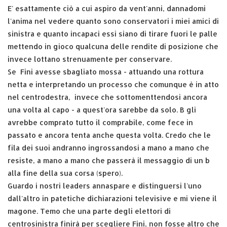
E' esattamente ciò a cui aspiro da vent'anni, dannadomi
l'anima nel vedere quanto sono conservatori i miei amici di
sinistra e quanto incapaci essi siano di tirare fuori le palle
mettendo in gioco qualcuna delle rendite di posizione che
invece lottano strenuamente per conservare.
Se Fini avesse sbagliato mossa - attuando una rottura
netta e interpretando un processo che comunque è in atto
nel centrodestra, invece che sottomenttendosi ancora
una volta al capo - a quest'ora sarebbe da solo. B gli
avrebbe comprato tutto il comprabile, come fece in
passato e ancora tenta anche questa volta. Credo che le
fila dei suoi andranno ingrossandosi a mano a mano che
resiste, a mano a mano che passerà il messaggio di un b
alla fine della sua corsa (spero).
Guardo i nostri leaders annaspare e distinguersi l'uno
dall'altro in patetiche dichiarazioni televisive e mi viene il
magone. Temo che una parte degli elettori di
centrosinistra finirà per scegliere Fini, non fosse altro che