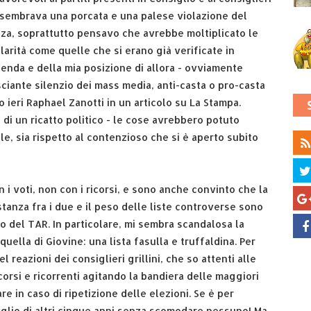
Mi sembrava una porcata e una palese violazione del
nza, soprattutto pensavo che avrebbe moltiplicato le
olarità come quelle che si erano già verificate in
cenda e della mia posizione di allora - ovviamente
ciante silenzio dei mass media, anti-casta o pro-casta
 ieri Raphael Zanotti in un articolo su La Stampa.
di un ricatto politico - le cose avrebbero potuto
le, sia rispetto al contenzioso che si è aperto subito
 i voti, non con i ricorsi, e sono anche convinto che la
stanza fra i due e il peso delle liste controverse sono
del TAR. In particolare, mi sembra scandalosa la
quella di Giovine: una lista fasulla e truffaldina. Per
reazioni dei consiglieri grillini, che so attenti alle
corsi e ricorrenti agitando la bandiera delle maggiori
e in caso di ripetizione delle elezioni. Se è per
iglio di altri cinque anni senza scomodare nessuno! Ma