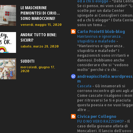
ed a chi li elegge
-
*Data Cente
Se ci penso, mi vien caldo!* *L
LE MASCHERINE
scelte per un data Center
PIEMONTESI DI CIRIO...
spiegate ai Consiglieri comun
SONO MAROCCHINE!
ed a chi li elegge* I Data Cent
sono un tema ...
venerdì, maggio 15, 2020
Carlo Proietti blob-blog
ANDRA' TUTTO BENE:
Hantavirus e ignoranza ,
SICURI?
stupidità e malafede
-
*Hantavirus e ignoranza ,
sabato, marzo 28, 2020
stupidità e malafede* I
negazionisti sono irritanti e
dannosi. Dobbiamo anche
SUDDITI
considerare che si “vedono
mercoledì, giugno 17,
molto” perché c'è chi...
2020
andreapiscitello.wordpress
m
Cascata
-
Gli innamorati si
corrono incontro gli uni agli al
Come cascate risalgono i mon
per ritrovarsi Se ti è piaciuta
questa poesia e ne vuoi legg
altre ...
Civica per Collegno
FU O NO VERO RAZZISMO?
-
Il
caso della giovane atleta di
Moncalieri. Il lancio dell'uovo