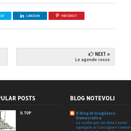
TER
LINKEDIN
PINTEREST
NEXT »
Le agende rosse
ULAR POSTS
BLOG NOTEVOLI
IL TOP
Il blog di Grugliasco
Democratica
Le scelte per un data Center
spiegate ai Consiglieri comun