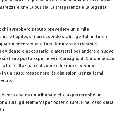
arezza e che la pulizia, la trasparenza e la legalità
 pochi avrebbero saputo prevedere un simile
iaro l'epilogo: non essendo stati rigettati in toto i
e quanto ancora vuole farsi logorare da ricorsi e
au evidente e necessario: dimettersi per andare a nuove
i al suo posto aspetterei il Consiglio di Stato e poi... a
a lui e alla sua coalizione (che non si vedono
o in un caso) rassegnerei le dimissioni senza farmi
venuto.
a è vero che da un tribunale ci si aspetterebbe un
o tutti gli elementi per poterlo fare. E nel caso della
ti.