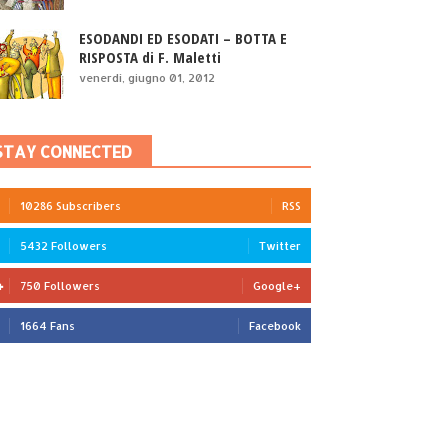
ESODANDI ED ESODATI – BOTTA E
RISPOSTA di F. Maletti
venerdì, giugno 01, 2012
STAY CONNECTED
10286 Subscribers
RSS
5432 Followers
Twitter
750 Followers
Google+
1664 Fans
Facebook