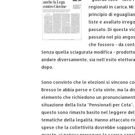
regionali in carica. 
principio di eguaglia
liste e avallato irreg
passato. Di questa vi
passata nel più angos
che fossero - da conto
Senza quella sciagurata modifica - prodotto 
andare diversamente, sia nell'esito elettora
dopo.
Sono convinto che le elezioni si vincono con
Bresso le abbia perse e Cota vinte, ma la di
elemento che richiedono un pronunciamento 
situazione della lista "Pensionati per Cota", 
questo sono rimasto basito nel leggere delel 
tematiche della legalità. Hanno attaccato ri
spese che la collettività dovrebbe sopportar
questo, si poteva prorogare lo scorso cons