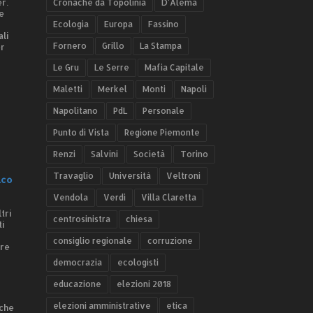
r.
Cronache da Topolinia
D'Alema
e
Ecologia
Europa
Fassino
ali
Fornero
Grillo
La Stampa
er
Le Gru
Le Serre
Mafia Capitale
Maletti
Merkel
Monti
Napoli
Napolitano
PdL
Personale
Punto di Vista
Regione Piemonte
Renzi
Salvini
Società
Torino
Travaglio
Università
Veltroni
.co
Vendola
Verdi
Villa Claretta
tri
centrosinistra
chiesa
ti
consiglio regionale
corruzione
ere
democrazia
ecologisti
educazione
elezioni 2018
elezioni amministrative
etica
 che