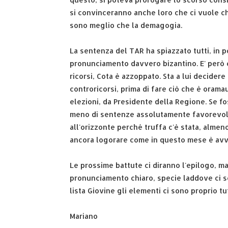
si convinceranno anche loro che ci vuole chi
sono meglio che la demagogia.
La sentenza del TAR ha spiazzato tutti, in
pronunciamento davvero bizantino. E' però ch
ricorsi, Cota è azzoppato. Sta a lui decider
controricorsi, prima di fare ciò che è oram
elezioni, da Presidente della Regione. Se foss
meno di sentenze assolutamente favorevoli 
all'orizzonte perché truffa c'è stata, almen
ancora logorare come in questo mese è av
Le prossime battute ci diranno l'epilogo, m
pronunciamento chiaro, specie laddove ci son
lista Giovine gli elementi ci sono proprio tut
Mariano