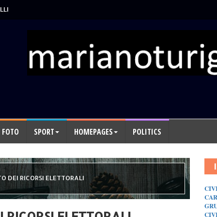
LLI
FOTO
SPORT
HOMEPAGES
POLITICS
TO DEI RICORSI ELETTORALI
CIV
CAR
GRU
I RICORSI ELETTORALI
CIV