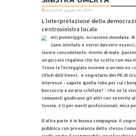
mercoledì, giugno 30, 2010
L'interpretazione della democrazia 
centrosinistra locale
Ieri pomeriggio, occasione mondana, di 
Sono inivitato e vorrei davvero esserci
lavoro concomitante: niente di male, passer
un piccolo regalino che ho scelto con mia mo
Trovo la festeggiata insieme a un mio ex co
rifiuti dell'Ovest, e segretario del PD di G
interesse - sapete quella roba per cui i benp
boccuccia a un'aria schifata? - che se la vi
comunisti giudicano gli altri con severità a
Suvvia, è lì per meriti professionali, mica p
D'altra parte è in buona compagnia: il segre
pubblica con prevalenza dello stesso Comune
siede anche il responsabile grugliaschese di I