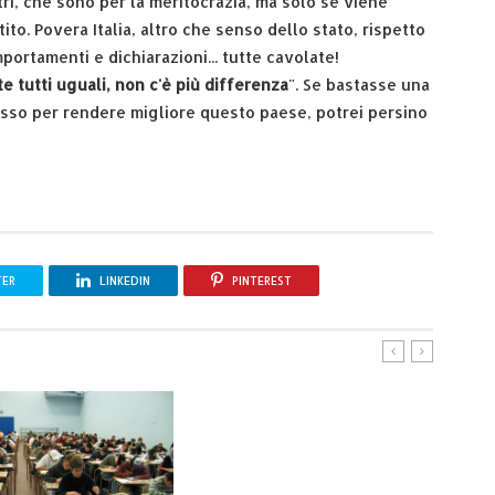
ri, che sono per la meritocrazia, ma solo se viene
ito. Povera Italia, altro che senso dello stato, rispetto
ortamenti e dichiarazioni... tutte cavolate!
e tutti uguali, non c'è più differenza
". Se bastasse una
osso per rendere migliore questo paese, potrei persino
TER
LINKEDIN
PINTEREST