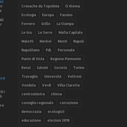
ali
r.
Cronache da Topolinia
D'Alema
e
Ecologia
Europa
Fassino
ali
Fornero
Grillo
La Stampa
er
Le Gru
Le Serre
Mafia Capitale
Maletti
Merkel
Monti
Napoli
Napolitano
PdL
Personale
Punto di Vista
Regione Piemonte
Renzi
Salvini
Società
Torino
Travaglio
Università
Veltroni
.co
Vendola
Verdi
Villa Claretta
tri
centrosinistra
chiesa
ti
consiglio regionale
corruzione
ere
democrazia
ecologisti
educazione
elezioni 2018