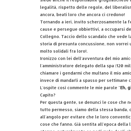
legalità, rispetto delle regole, del liberali
ancora, beati loro che ancora ci credono!
Tornando a ieri, invito scherzosamente la f
cause e persegue obbiettivi, a occuparsi del
Collegno. Taccio dello scandalo che vede la
storia di presunta concussione, non vorrei ur
molto solidali fra loro!.
Ironizzo con lei dell'avventura del mio ami
l'amministratore delegato della spa (120 mil
chiamare i gendarmi che multano il mio amico
invece di mandarli a spasso per settimane con
L'ospite così commente le mie parole "
Eh, g
Capito?
Per questa gente, se denunci le cose che non
tutto permesso, siamo della stessa banda, c
all'angolo per evitare che le loro conventic
cose che fanno. Già sentita all'epoca della l