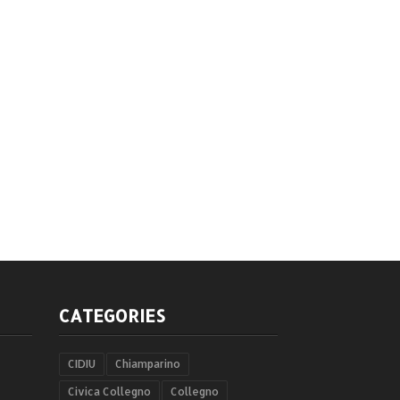
RA OMERTA'
 2010
-
Unknown
CATEGORIES
CIDIU
Chiamparino
Civica Collegno
Collegno