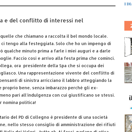
I D
e del conflitto di interessi nel
quelle che chiamano a raccolta il bel mondo locale.
, ci tengo alla festeggiata. Solo che ho un impengo di
ò qualche minuto prima a farle i miei auguri e a darle
glie. Faccio così e arrivo alla festa prima che cominci.
llega, ora presidente della Spa che si occupa dei
rugliasco. Una rappresentazione vivente del conflitto di
ensanti di sinistra arricciano il labbro atteggiando la
ve proprio bene, senza imbarazzo perché gli ex-
lmeno pari all'indulgenza con cui giustificano se stessi.
er nomina politica!
tario del PD di Collegno è presidente di una società
, nello stesso consiglio di amministrazione dei rifiuti
talia dei Valori... tutto ok. Ai fessi parlano di etica,