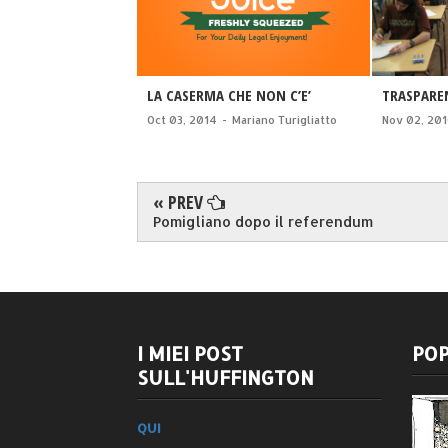
LA CASERMA CHE NON C’E’
TRASPARE
Oct 03, 2014
-
Mariano Turigliatto
Nov 02, 20
« PREV
Pomigliano dopo il referendum
I MIEI POST
POP
SULL'HUFFINGTON
QUI