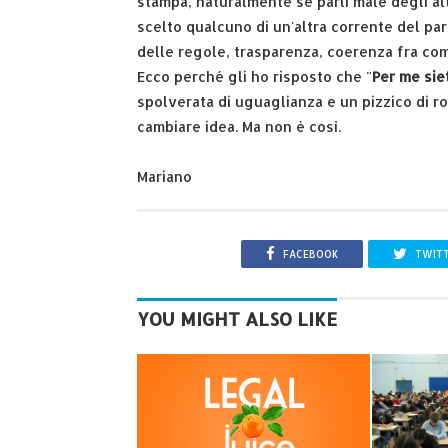
stampa, naturalmente se parli male degli alt
scelto qualcuno di un'altra corrente del part
delle regole, trasparenza, coerenza fra comp
Ecco perché gli ho risposto che "
Per me siet
spolverata di uguaglianza e un pizzico di r
cambiare idea. Ma non è così.
Mariano
FACEBOOK
TWIT
YOU MIGHT ALSO LIKE