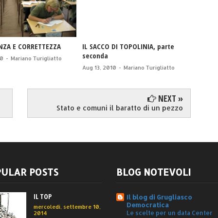
NZA E CORRETTEZZA
IL SACCO DI TOPOLINIA, parte
SINIST
seconda
10
-
Mariano Turigliatto
Jun 30,
Aug 13, 2010
-
Mariano Turigliatto
NEXT »
Stato e comuni il baratto di un pezzo
ULAR POSTS
BLOG NOTEVOLI
IL TOP
Il blog di Grugliasco
Democratica
mercoledì, settembre 10,
Le scelte per un data Center
2014