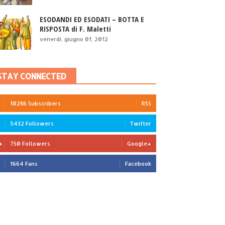
ESODANDI ED ESODATI – BOTTA E
RISPOSTA di F. Maletti
venerdì, giugno 01, 2012
STAY CONNECTED
10286 Subscribers
RSS
5432 Followers
Twitter
750 Followers
Google+
1664 Fans
Facebook