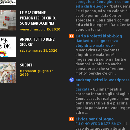
spiegate ai Consiglieri comun
ed a chi li elegge
-
*Data Cente
Se ci penso, mi vien caldo!* *L
LE MASCHERINE
scelte per un data Center
PIEMONTESI DI CIRIO...
spiegate ai Consiglieri comun
SONO MAROCCHINE!
ed a chi li elegge* I Data Cent
sono un tema ...
venerdì, maggio 15, 2020
Carlo Proietti blob-blog
ANDRA' TUTTO BENE:
Hantavirus e ignoranza ,
SICURI?
stupidità e malafede
-
*Hantavirus e ignoranza ,
sabato, marzo 28, 2020
stupidità e malafede* I
negazionisti sono irritanti e
dannosi. Dobbiamo anche
SUDDITI
considerare che si “vedono
mercoledì, giugno 17,
molto” perché c'è chi...
2020
andreapiscitello.wordpress
m
Cascata
-
Gli innamorati si
corrono incontro gli uni agli al
Come cascate risalgono i mon
per ritrovarsi Se ti è piaciuta
questa poesia e ne vuoi legg
altre ...
Civica per Collegno
FU O NO VERO RAZZISMO?
-
Il
caso della giovane atleta di