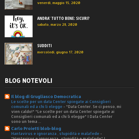
venerdì, maggio 15, 2020
ANDRA' TUTTO BENE: SICURI?
sabato, marzo 28, 2020
SUDDITI
mercoledì, giugno 17, 2020
BLOG NOTEVOLI
Il blog di Grugliasco Democratica
Le scelte per un data Center spiegate ai Consiglieri
comunali ed a chi li elegge
-
*Data Center. Se ci penso, mi
vien caldo!* *Le scelte per un data Center spiegate ai
Consiglieri comunali ed a chi li elegge* I Data Center
sono un tema ...
Carlo Proietti blob-blog
Hantavirus e ignoranza , stupidità e malafede
-
*Hantavirus e ignoranza , stupidità e malafede* I