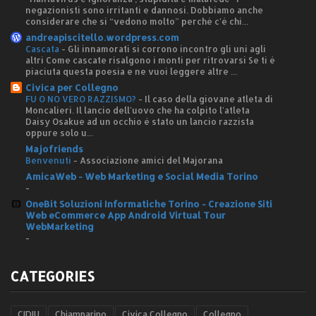
negazionisti sono irritanti e dannosi. Dobbiamo anche
considerare che si “vedono molto” perché c'è chi...
andreapiscitello.wordpress.com
Cascata
-
Gli innamorati si corrono incontro gli uni agli
altri Come cascate risalgono i monti per ritrovarsi Se ti è
piaciuta questa poesia e ne vuoi leggere altre ...
Civica per Collegno
FU O NO VERO RAZZISMO?
-
Il caso della giovane atleta di
Moncalieri. Il lancio dell'uovo che ha colpito l'atleta
Daisy Osakue ad un occhio è stato un lancio razzista
oppure solo u...
Majofriends
Benvenuti
-
Associazione amici del Majorana
AmicaWeb - Web Marketing e Social Media Torino
-
OneBit Soluzioni Informatiche Torino - Creazione Siti
Web eCommerce App Android Virtual Tour
WebMarketing
-
CATEGORIES
CIDIU
Chiamparino
Civica Collegno
Collegno