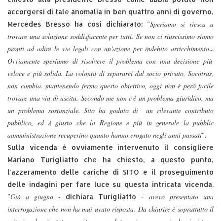
accorgersi di tale anomalia in ben quattro anni di governo,
Speriamo si riesca a
Mercedes Bresso ha così dichiarato: "
trovare una soluzione soddisfacente per tutti. Se non ci riuscissimo siamo
pronti ad adire le vie legali con un'azione per indebito arricchimento
...
Ovviamente speriamo di risolvere il problema con una decisione più
veloce e più solida. La volontà di separarci dal socio privato, Socotras,
non cambia. mantenendo fermo questo obiettivo, oggi non è però facile
trovare una via di uscita. Secondo me non c'è un problema giuridico, ma
un problema sostanziale. Sito ha goduto di un rilevante contributo
pubblico, ed è giusto che la Regione e più in generale la pubblic
aamministrazione recuperino quanto hanno erogato negli anni passati
".
Sulla vicenda è ovviamente intervenuto il consigliere
Mariano Turigliatto che ha chiesto, a questo punto,
l'azzeramento delle cariche di SITO e il proseguimento
delle indagini per fare luce su questa intricata vicenda.
Già a giugno -
avevo presentato una
"
dichiara Turigliatto -
interrogazione che non ha mai avuto risposta. Da chiarire è soprattutto il