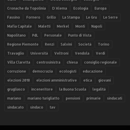
Cronache da Topolinia
D'Alema
Ecologia
Europa
Fassino
Fornero
Grillo
La Stampa
Le Gru
Le Serre
Mafia Capitale
Maletti
Merkel
Monti
Napoli
Napolitano
PdL
Personale
Punto di Vista
Regione Piemonte
Renzi
Salvini
Società
Torino
Travaglio
Università
Veltroni
Vendola
Verdi
Villa Claretta
centrosinistra
chiesa
consiglio regionale
corruzione
democrazia
ecologisti
educazione
elezioni 2018
elezioni amministrative
etica
giovani
grugliasco
inceneritore
la Buona Scuola
legalità
mariano
mariano turigliatto
pensioni
primarie
sindacati
sindacato
sindaco
tav