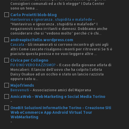
Consiglieri comunali ed a chi li elegge* I Data Center
sono un tema ...
Carlo Proietti blob-blog
Hantavirus e ignoranza , stupidità e malafede
-
*Hantavirus e ignoranza , stupidità e malafede* I
negazionisti sono irritanti e dannosi. Dobbiamo anche
considerare che si “vedono molto” perché c'è chi...
andreapiscitello.wordpress.com
Cascata
-
Gli innamorati si corrono incontro gli uni agli
altri Come cascate risalgono i monti per ritrovarsi Se ti è
piaciuta questa poesia e ne vuoi leggere altre ...
Civica per Collegno
FU O NO VERO RAZZISMO?
-
Il caso della giovane atleta di
Moncalieri. Il lancio dell'uovo che ha colpito l'atleta
Daisy Osakue ad un occhio è stato un lancio razzista
oppure solo u...
Majofriends
Benvenuti
-
Associazione amici del Majorana
AmicaWeb - Web Marketing e Social Media Torino
-
OneBit Soluzioni Informatiche Torino - Creazione Siti
Web eCommerce App Android Virtual Tour
WebMarketing
-