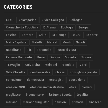
CATEGORIES
CIDIU
Chiamparino
Civica Collegno
Collegno
Cronache da Topolinia
D'Alema
Ecologia
Europa
Fassino
Fornero
Grillo
La Stampa
Le Gru
Le Serre
Mafia Capitale
Maletti
Merkel
Monti
Napoli
Napolitano
PdL
Personale
Punto di Vista
Regione Piemonte
Renzi
Salvini
Società
Torino
Travaglio
Università
Veltroni
Vendola
Verdi
Villa Claretta
centrosinistra
chiesa
consiglio regionale
corruzione
democrazia
ecologisti
educazione
elezioni 2018
elezioni amministrative
etica
giovani
grugliasco
inceneritore
la Buona Scuola
legalità
mariano
mariano turigliatto
pensioni
primarie
sindacati