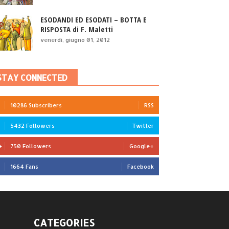
ESODANDI ED ESODATI – BOTTA E
RISPOSTA di F. Maletti
venerdì, giugno 01, 2012
STAY CONNECTED
10286 Subscribers
RSS
5432 Followers
Twitter
750 Followers
Google+
1664 Fans
Facebook
CATEGORIES