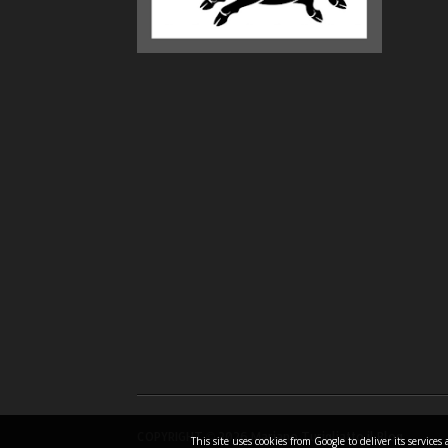
COPYRIGHT ©
2026 Mariano Turigliatto il Blog
This site uses cookies from Google to deliver its servic