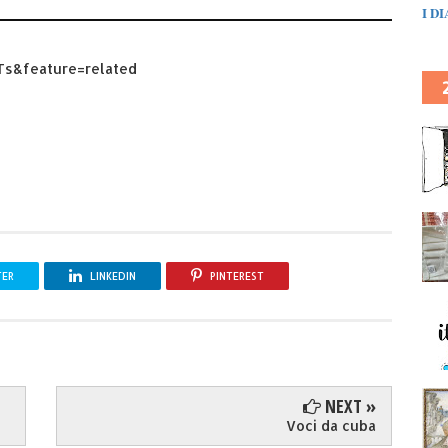
I D
Ts&feature=related
TER
LINKEDIN
PINTEREST
NEXT »
Voci da cuba