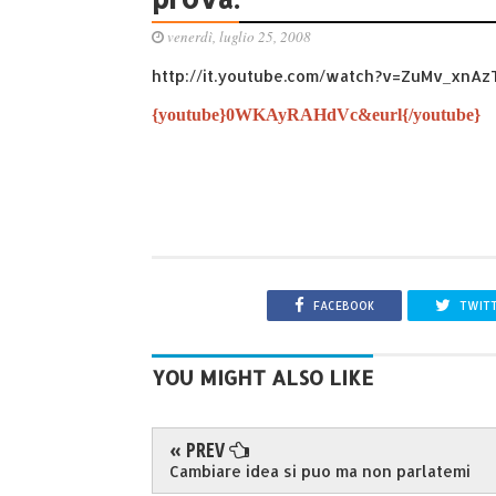
venerdì, luglio 25, 2008
http://it.youtube.com/watch?v=ZuMv_xnAz
{youtube}0WKAyRAHdVc&eurl{/youtube}
FACEBOOK
TWIT
YOU MIGHT ALSO LIKE
« PREV
Cambiare idea si puo ma non parlatemi