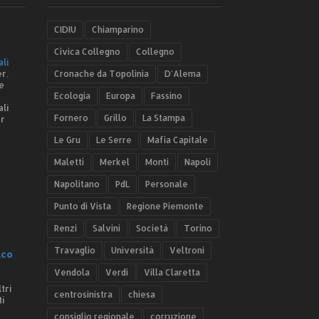
CIDIU
Chiamparino
Civica Collegno
Collegno
ali
r.
Cronache da Topolinia
D'Alema
e
Ecologia
Europa
Fassino
ali
Fornero
Grillo
La Stampa
er
Le Gru
Le Serre
Mafia Capitale
Maletti
Merkel
Monti
Napoli
Napolitano
PdL
Personale
Punto di Vista
Regione Piemonte
Renzi
Salvini
Società
Torino
Travaglio
Università
Veltroni
.co
Vendola
Verdi
Villa Claretta
tri
centrosinistra
chiesa
ti
consiglio regionale
corruzione