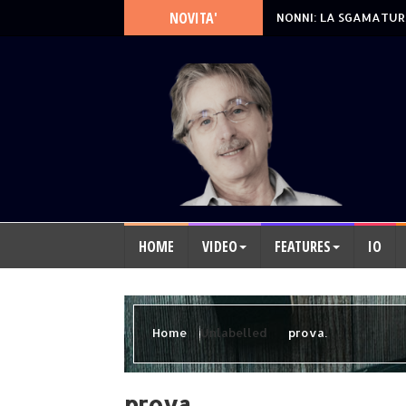
NOVITA'
NONNI: LA SGAMATUR
HOME
VIDEO
FEATURES
IO
Home
Unlabelled
prova.
prova.