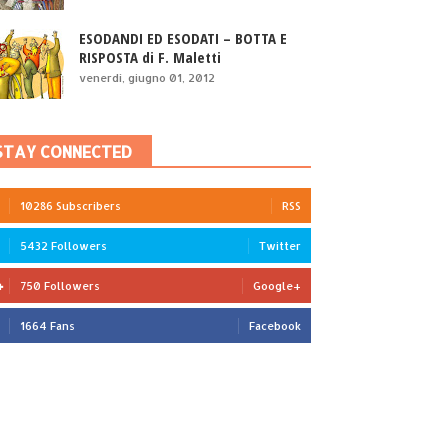
ESODANDI ED ESODATI – BOTTA E
RISPOSTA di F. Maletti
venerdì, giugno 01, 2012
STAY CONNECTED
10286 Subscribers
RSS
5432 Followers
Twitter
750 Followers
Google+
1664 Fans
Facebook