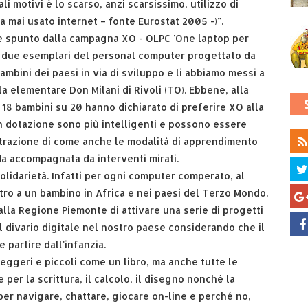
li motivi è lo scarso, anzi scarsissimo, utilizzo di
ha mai usato internet – fonte Eurostat 2005 -)".
e spunto dalla campagna XO - OLPC 'One laptop per
niti due esemplari del personal computer progettato da
ambini dei paesi in via di sviluppo e li abbiamo messi a
la elementare Don Milani di Rivoli (TO). Ebbene, alla
 18 bambini su 20 hanno dichiarato di preferire XO alla
 in dotazione sono più intelligenti e possono essere
strazione di come anche le modalità di apprendimento
da accompagnata da interventi mirati.
olidarietà. Infatti per ogni computer comperato, al
ltro a un bambino in Africa e nei paesi del Terzo Mondo.
 alla Regione Piemonte di attivare una serie di progetti
del divario digitale nel nostro paese considerando che il
partire dall'infanzia.
leggeri e piccoli come un libro, ma anche tutte le
per la scrittura, il calcolo, il disegno nonché la
 per navigare, chattare, giocare on-line e perché no,