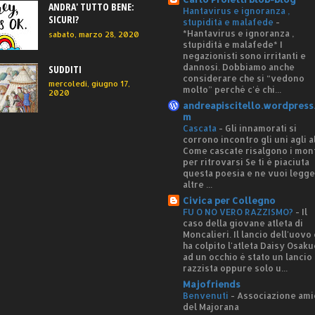
ANDRA' TUTTO BENE:
Hantavirus e ignoranza ,
SICURI?
stupidità e malafede
-
*Hantavirus e ignoranza ,
sabato, marzo 28, 2020
stupidità e malafede* I
negazionisti sono irritanti e
dannosi. Dobbiamo anche
SUDDITI
considerare che si “vedono
mercoledì, giugno 17,
molto” perché c'è chi...
2020
andreapiscitello.wordpress
m
Cascata
-
Gli innamorati si
corrono incontro gli uni agli al
Come cascate risalgono i mon
per ritrovarsi Se ti è piaciuta
questa poesia e ne vuoi legg
altre ...
Civica per Collegno
FU O NO VERO RAZZISMO?
-
Il
caso della giovane atleta di
Moncalieri. Il lancio dell'uovo
ha colpito l'atleta Daisy Osaku
ad un occhio è stato un lancio
razzista oppure solo u...
Majofriends
Benvenuti
-
Associazione ami
del Majorana