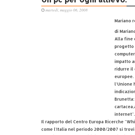
martedì, maggio 06, 2008
Mariano r
di Marian
Alla fine
progetto 
computer 
impatto a
ridurre il
europee. 
l’Unione 
indicazio
Brunetta:
cartacea,
internet".
Il rapporto del Centro Europa Ricerche "Wh
come l'Italia nel periodo 2000/2007 si trovi 