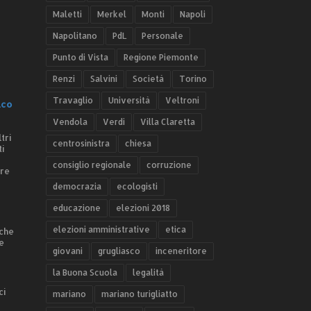
Maletti
Merkel
Monti
Napoli
Napolitano
PdL
Personale
Punto di Vista
Regione Piemonte
Renzi
Salvini
Società
Torino
Travaglio
Università
Veltroni
.co
Vendola
Verdi
Villa Claretta
tri
centrosinistra
chiesa
ti
consiglio regionale
corruzione
ere
democrazia
ecologisti
educazione
elezioni 2018
elezioni amministrative
etica
 che
e
giovani
grugliasco
inceneritore
la Buona Scuola
legalità
ci
mariano
mariano turigliatto