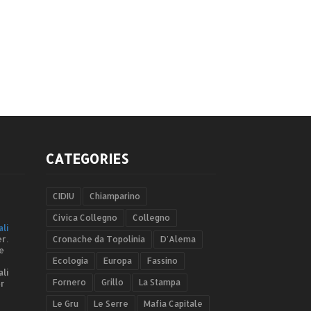
CATEGORIES
CIDIU
Chiamparino
Civica Collegno
Collegno
ali
r.
Cronache da Topolinia
D'Alema
e
Ecologia
Europa
Fassino
ali
Fornero
Grillo
La Stampa
er
Le Gru
Le Serre
Mafia Capitale