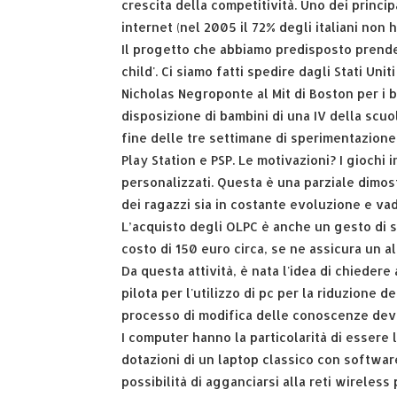
crescita della competitività. Uno dei principa
internet (nel 2005 il 72% degli italiani non 
Il progetto che abbiamo predisposto prend
child'. Ci siamo fatti spedire dagli Stati U
Nicholas Negroponte al Mit di Boston per i b
disposizione di bambini di una IV della scuo
fine delle tre settimane di sperimentazione
Play Station e PSP. Le motivazioni? I giochi
personalizzati. Questa è una parziale dimo
dei ragazzi sia in costante evoluzione e va
L’acquisto degli OLPC è anche un gesto di s
costo di 150 euro circa, se ne assicura un a
Da questa attività, è nata l'idea di chiedere
pilota per l'utilizzo di pc per la riduzione 
processo di modifica delle conoscenze deve 
I computer hanno la particolarità di essere 
dotazioni di un laptop classico con software 
possibilità di agganciarsi alla reti wireless