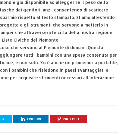
ramond è già disponibile ad alleggerire il peso dello
 tasche dei genitori, anzi, consentendo di scaricare i
sparmio rispetto al testo stampato. Stiamo allestendo
 progetto e gli strumenti che servono a metterlo in
camper che attraverserà le città della nostra regione
 Liste Civiche del Piemonte.
le cose che servono al Piemonte di domani. Questa
raggiungere tutti i bambini con una spesa contenuta per
fficace, e non solo. Xo è anche un promemoria portatile,
i con i bambini che risiedono in paesi svantaggiati e
sione per acquisire strumenti necessari all'interazione
TER
LINKEDIN
PINTEREST