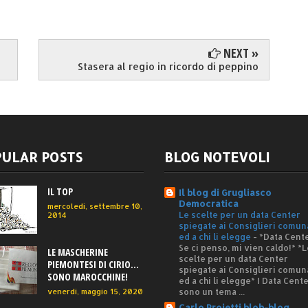
NEXT »
Stasera al regio in ricordo di peppino
ULAR POSTS
BLOG NOTEVOLI
IL TOP
Il blog di Grugliasco
Democratica
mercoledì, settembre 10,
Le scelte per un data Center
2014
spiegate ai Consiglieri comun
ed a chi li elegge
-
*Data Cente
Se ci penso, mi vien caldo!* *L
LE MASCHERINE
scelte per un data Center
PIEMONTESI DI CIRIO...
spiegate ai Consiglieri comun
SONO MAROCCHINE!
ed a chi li elegge* I Data Cent
sono un tema ...
venerdì, maggio 15, 2020
Carlo Proietti blob-blog