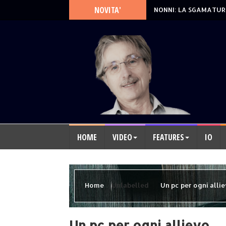
NOVITA'
NONNI: LA SGAMATUR
HOME
VIDEO
FEATURES
IO
Home
Unlabelled
Un pc per ogni allie
Un pc per ogni allievo.