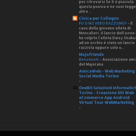
per ritrovarsi Se ti è piaciuta
questa poesia e ne vuoi legg
altre ...
Civica per Collegno
FU O NO VERO RAZZISMO?
-
Il
caso della giovane atleta di
Moncalieri. Il lancio dell'uovo
ha colpito l'atleta Daisy Osaku
ad un occhio è stato un lancio
razzista oppure solo u...
Majofriends
Benvenuti
-
Associazione ami
del Majorana
AmicaWeb - Web Marketing 
Social Media Torino
-
OneBit Soluzioni Informatic
Torino - Creazione Siti Web
eCommerce App Android
Virtual Tour WebMarketing
-