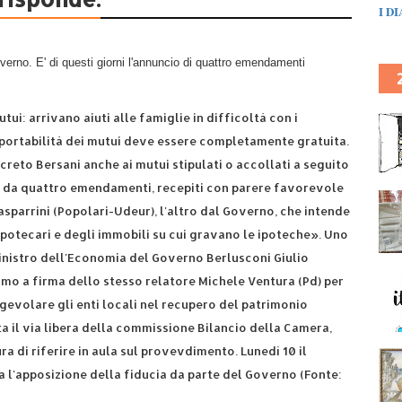
I D
Governo. E' di questi giorni l'annuncio di quattro emendamenti
utui: arrivano aiuti alle famiglie in difficoltà con i
 portabilità dei mutui deve essere completamente gratuita.
creto Bersani anche ai mutui stipulati o accollati a seguito
no da quattro emendamenti, recepiti con parere favorevole
sparrini (Popolari-Udeur), l'altro dal Governo, che intende
 ipotecari e degli immobili su cui gravano le ipoteche». Uno
inistro dell'Economia del Governo Berlusconi Giulio
timo a firma dello stesso relatore Michele Ventura (Pd) per
 agevolare gli enti locali nel recupero del patrimonio
a il via libera della commissione Bilancio della Camera,
 di riferire in aula sul provevdimento. Lunedì 10 il
 l'apposizione della fiducia da parte del Governo (Fonte: