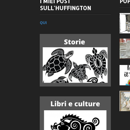
I MIEI POST
POP
SULL'HUFFINGTON
QUI