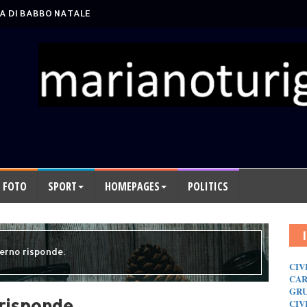
A DI BABBO NATALE
FOTO
SPORT
HOMEPAGES
POLITICS
erno risponde.
CIV
CAR
GRU
risponde.
CIV