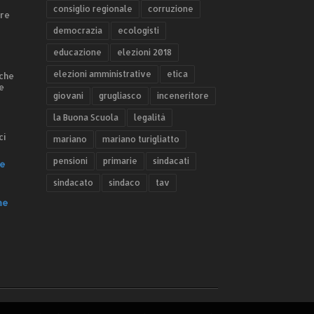
consiglio regionale
corruzione
ere
democrazia
ecologisti
educazione
elezioni 2018
elezioni amministrative
etica
 che
e
giovani
grugliasco
inceneritore
la Buona Scuola
legalità
ci
mariano
mariano turigliatto
pensioni
primarie
sindacati
e
sindacato
sindaco
tav
he