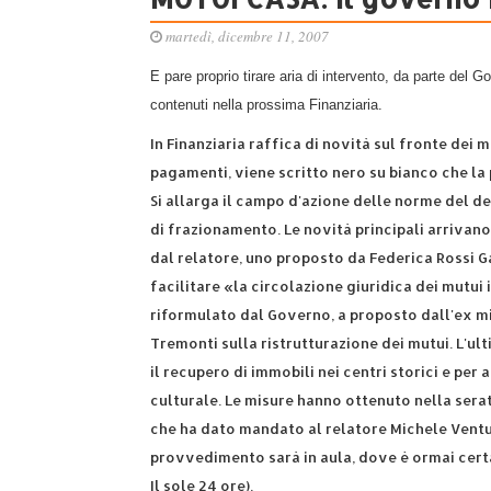
martedì, dicembre 11, 2007
E pare proprio tirare aria di intervento, da parte del 
contenuti nella prossima Finanziaria.
In Finanziaria raffica di novità sul fronte dei m
pagamenti, viene scritto nero su bianco che la
Si allarga il campo d'azione delle norme del de
di frazionamento. Le novità principali arriva
dal relatore, uno proposto da Federica Rossi Ga
facilitare «la circolazione giuridica dei mutui
riformulato dal Governo, a proposto dall'ex m
Tremonti sulla ristrutturazione dei mutui. L'ul
il recupero di immobili nei centri storici e per
culturale. Le misure hanno ottenuto nella serat
che ha dato mandato al relatore Michele Ventura
provvedimento sarà in aula, dove è ormai certa
Il sole 24 ore).