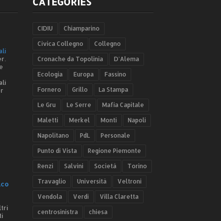
CATEGORIES
CIDIU
Chiamparino
Civica Collegno
Collegno
ali
r.
Cronache da Topolinia
D'Alema
e
Ecologia
Europa
Fassino
ali
Fornero
Grillo
La Stampa
er
Le Gru
Le Serre
Mafia Capitale
Maletti
Merkel
Monti
Napoli
Napolitano
PdL
Personale
Punto di Vista
Regione Piemonte
Renzi
Salvini
Società
Torino
Travaglio
Università
Veltroni
.co
Vendola
Verdi
Villa Claretta
tri
centrosinistra
chiesa
ti