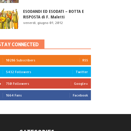
ESODANDI ED ESODATI – BOTTA E
RISPOSTA di F. Maletti
venerdì, giugno 01, 2012
STAY CONNECTED
10286 Subscribers
RSS
5432 Followers
Twitter
750 Followers
Google+
1664 Fans
Facebook