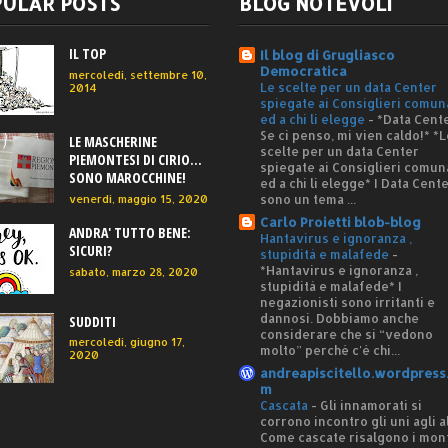
ULAR POSTS
BLOG NOTEVOLI
IL TOP
Il blog di Grugliasco
Democratica
mercoledì, settembre 10,
Le scelte per un data Center
2014
spiegate ai Consiglieri comun
ed a chi li elegge
-
*Data Cente
Se ci penso, mi vien caldo!* *L
LE MASCHERINE
scelte per un data Center
PIEMONTESI DI CIRIO...
spiegate ai Consiglieri comun
SONO MAROCCHINE!
ed a chi li elegge* I Data Cent
sono un tema ...
venerdì, maggio 15, 2020
Carlo Proietti blob-blog
ANDRA' TUTTO BENE:
Hantavirus e ignoranza ,
SICURI?
stupidità e malafede
-
*Hantavirus e ignoranza ,
sabato, marzo 28, 2020
stupidità e malafede* I
negazionisti sono irritanti e
dannosi. Dobbiamo anche
SUDDITI
considerare che si “vedono
mercoledì, giugno 17,
molto” perché c'è chi...
2020
andreapiscitello.wordpress
m
Cascata
-
Gli innamorati si
corrono incontro gli uni agli al
Come cascate risalgono i mon