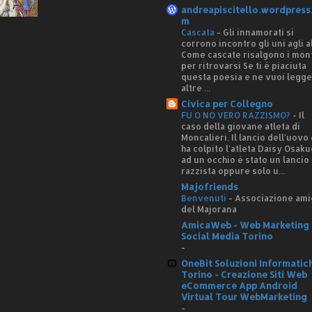
andreapiscitello.wordpress
m
Cascata
-
Gli innamorati si
corrono incontro gli uni agli al
Come cascate risalgono i mon
per ritrovarsi Se ti è piaciuta
questa poesia e ne vuoi legg
altre ...
Civica per Collegno
FU O NO VERO RAZZISMO?
-
Il
caso della giovane atleta di
Moncalieri. Il lancio dell'uovo
ha colpito l'atleta Daisy Osaku
ad un occhio è stato un lancio
razzista oppure solo u...
Majofriends
Benvenuti
-
Associazione ami
del Majorana
AmicaWeb - Web Marketing 
Social Media Torino
-
OneBit Soluzioni Informatic
Torino - Creazione Siti Web
eCommerce App Android
Virtual Tour WebMarketing
-