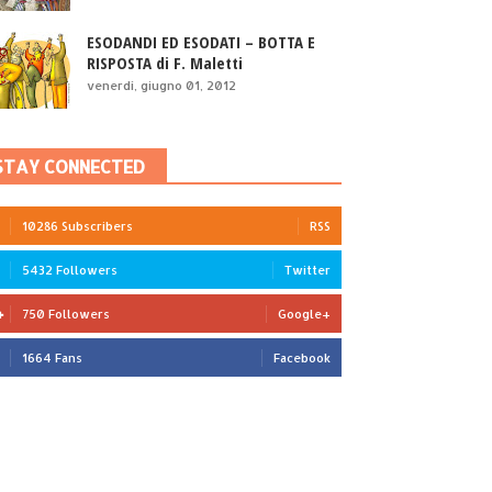
ESODANDI ED ESODATI – BOTTA E
RISPOSTA di F. Maletti
venerdì, giugno 01, 2012
STAY CONNECTED
10286 Subscribers
RSS
5432 Followers
Twitter
750 Followers
Google+
1664 Fans
Facebook