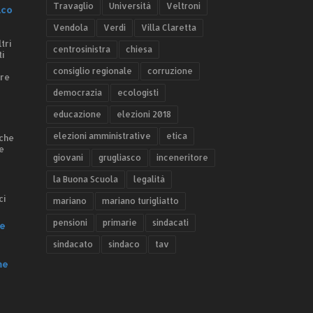
Travaglio
Università
Veltroni
.co
Vendola
Verdi
Villa Claretta
tri
centrosinistra
chiesa
ti
consiglio regionale
corruzione
ere
democrazia
ecologisti
educazione
elezioni 2018
elezioni amministrative
etica
 che
e
giovani
grugliasco
inceneritore
la Buona Scuola
legalità
ci
mariano
mariano turigliatto
pensioni
primarie
sindacati
e
sindacato
sindaco
tav
he