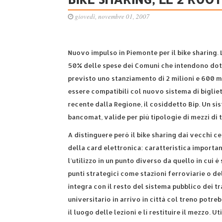
giovedì, novembre 01, 2007
Nuovo impulso in Piemonte per il bike sharing. 
50% delle spese dei Comuni che intendono dotars
previsto uno stanziamento di 2 milioni e 600 m
essere compatibili col nuovo sistema di bigliet
recente dalla Regione, il cosiddetto Bip. Un sis
bancomat, valide per più tipologie di mezzi di 
A distinguere però il bike sharing dai vecchi ce
della card elettronica: caratteristica importan
l’utilizzo in un punto diverso da quello in cui 
punti strategici come stazioni ferroviarie o del
integra con il resto del sistema pubblico dei t
universitario in arrivo in città col treno potre
il luogo delle lezioni e lì restituire il mezzo. U