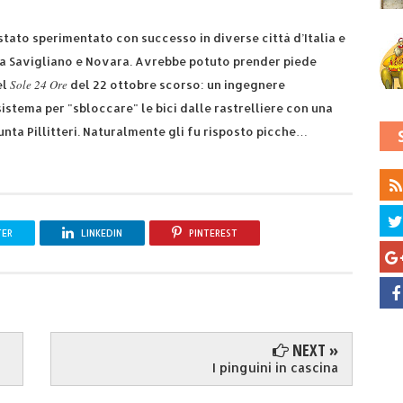
 stato sperimentato con successo in diverse città d’Italia e
o a Savigliano e Novara. Avrebbe potuto prender piede
Sole 24 Ore
el
del 22 ottobre scorso: un ingegnere
istema per "sbloccare" le bici dalle rastrelliere con una
unta Pillitteri. Naturalmente gli fu risposto picche…
TER
LINKEDIN
PINTEREST
NEXT »
I pinguini in cascina