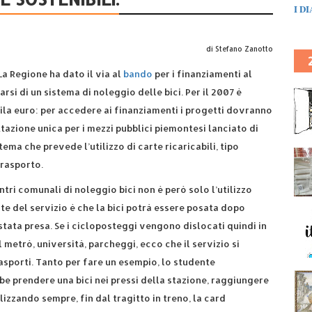
I D
di Stefano Zanotto
La Regione ha dato il via al
bando
per i finanziamenti al
i di un sistema di noleggio delle bici. Per il 2007 è
ila euro: per accedere ai finanziamenti i progetti dovranno
tazione unica per i mezzi pubblici piemontesi lanciato di
tema che prevede l’utilizzo di carte ricaricabili, tipo
trasporto.
ntri comunali di noleggio bici non è però solo l’utilizzo
te del servizio è che la bici potrà essere posata dopo
è stata presa. Se i cicloposteggi vengono dislocati quindi in
 metrò, università, parcheggi, ecco che il servizio si
rasporti. Tanto per fare un esempio, lo studente
bbe prendere una bici nei pressi della stazione, raggiungere
tilizzando sempre, fin dal tragitto in treno, la card