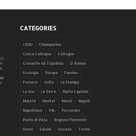
CATEGORIES
CIDIU
Chiamparino
Civica Collegno
Collegno
ali
r.
Cronache da Topolinia
D'Alema
e
Ecologia
Europa
Fassino
ali
Fornero
Grillo
La Stampa
er
Le Gru
Le Serre
Mafia Capitale
Maletti
Merkel
Monti
Napoli
Napolitano
PdL
Personale
Punto di Vista
Regione Piemonte
Renzi
Salvini
Società
Torino