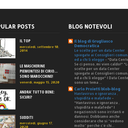
ULAR POSTS
BLOG NOTEVOLI
IL TOP
Il blog di Grugliasco
Democratica
mercoledì, settembre 10,
Le scelte per un data Center
2014
spiegate ai Consiglieri comun
ed a chi li elegge
-
*Data Cente
Se ci penso, mi vien caldo!* *L
LE MASCHERINE
scelte per un data Center
PIEMONTESI DI CIRIO...
spiegate ai Consiglieri comun
SONO MAROCCHINE!
ed a chi li elegge* I Data Cent
sono un tema ...
venerdì, maggio 15, 2020
Carlo Proietti blob-blog
ANDRA' TUTTO BENE:
Hantavirus e ignoranza ,
SICURI?
stupidità e malafede
-
*Hantavirus e ignoranza ,
stupidità e malafede* I
negazionisti sono irritanti e
dannosi. Dobbiamo anche
SUDDITI
considerare che si “vedono
mercoledì, giugno 17,
molto” perché c'è chi...
2020