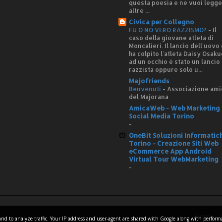
questa poesia e ne vuoi legg
altre ...
Civica per Collegno
FU O NO VERO RAZZISMO?
-
Il
caso della giovane atleta di
Moncalieri. Il lancio dell'uovo
ha colpito l'atleta Daisy Osaku
ad un occhio è stato un lancio
razzista oppure solo u...
Majofriends
Benvenuti
-
Associazione ami
del Majorana
AmicaWeb - Web Marketing 
Social Media Torino
-
OneBit Soluzioni Informatic
Torino - Creazione Siti Web
eCommerce App Android
Virtual Tour WebMarketing
-
Home
es and to analyze traffic. Your IP address and user-agent are shared with Google along with perfor