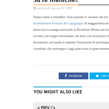
mercoledì, agosto 29, 2007
Siamo ormai a settembre. Sono passate le vacanze ma noi 
dichiarazione d'intenti dei capigruppo
di maggioranza del
attraverso la stampa nazionale la Presidente Bresso sul ruo
accolto con troppo entusiasmo, ma anzi, con un pizzico di
documento, nel quale si esprime l'intenzione di privilegi
consiliari, che purtroppo a oggi giacciono in gran numero t
FACEBOOK
TWIT
YOU MIGHT ALSO LIKE
« PREV