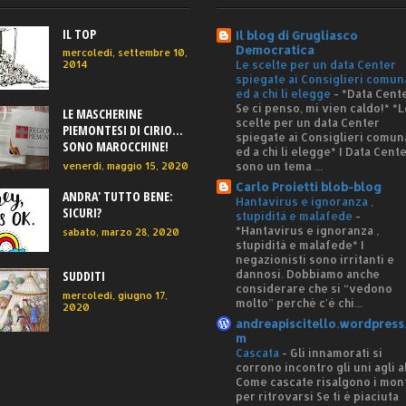
IL TOP
Il blog di Grugliasco
Democratica
mercoledì, settembre 10,
Le scelte per un data Center
2014
spiegate ai Consiglieri comun
ed a chi li elegge
-
*Data Cente
Se ci penso, mi vien caldo!* *L
LE MASCHERINE
scelte per un data Center
PIEMONTESI DI CIRIO...
spiegate ai Consiglieri comun
SONO MAROCCHINE!
ed a chi li elegge* I Data Cent
sono un tema ...
venerdì, maggio 15, 2020
Carlo Proietti blob-blog
ANDRA' TUTTO BENE:
Hantavirus e ignoranza ,
SICURI?
stupidità e malafede
-
*Hantavirus e ignoranza ,
sabato, marzo 28, 2020
stupidità e malafede* I
negazionisti sono irritanti e
dannosi. Dobbiamo anche
SUDDITI
considerare che si “vedono
mercoledì, giugno 17,
molto” perché c'è chi...
2020
andreapiscitello.wordpress
m
Cascata
-
Gli innamorati si
corrono incontro gli uni agli al
Come cascate risalgono i mon
per ritrovarsi Se ti è piaciuta