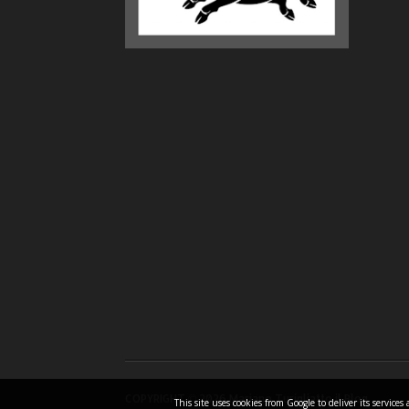
COPYRIGHT ©
2026 Mariano Turigliatto il Blog
This site uses cookies from Google to deliver its servic