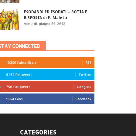
ESODANDI ED ESODATI – BOTTA E
RISPOSTA di F. Maletti
venerdì, giugno 01, 2012
STAY CONNECTED
10286 Subscribers
RSS
5432 Followers
Twitter
750 Followers
Google+
1664 Fans
Facebook
CATEGORIES