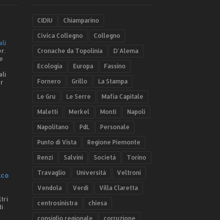
CIDIU
Chiamparino
Civica Collegno
Collegno
ali
r.
Cronache da Topolinia
D'Alema
e
Ecologia
Europa
Fassino
ali
Fornero
Grillo
La Stampa
er
Le Gru
Le Serre
Mafia Capitale
Maletti
Merkel
Monti
Napoli
Napolitano
PdL
Personale
Punto di Vista
Regione Piemonte
Renzi
Salvini
Società
Torino
Travaglio
Università
Veltroni
.co
Vendola
Verdi
Villa Claretta
tri
centrosinistra
chiesa
ti
consiglio regionale
corruzione