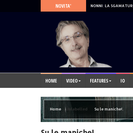
NOVITA'
NONNI: LA SGAMATUR
HOME
VIDEO
FEATURES
IO
Home
Unlabelled
Su le maniche!.
Su le maniche!.