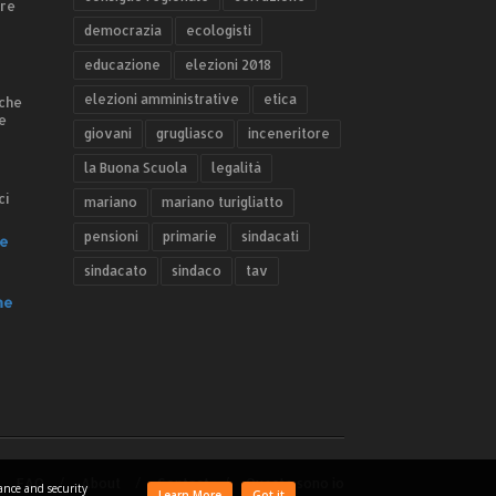
ere
democrazia
ecologisti
educazione
elezioni 2018
elezioni amministrative
etica
 che
e
giovani
grugliasco
inceneritore
la Buona Scuola
legalità
ci
mariano
mariano turigliatto
pensioni
primarie
sindacati
e
sindacato
sindaco
tav
he
FAQ
About
Contact
Questo sono io
mance and security
Learn More
Got it