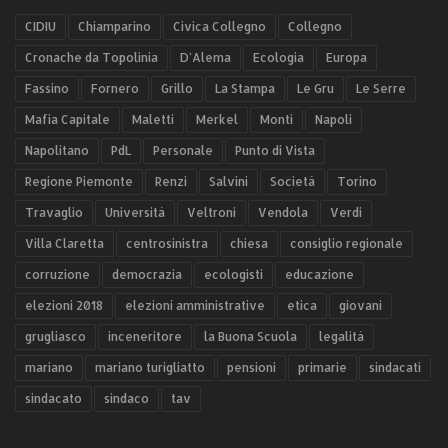
CIDIU
Chiamparino
Civica Collegno
Collegno
Cronache da Topolinia
D'Alema
Ecologia
Europa
Fassino
Fornero
Grillo
La Stampa
Le Gru
Le Serre
Mafia Capitale
Maletti
Merkel
Monti
Napoli
Napolitano
PdL
Personale
Punto di Vista
Regione Piemonte
Renzi
Salvini
Società
Torino
Travaglio
Università
Veltroni
Vendola
Verdi
Villa Claretta
centrosinistra
chiesa
consiglio regionale
corruzione
democrazia
ecologisti
educazione
elezioni 2018
elezioni amministrative
etica
giovani
grugliasco
inceneritore
la Buona Scuola
legalità
mariano
mariano turigliatto
pensioni
primarie
sindacati
sindacato
sindaco
tav