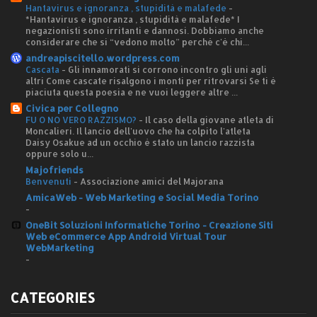
Hantavirus e ignoranza , stupidità e malafede
-
*Hantavirus e ignoranza , stupidità e malafede* I
negazionisti sono irritanti e dannosi. Dobbiamo anche
considerare che si “vedono molto” perché c'è chi...
andreapiscitello.wordpress.com
Cascata
-
Gli innamorati si corrono incontro gli uni agli
altri Come cascate risalgono i monti per ritrovarsi Se ti è
piaciuta questa poesia e ne vuoi leggere altre ...
Civica per Collegno
FU O NO VERO RAZZISMO?
-
Il caso della giovane atleta di
Moncalieri. Il lancio dell'uovo che ha colpito l'atleta
Daisy Osakue ad un occhio è stato un lancio razzista
oppure solo u...
Majofriends
Benvenuti
-
Associazione amici del Majorana
AmicaWeb - Web Marketing e Social Media Torino
-
OneBit Soluzioni Informatiche Torino - Creazione Siti
Web eCommerce App Android Virtual Tour
WebMarketing
-
CATEGORIES