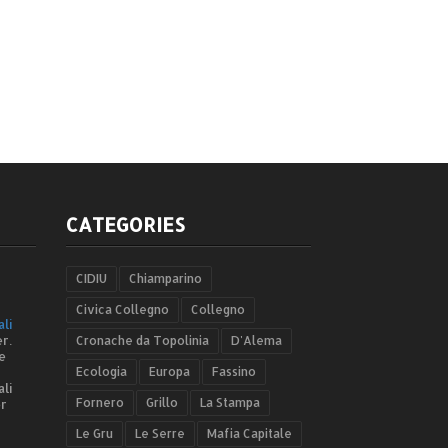
CATEGORIES
CIDIU
Chiamparino
Civica Collegno
Collegno
ali
r.
Cronache da Topolinia
D'Alema
e
Ecologia
Europa
Fassino
ali
Fornero
Grillo
La Stampa
er
Le Gru
Le Serre
Mafia Capitale