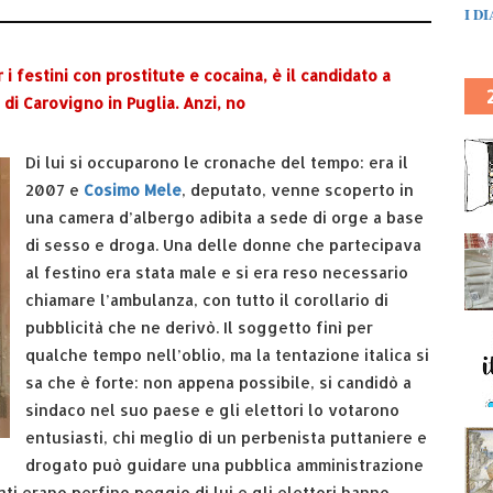
I D
 festini con prostitute e cocaina, è il candidato a
di Carovigno in Puglia. Anzi, no
Di lui si occuparono le cronache del tempo: era il
2007 e
Cosimo Mele
, deputato, venne scoperto in
una camera d’albergo adibita a sede di orge a base
di sesso e droga. Una delle donne che partecipava
al festino era stata male e si era reso necessario
chiamare l’ambulanza, con tutto il corollario di
pubblicità che ne derivò. Il soggetto finì per
qualche tempo nell’oblio, ma la tentazione italica si
sa che è forte: non appena possibile, si candidò a
sindaco nel suo paese e gli elettori lo votarono
entusiasti, chi meglio di un perbenista puttaniere e
drogato può guidare una pubblica amministrazione
dati erano perfino peggio di lui e gli elettori hanno