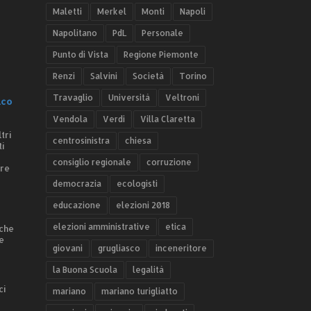
Maletti
Merkel
Monti
Napoli
Napolitano
PdL
Personale
Punto di Vista
Regione Piemonte
Renzi
Salvini
Società
Torino
Travaglio
Università
Veltroni
.co
Vendola
Verdi
Villa Claretta
tri
centrosinistra
chiesa
ti
consiglio regionale
corruzione
ere
democrazia
ecologisti
educazione
elezioni 2018
elezioni amministrative
etica
 che
e
giovani
grugliasco
inceneritore
la Buona Scuola
legalità
ci
mariano
mariano turigliatto