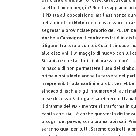
scelto il meno peggio? Non lo sappiamo, ma 
Il
PD
sta all’opposizione, ma l’astinenza dura
nella giunta di
Mele
con un assessore, grazie
segretario provinciale proprio del PD. Un bel
Anche a
Carovigno
il centrodestra è in disf
litigare, fra loro e con lui. Così il sindaco
alle elezioni il 31 maggio di nuovo con lui c
Si capisce che la storia imbarazza un po’ il 
minaccia di non permettere l’uso del simbol
prima o poi a
Mele
anche la tessera del par
irreprensibili, adamantini e probi, verrebbe 
sindaco di Ischia e gli innumerevoli altri ma
base di sesso & droga e sarebbero diffamat
Il dramma del PD – mentre si trasforma in
capito che sia – è anche questo: la distanza f
bisogni del paese, sono oramai abissali. Pri
saranno guai per tutti. Saremo costretti a 