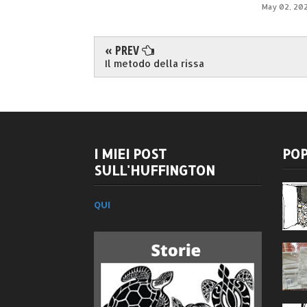
May 02, 20
« PREV
Il metodo della rissa
I MIEI POST
POP
SULL'HUFFINGTON
QUI