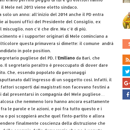
il Mele nel 2013 viene eletto sindaco.
 solo un anno: all’inizio del 2014 anche il PD entra
 ai buoni uffici del Presidente del Consiglio, ex
 miscuglio, non c’è che dire. Ma c’è di più.
acimento e i supporter originari di Mele cominciano a
 multicolore questa primavera si dimette: il comune andrà
andidato in pole position.
segretario pugliese del PD, l’
Emiliano
da Bari, che
o. Il segretario peraltro è preoccupato di dover dare
tito. Che, essendo popolato da personaggi
sputtanato dall’ingresso di un soggetto così. Infatti, il
lfattori scoperti dai magistrati non facevano festini a
i dal presentarsi in compagnia del Mele pugliese…
 qualcosa che nemmeno loro hanno ancora esattamente
ra le parole e le azioni, e poi fra tutto questo e i
ma o poi scoppierà anche quel finto-partito e allora
prendere finalmente coscienza della distruzione che