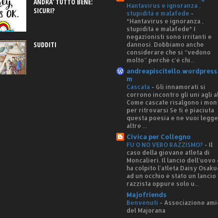
ANDRA' TUTTO BENE:
Hantavirus e ignoranza ,
SICURI?
stupidità e malafede
-
*Hantavirus e ignoranza ,
stupidità e malafede* I
negazionisti sono irritanti e
SUDDITI
dannosi. Dobbiamo anche
considerare che si “vedono
molto” perché c'è chi...
andreapiscitello.wordpress
m
Cascata
-
Gli innamorati si
corrono incontro gli uni agli al
Come cascate risalgono i mon
per ritrovarsi Se ti è piaciuta
questa poesia e ne vuoi legg
altre ...
Civica per Collegno
FU O NO VERO RAZZISMO?
-
Il
caso della giovane atleta di
Moncalieri. Il lancio dell'uovo
ha colpito l'atleta Daisy Osaku
ad un occhio è stato un lancio
razzista oppure solo u...
Majofriends
Benvenuti
-
Associazione ami
del Majorana