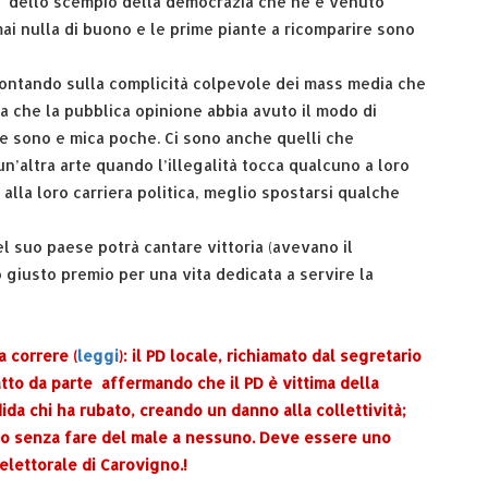
 e dello scempio della democrazia che ne è venuto
mai nulla di buono e le prime piante a ricomparire sono
 contando sulla complicità colpevole dei mass media che
a che la pubblica opinione abbia avuto il modo di
e sono e mica poche. Ci sono anche quelli che
un’altra arte quando l’illegalità tocca qualcuno a loro
lla loro carriera politica, meglio spostarsi qualche
el suo paese potrà cantare vittoria (avevano il
o giusto premio per una vita dedicata a servire la
a correre (
leggi
): il PD locale, richiamato dal segretario
fatto da parte affermando che il PD è vittima della
da chi ha rubato, creando un danno alla collettività;
cato senza fare del male a nessuno. Deve essere uno
elettorale di Carovigno.!