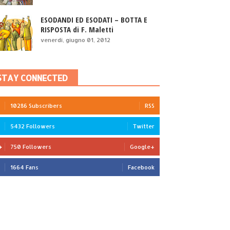
ESODANDI ED ESODATI – BOTTA E
RISPOSTA di F. Maletti
venerdì, giugno 01, 2012
STAY CONNECTED
10286 Subscribers
RSS
5432 Followers
Twitter
750 Followers
Google+
1664 Fans
Facebook