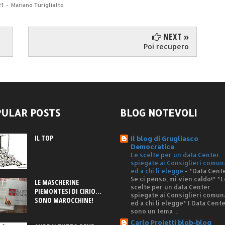
21
-
Mariano Turigliatto
NEXT »
Poi recupero
ULAR POSTS
BLOG NOTEVOLI
IL TOP
Il blog di Grugliasco
Democratica
Le scelte per un data Center
spiegate ai Consiglieri comun
ed a chi li elegge
-
*Data Cente
Se ci penso, mi vien caldo!* *L
LE MASCHERINE
scelte per un data Center
PIEMONTESI DI CIRIO...
spiegate ai Consiglieri comun
SONO MAROCCHINE!
ed a chi li elegge* I Data Cent
sono un tema ...
Carlo Proietti blob-blog