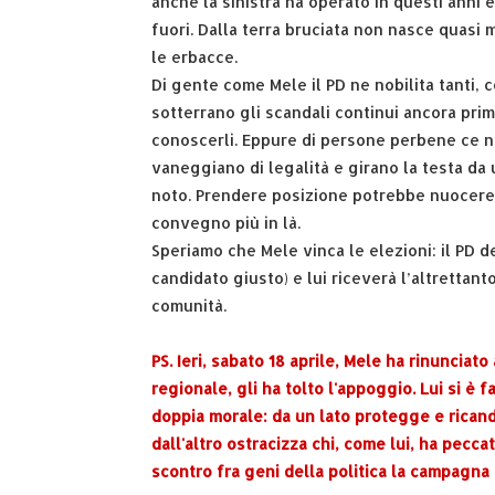
anche la sinistra ha operato in questi anni
fuori. Dalla terra bruciata non nasce quasi 
le erbacce.
Di gente come Mele il PD ne nobilita tanti,
sotterrano gli scandali continui ancora prim
conoscerli. Eppure di persone perbene ce n
vaneggiano di legalità e girano la testa da 
noto. Prendere posizione potrebbe nuocere a
convegno più in là.
Speriamo che Mele vinca le elezioni: il PD d
candidato giusto) e lui riceverà l’altrettant
comunità.
PS. Ieri, sabato 18 aprile, Mele ha rinunciato 
regionale, gli ha tolto l'appoggio. Lui si è 
doppia morale: da un lato protegge e ricandi
dall'altro ostracizza chi, come lui, ha pec
scontro fra geni della politica la campagna 