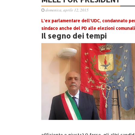
domenica, aprile 12, 2015
L’ex parlamentare dell’UDC, condannato per i
sindaco anche del PD alle elezioni comunali 
Il segno dei tempi
efficiente e giusta? O forse, gli altri candi