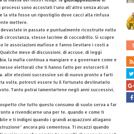
 e i processi sono accostati l‘uno all’altro senza alcun
la vita fosse un ripostiglio dove cacci alla rinfusa
ente mettere.
devastate in passato e puntualmente ricostruite nello
i circostanza, stesse lacrime di coccodrillo. Si scopre
o le associazioni mafiose e fanno lievitare i costi a
i? Qualche mese di discussioni, di accuse, di leggi
a. la mafia continua a mangiare e a governare come e
messe elettorali che ti hanno fatto per estorcerti il
 alle elezioni successive sei di nuovo pronto a farti
ta volta, potresti essere tu il fortunato destinatario
l voto. Tanto potrai lamentartene negli anni successivi,
l sospetto che tutto questo consumo di suolo serva a far
 pronto a rivendicarne una per te, quando e come ti
ibile e ti indigni quando i grandi acquazzoni allagano
ostruzione” ancora più cementosa. Ti incazzi quando