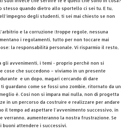
atti suoi invece che servire te e quelli che sono in cosa?
tesso quando dietro allo sportello ci sei tu. E tu,
dell’impegno degli studenti, ti sei mai chiesto se non
’arbitrio e la corruzione (troppe regole, nessuna
mentano i regolamenti, tutto per non toccare mai
se: la responsabilità personale. Vi risparmio il resto,
 gli avvenimenti, i temi - proprio perché non si
le cose che succedono – viviamo in un presente
n durante e un dopo, magari cercando di dare
, ti guardano come se fossi uno zombie, ritornato da un
eglio è. Così non si impara mai nulla, non di progetta
nze in un percorso da costruire e realizzare per andare
amo il tempo ad aspettare l’avvenimento successivo, in
e verranno, aumenteranno la nostra frustrazione. Se
buoni attendere i successivi.