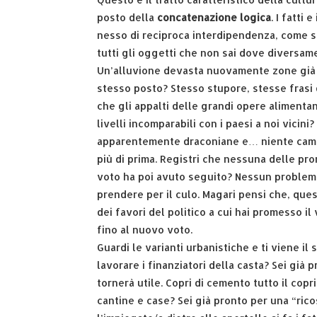
posto della
concatenazione logica
. I fatti
nesso di reciproca interdipendenza, come se 
tutti gli oggetti che non sai dove diversam
Un’alluvione devasta nuovamente zone già 
stesso posto? Stesso stupore, stesse frasi d
che gli appalti delle grandi opere alimentan
livelli incomparabili con i paesi a noi vicin
apparentemente draconiane e… niente cambi
più di prima. Registri che nessuna delle pro
voto ha poi avuto seguito? Nessun problema,
prendere per il culo. Magari pensi che, ques
dei favori del politico a cui hai promesso i
fino al nuovo voto.
Guardi le varianti urbanistiche e ti viene i
lavorare i finanziatori della casta? Sei già
tornerà utile. Copri di cemento tutto il copr
cantine e case? Sei già pronto per una “ric