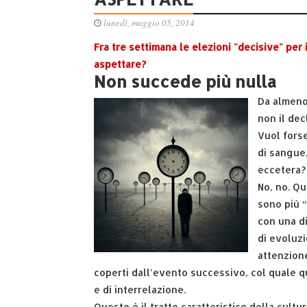
lunedì, maggio 05, 2014
Fra tre settimana le elezioni "decisive" per
aspettare?
Non succede più nulla
Da almeno
non il dec
Vuol forse
di sangue,
eccetera?
No, no. Q
sono più “
con una d
di evoluzi
attenzione
coperti dall’evento successivo, col quale q
e di interrelazione.
Questo è il tratto caratteristico della cultu