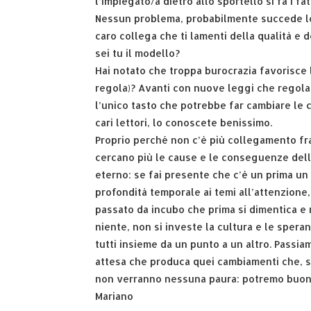
l’impiegato/a dietro allo sportello si fa i f
Nessun problema, probabilmente succede lo s
caro collega che ti lamenti della qualità e 
sei tu il modello?
Hai notato che troppa burocrazia favorisce l
regola)? Avanti con nuove leggi che regola
l’unico tasto che potrebbe far cambiare le co
cari lettori, lo conoscete benissimo.
Proprio perché non c’è più collegamento fra
cercano più le cause e le conseguenze del
eterno: se fai presente che c’è un prima u
profondità temporale ai temi all’attenzione
passato da incubo che prima si dimentica e m
niente, non si investe la cultura e le spera
tutti insieme da un punto a un altro. Passi
attesa che produca quei cambiamenti che, s
non verranno nessuna paura: potremo buoni 
Mariano