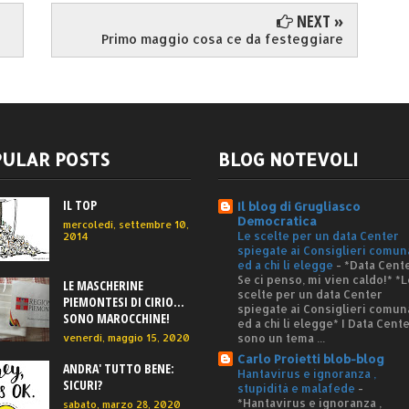
NEXT »
Primo maggio cosa ce da festeggiare
ULAR POSTS
BLOG NOTEVOLI
IL TOP
Il blog di Grugliasco
Democratica
mercoledì, settembre 10,
Le scelte per un data Center
2014
spiegate ai Consiglieri comun
ed a chi li elegge
-
*Data Cente
Se ci penso, mi vien caldo!* *L
LE MASCHERINE
scelte per un data Center
PIEMONTESI DI CIRIO...
spiegate ai Consiglieri comun
SONO MAROCCHINE!
ed a chi li elegge* I Data Cent
sono un tema ...
venerdì, maggio 15, 2020
Carlo Proietti blob-blog
ANDRA' TUTTO BENE:
Hantavirus e ignoranza ,
SICURI?
stupidità e malafede
-
*Hantavirus e ignoranza ,
sabato, marzo 28, 2020