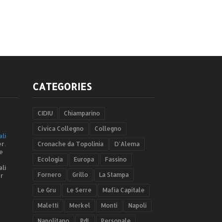
CATEGORIES
CIDIU
Chiamparino
Civica Collegno
Collegno
ali
r.
Cronache da Topolinia
D'Alema
e
Ecologia
Europa
Fassino
ali
Fornero
Grillo
La Stampa
er
Le Gru
Le Serre
Mafia Capitale
Maletti
Merkel
Monti
Napoli
Napolitano
PdL
Personale