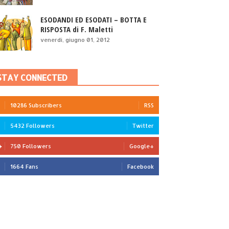
ESODANDI ED ESODATI – BOTTA E
RISPOSTA di F. Maletti
venerdì, giugno 01, 2012
STAY CONNECTED
10286 Subscribers
RSS
5432 Followers
Twitter
750 Followers
Google+
1664 Fans
Facebook