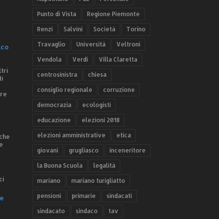
Punto di Vista
Regione Piemonte
Renzi
Salvini
Società
Torino
Travaglio
Università
Veltroni
.co
Vendola
Verdi
Villa Claretta
tri
centrosinistra
chiesa
ti
consiglio regionale
corruzione
ere
democrazia
ecologisti
educazione
elezioni 2018
elezioni amministrative
etica
 che
e
giovani
grugliasco
inceneritore
la Buona Scuola
legalità
ci
mariano
mariano turigliatto
pensioni
primarie
sindacati
e
sindacato
sindaco
tav