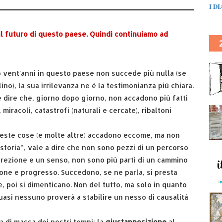
I D
 il futuro di questo paese. Quindi continuiamo ad
 vent'anni in questo paese non succede più nulla (se
lino), la sua irrilevanza ne è la testimonianza più chiara.
 dire che, giorno dopo giorno, non accadono più fatti
 miracoli, catastrofi (naturali e cercate), ribaltoni
ueste cose (e molte altre) accadono eccome, ma non
storia”, vale a dire che non sono pezzi di un percorso
irezione e un senso, non sono più parti di un cammino
one e progresso. Succedono, se ne parla, si presta
, poi si dimenticano. Non del tutto, ma solo in quanto
uasi nessuno proverà a stabilire un nesso di causalità
ra di massa dei nostri tempi: la
giustapposizione
al