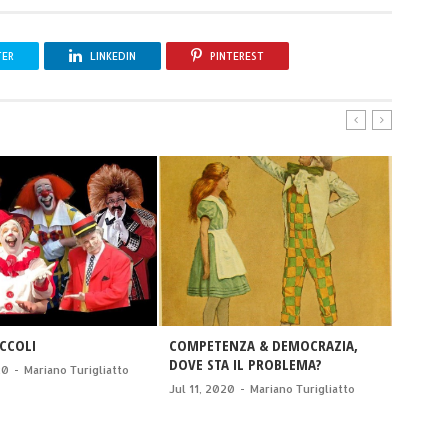
TER
LINKEDIN
PINTEREST
ICCOLI
COMPETENZA & DEMOCRAZIA,
USCIRN
DOVE STA IL PROBLEMA?
20
-
Mariano Turigliatto
May 03,
Jul 11, 2020
-
Mariano Turigliatto