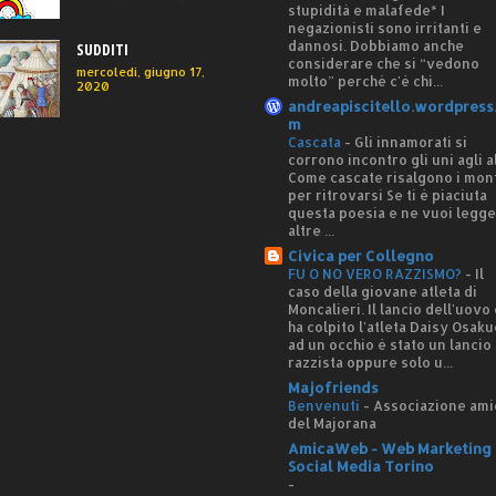
stupidità e malafede* I
negazionisti sono irritanti e
dannosi. Dobbiamo anche
SUDDITI
considerare che si “vedono
mercoledì, giugno 17,
molto” perché c'è chi...
2020
andreapiscitello.wordpress
m
Cascata
-
Gli innamorati si
corrono incontro gli uni agli al
Come cascate risalgono i mon
per ritrovarsi Se ti è piaciuta
questa poesia e ne vuoi legg
altre ...
Civica per Collegno
FU O NO VERO RAZZISMO?
-
Il
caso della giovane atleta di
Moncalieri. Il lancio dell'uovo
ha colpito l'atleta Daisy Osaku
ad un occhio è stato un lancio
razzista oppure solo u...
Majofriends
Benvenuti
-
Associazione ami
del Majorana
AmicaWeb - Web Marketing 
Social Media Torino
-