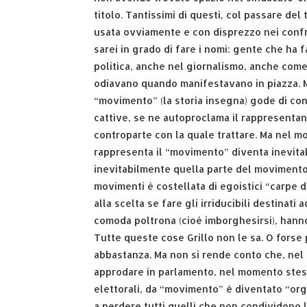
titolo. Tantissimi di questi, col passare del
usata ovviamente e con disprezzo nei confront
sarei in grado di fare i nomi: gente che ha 
politica, anche nel giornalismo, anche come
odiavano quando manifestavano in piazza. Ma
“movimento” (la storia insegna) gode di co
cattive, se ne autoproclama il rappresenta
controparte con la quale trattare. Ma nel mo
rappresenta il “movimento” diventa inevita
inevitabilmente quella parte del movimento
movimenti è costellata di egoistici “carpe di
alla scelta se fare gli irriducibili destinati
comoda poltrona (cioè imborghesirsi), hann
Tutte queste cose Grillo non le sa. O forse
abbastanza. Ma non si rende conto che, nel
approdare in parlamento, nel momento stess
elettorali, da “movimento” è diventato “org
a perdere tutti quelli che non condividono 