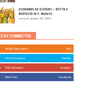
ESODANDI ED ESODATI – BOTTA E
RISPOSTA di F. Maletti
venerdì, giugno 01, 2012
STAY CONNECTED
10286 Subscribers
RSS
5432 Followers
Twitter
750 Followers
Google+
1664 Fans
Facebook