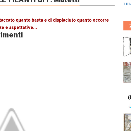
I D
staccato quanto basta e di dispiaciuto quanto occorre
ze e aspettative…
vimenti