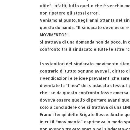
utile”. Infatti, tutto quello che è vecchio m
non ripetere gli stessi errori.
Veniamo al punto. Negli anni ottanta nel si
questa domanda: “Il sindacato deve esser
MOVIMENTO?”.
Si trattava di una domanda non da poco, in 
confronto tra il sindacato e tutte le altre “c
I sostenitori del sindacato-movimento rite
contrario di tutto: ognuno aveva il diritto di
rivendicazioni e le idee prevalenti che sa
diventate la “linea” del sindacato stesso. I 
che “se da questo confronto fosse emersa 
doveva essere quello di portare avanti que
solo a concludere che si trattava di una LIN
Erano i tempi delle Brigate Rosse. Anche q
in cui il “movimento” esprimeva in modo spon
non avendo trovato spazio nel sindacato-org