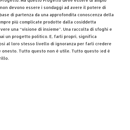
 Progetto. Ma questo Progetto deve essere di ampio
e non devono essere i sondaggi ad avere il potere di
 base di partenza da una approfondita conoscenza della
sempre più complicate prodotte dalla cosiddetta
avere una “visione di insieme”. Una raccolta di sfoghi e
 un progetto politico. E, farli propri, significa
i al loro stesso livello di ignoranza per farli credere
è onesto. Tutto questo non è utile. Tutto questo (ed è
illo.