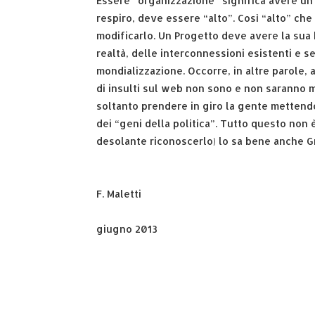
Essere “organizzazione” significa avere un
respiro, deve essere “alto”. Così “alto” ch
modificarlo. Un Progetto deve avere la sua
realtà, delle interconnessioni esistenti e 
mondializzazione. Occorre, in altre parole, 
di insulti sul web non sono e non saranno mai
soltanto prendere in giro la gente mettendos
dei “geni della politica”. Tutto questo non 
desolante riconoscerlo) lo sa bene anche Gr
F. Maletti
giugno 2013