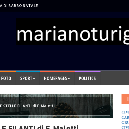
A DI BABBO NATALE
FOTO
SPORT
HOMEPAGES
POLITICS
 STELLE FILANTI di F. Maletti
CIV
CAR
GRU
 FILANTI di F. Maletti
CIV