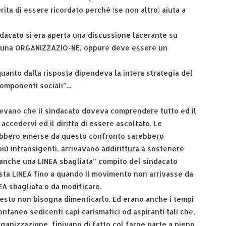
erita di essere ricordato perché (se non altro) aiuta a
ndacato si era aperta una discussione lacerante su
e una ORGANIZZAZIO-NE, oppure deve essere un
quanto dalla risposta dipendeva la intera strategia del
omponenti sociali”...
nevano che il sindacato doveva comprendere tutto ed il
 accedervi ed il diritto di essere ascoltato. Le
rebbero emerse da questo confronto sarebbero
più intransigenti, arrivavano addirittura a sostenere
anche una LINEA sbagliata” compito del sindacato
sta LINEA fino a quando il movimento non arrivasse da
EA sbagliata o da modificare.
uesto non bisogna dimenticarlo. Ed erano anche i tempi
taneo sedicenti capi carismatici od aspiranti tali che,
anizzazione, finivano di fatto col farne parte a pieno