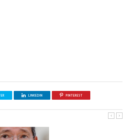
TER
LINKEDIN
PINTEREST