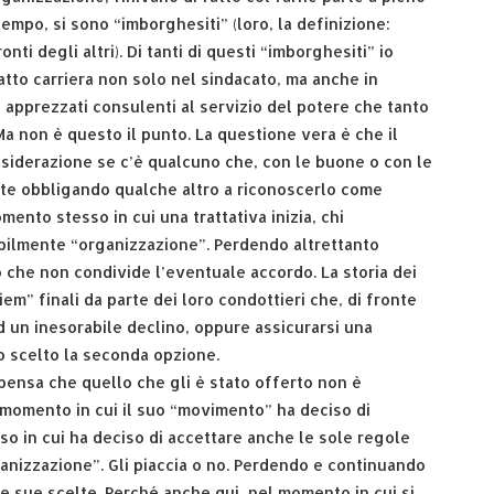
 tempo, si sono “imborghesiti” (loro, la definizione:
i degli altri). Di tanti di questi “imborghesiti” io
fatto carriera non solo nel sindacato, ma anche in
 apprezzati consulenti al servizio del potere che tanto
 non è questo il punto. La questione vera è che il
nsiderazione se c’è qualcuno che, con le buone o con le
nte obbligando qualche altro a riconoscerlo come
mento stesso in cui una trattativa inizia, chi
bilmente “organizzazione”. Perdendo altrettanto
 che non condivide l’eventuale accordo. La storia dei
em” finali da parte dei loro condottieri che, di fronte
 ad un inesorabile declino, oppure assicurarsi una
o scelto la seconda opzione.
 pensa che quello che gli è stato offerto non è
 momento in cui il suo “movimento” ha deciso di
o in cui ha deciso di accettare anche le sole regole
anizzazione”. Gli piaccia o no. Perdendo e continuando
le sue scelte. Perché anche qui, nel momento in cui si