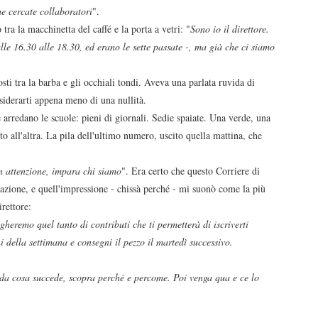
he cercate collaboratori
".
o tra la macchinetta del caffé e la porta a vetri: "
Sono io il direttore.
lle 16.30 alle 18.30, ed erano le sette passate -, ma già che ci siamo
sti tra la barba e gli occhiali tondi. Aveva una parlata ruvida di
nsiderarti appena meno di una nullità.
 arredano le scuole: pieni di giornali. Sedie spaiate. Una verde, una
to all'altra. La pila dell'ultimo numero, uscito quella mattina, che
n attenzione, impara chi siamo
". Era certo che questo Corriere di
dazione, e quell'impressione - chissà perché - mi suonò come la più
rettore:
agheremo quel tanto di contributi che ti permetterà di iscriverti
ini della settimana e consegni il pezzo il martedì successivo.
veda cosa succede, scopra perché e percome. Poi venga qua e ce lo