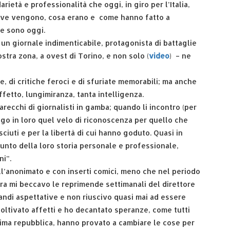
ietà e professionalità che oggi, in giro per l’Italia,
dove vengono, cosa erano e come hanno fatto a
he sono oggi.
 un giornale indimenticabile, protagonista di battaglie
stra zona, a ovest di Torino, e non solo (
video
) – ne
ine, di critiche feroci e di sfuriate memorabili; ma anche
ffetto, lungimiranza, tanta intelligenza.
recchi di giornalisti in gamba; quando li incontro (per
lgo in loro quel velo di riconoscenza per quello che
ciuti e per la libertà di cui hanno goduto. Quasi in
 punto della loro storia personale e professionale,
ni”.
ll’anonimato e con inserti comici, meno che nel periodo
ora mi beccavo le reprimende settimanali del direttore
randi aspettative e non riuscivo quasi mai ad essere
 coltivato affetti e ho decantato speranze, come tutti
 prima repubblica, hanno provato a cambiare le cose per