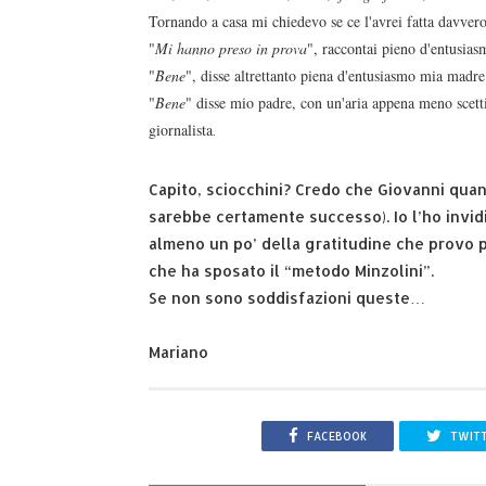
Tornando a casa mi chiedevo se ce l'avrei fatta davver
"
Mi hanno preso in prova
", raccontai pieno d'entusiasm
"
Bene
", disse altrettanto piena d'entusiasmo mia madr
"
Bene
" disse mio padre, con un'aria appena meno scetti
giornalista
.
Capito, sciocchini? Credo che Giovanni quand
sarebbe certamente successo). Io l’ho invid
almeno un po’ della gratitudine che provo pe
che ha sposato il “metodo Minzolini”.
Se non sono soddisfazioni queste…
Mariano
FACEBOOK
TWIT