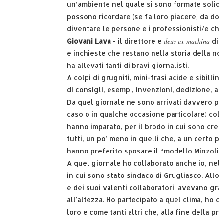
un’ambiente nel quale si sono formate solidar
possono ricordare (se fa loro piacere) da 
diventare le persone e i professionisti/e c
deus ex-machina
Giovani Lava
- il direttore e
di
e inchieste che restano nella storia della no
ha allevati tanti di bravi giornalisti.
A colpi di grugniti, mini-frasi acide e sibill
di consigli, esempi, invenzioni, dedizione, a
Da quel giornale ne sono arrivati davvero pa
caso o in qualche occasione particolare) co
hanno imparato, per il brodo in cui sono cres
tutti, un po’ meno in quelli che, a un certo
hanno preferito sposare il “modello Minzoli
A quel giornale ho collaborato anche io, ne
in cui sono stato sindaco di Grugliasco. All
e dei suoi valenti collaboratori, avevano g
all'altezza. Ho partecipato a quel clima, ho
loro e come tanti altri che, alla fine della