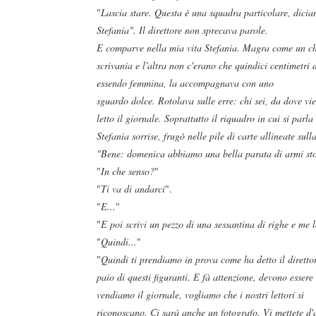
"
Lascia stare. Questa è una squadra particolare, diciam
Stefania". Il direttore non sprecava parole.
E comparve nella mia vita Stefania. Magra come un chi
scrivania e l'altra non c'erano che quindici centimetri 
essendo femmina, la accompagnava con uno
sguardo dolce. Rotolava sulle erre: chi sei, da dove vi
letto il giornale. Soprattutto il riquadro in cui si parl
Stefania sorrise, frugò nelle pile di carte allineate sull
"Bene: domenica abbiamo una bella parata di armi stor
"
In che senso?
"
"
Ti va di andarci
".
"
E...
"
"
E poi scrivi un pezzo di una sessantina di righe e me l
"
Quindi...
"
"
Quindi ti prendiamo in prova come ha detto il dirett
paio di questi figuranti. E fà attenzione, devono essere 
vendiamo il giornale, vogliamo che i nostri lettori si
riconoscano. Ci sarà anche un fotografo. Vi mettete d'ac