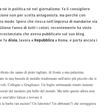
 né in politica né nel giornalismo: fa il consigliere
izione non per scelta antagonista, ma perché con
tro modo. Spero che riesca nell'impresa di mandarne via
Gliene fanno di tutti i colori, recentemente ha vinto
ircostanziata che aveva pubblicato sul suo blog.
e fa
Aloia,
lavora a
Repubblica
a Roma, e porta ancora i
oltrata che sanno di prato tagliato, di fronte a una palazzina
to in una bussola di metallo trasformato nell'atrio più piccolo che si
ivoli, Collegno e Grugliasco. Un foglio settimanale tenuto insieme
morati del mestiere più bello del mondo. Ma tutto questo allora non
 senz'altro faticai a trovare il
on la barba (un usciere? Un fattorino? Un abbonato?) che sorseggiava