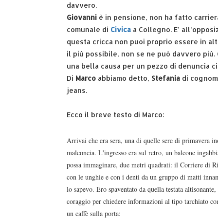
davvero.
Giovanni
è in pensione, non ha fatto carriera
comunale di
Civica
a Collegno. E’ all’oppos
questa cricca non puoi proprio essere in al
il più possibile, non se ne può davvero più. 
una bella causa per un pezzo di denuncia c
Di
Marco
abbiamo detto,
Stefania
di cognom
jeans.
Ecco il breve testo di Marco:
Arrivai che era sera, una di quelle sere di primavera in
malconcia. L'ingresso era sul retro, un balcone ingabbia
possa immaginare, due metri quadrati: il Corriere di R
con le unghie e con i denti da un gruppo di matti inna
lo sapevo. Ero spaventato da quella testata altisonante, e
coraggio per chiedere informazioni al tipo tarchiato c
un caffè sulla porta: