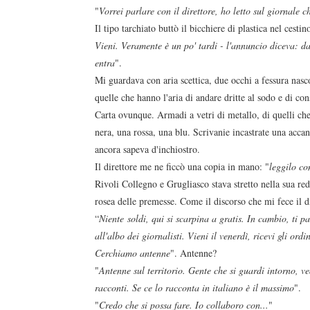
"
Vorrei parlare con il direttore, ho letto sul giornale c
Il tipo tarchiato buttò il bicchiere di plastica nel cestin
Vieni. Veramente è un po' tardi - l'annuncio diceva: da
entra
".
Mi guardava con aria scettica, due occhi a fessura nasco
quelle che hanno l'aria di andare dritte al sodo e di co
Carta ovunque. Armadi a vetri di metallo, di quelli che
nera, una rossa, una blu. Scrivanie incastrate una accan
ancora sapeva d'inchiostro.
Il direttore me ne ficcò una copia in mano: "
leggilo co
Rivoli Collegno e Grugliasco stava stretto nella sua re
rosea delle premesse. Come il discorso che mi fece il di
“
Niente soldi, qui si scarpina a gratis. In cambio, ti p
all'albo dei giornalisti. Vieni il venerdì, ricevi gli ord
Cerchiamo antenne
". Antenne?
"
Antenne sul territorio. Gente che si guardi intorno, 
racconti. Se ce lo racconta in italiano è il massimo
".
"
Credo che si possa fare. Io collaboro con...
"