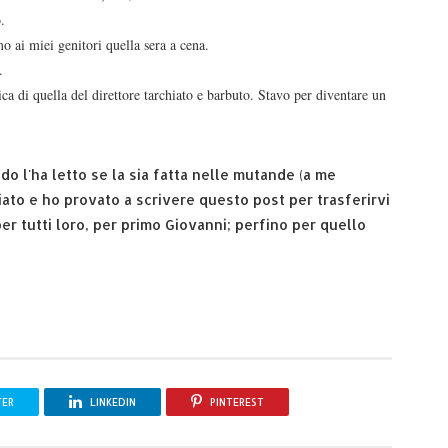
o.
o ai miei genitori quella sera a cena.
e.
ca di quella del direttore tarchiato e barbuto. Stavo per diventare un
o l'ha letto se la sia fatta nelle mutande (a me
iato e ho provato a scrivere questo post per trasferirvi
r tutti loro, per primo Giovanni; perfino per quello
TER
LINKEDIN
PINTEREST