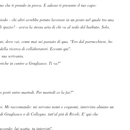
o che ti prendo in prova. E adesso ti presento il tuo capo:
odo - chi altri avrebbe potuto lavorare in un posto nel quale tra una
di spazio? - aveva la stessa aria di chi va al sodo del barbuto. Solo,
eni, dove vai, come mai sei passato di qua. "Ero dal parrucchiere, ho
a della ricerca di collaboratori. Eccomi qui".
a sua scrivania.
iche in centro a Grugliasco. Ti va?
"
o porti entro martedì. Per martedì ce la fai?
"
ore. Mi raccomando: mi servono nomi e cognomi, intervista almeno un
di Grugliasco o di Collegno, tutt'al più di Rivoli. E' qui che
cordo: lui scatta, tu intervisti
".