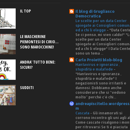
IL TOP
Il blog di Grugliasco
Democratica
Le scelte per un data Center
spiegate ai Consiglieri comun
ed a chi li elegge
-
*Data Cente
Se ci penso, mi vien caldo!* *L
LE MASCHERINE
scelte per un data Center
PIEMONTESI DI CIRIO...
spiegate ai Consiglieri comun
SONO MAROCCHINE!
ed a chi li elegge* I Data Cent
sono un tema ...
Carlo Proietti blob-blog
ANDRA' TUTTO BENE:
Hantavirus e ignoranza ,
SICURI?
stupidità e malafede
-
*Hantavirus e ignoranza ,
stupidità e malafede* I
negazionisti sono irritanti e
SUDDITI
dannosi. Dobbiamo anche
considerare che si “vedono
molto” perché c'è chi...
andreapiscitello.wordpress
m
Cascata
-
Gli innamorati si
corrono incontro gli uni agli al
Come cascate risalgono i mon
per ritrovarsi Se ti è piaciuta