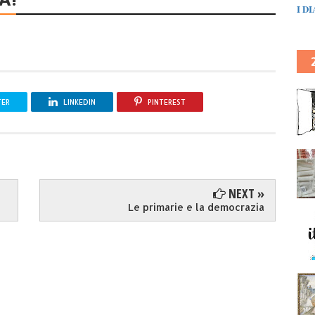
I D
TER
LINKEDIN
PINTEREST
NEXT »
Le primarie e la democrazia