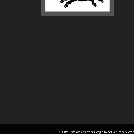
COPYRIGHT ©
2026 Mariano Turigliatto il Blog
This site uses cookies from Google to deliver its servic