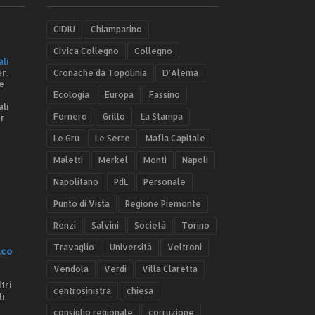
CIDIU
Chiamparino
Civica Collegno
Collegno
ali
r.
Cronache da Topolinia
D'Alema
e
Ecologia
Europa
Fassino
ali
Fornero
Grillo
La Stampa
er
Le Gru
Le Serre
Mafia Capitale
Maletti
Merkel
Monti
Napoli
Napolitano
PdL
Personale
Punto di Vista
Regione Piemonte
Renzi
Salvini
Società
Torino
Travaglio
Università
Veltroni
.co
Vendola
Verdi
Villa Claretta
tri
centrosinistra
chiesa
ti
consiglio regionale
corruzione