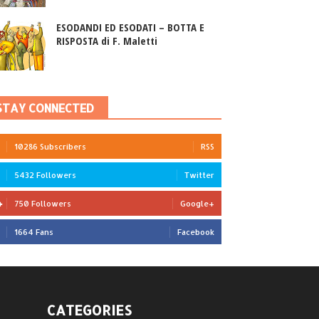
ESODANDI ED ESODATI – BOTTA E
RISPOSTA di F. Maletti
STAY CONNECTED
10286 Subscribers
RSS
5432 Followers
Twitter
750 Followers
Google+
1664 Fans
Facebook
CATEGORIES