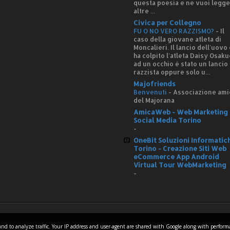
questa poesia e ne vuoi legg
altre ...
Civica per Collegno
FU O NO VERO RAZZISMO?
-
Il
caso della giovane atleta di
Moncalieri. Il lancio dell'uovo
ha colpito l'atleta Daisy Osaku
ad un occhio è stato un lancio
razzista oppure solo u...
Majofriends
Benvenuti
-
Associazione ami
del Majorana
AmicaWeb - Web Marketing 
Social Media Torino
-
OneBit Soluzioni Informatic
Torino - Creazione Siti Web
eCommerce App Android
Virtual Tour WebMarketing
-
Home
es and to analyze traffic. Your IP address and user-agent are shared with Google along with perfor