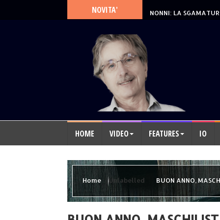
IVAN E AMBRA, I GEME
NOVITA'
NONNI: LA SGAMATUR
HOME
VIDEO
FEATURES
IO
Home
Unlabelled
BUON ANNO, MASCH
BUON ANNO, MASCHILIST