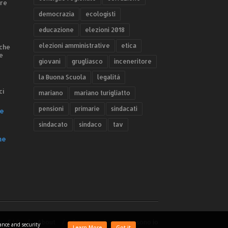
ere
democrazia
ecologisti
educazione
elezioni 2018
elezioni amministrative
etica
 che
e
giovani
grugliasco
inceneritore
la Buona Scuola
legalità
ci
mariano
mariano turigliatto
pensioni
primarie
sindacati
e
sindacato
sindaco
tav
he
FAQ
About
Contact
Questo sono io
mance and security
Learn More
Got it