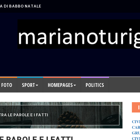
A DI BABBO NATALE
FOTO
SPORT
HOMEPAGES
POLITICS
RA LE PAROLE E I FATTI
CIV
CAR
GRU
 PAROLE E I FATTI
CIV