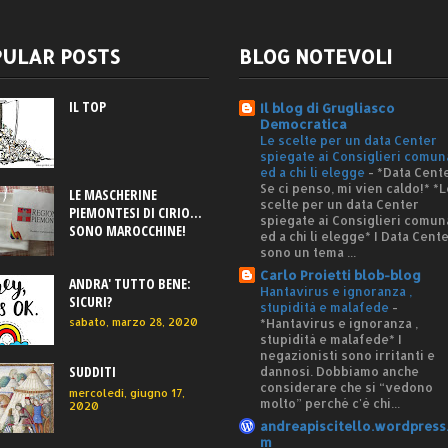
ULAR POSTS
BLOG NOTEVOLI
IL TOP
Il blog di Grugliasco
Democratica
Le scelte per un data Center
spiegate ai Consiglieri comun
ed a chi li elegge
-
*Data Cente
Se ci penso, mi vien caldo!* *L
LE MASCHERINE
scelte per un data Center
PIEMONTESI DI CIRIO...
spiegate ai Consiglieri comun
SONO MAROCCHINE!
ed a chi li elegge* I Data Cent
sono un tema ...
Carlo Proietti blob-blog
ANDRA' TUTTO BENE:
Hantavirus e ignoranza ,
SICURI?
stupidità e malafede
-
*Hantavirus e ignoranza ,
sabato, marzo 28, 2020
stupidità e malafede* I
negazionisti sono irritanti e
SUDDITI
dannosi. Dobbiamo anche
considerare che si “vedono
mercoledì, giugno 17,
molto” perché c'è chi...
2020
andreapiscitello.wordpress
m