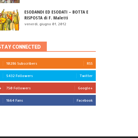
ESODANDI ED ESODATI – BOTTA E
RISPOSTA di F. Maletti
venerdì, giugno 01, 2012
STAY CONNECTED
10286 Subscribers
RSS
5432 Followers
Twitter
750 Followers
Google+
1664 Fans
Facebook