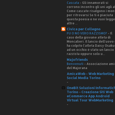
Cascata
-
Gli innamorati si
corrono incontro gli uni agli al
Come cascate risalgono i mon
per ritrovarsi Se ti è piaciuta
questa poesia e ne vuoi legg
altre ...
Civica per Collegno
FU O NO VERO RAZZISMO?
-
Il
caso della giovane atleta di
Moncalieri. Il lancio dell'uovo
ha colpito l'atleta Daisy Osaku
ad un occhio è stato un lancio
razzista oppure solo u...
Majofriends
Benvenuti
-
Associazione ami
del Majorana
AmicaWeb - Web Marketing 
Social Media Torino
-
OneBit Soluzioni Informatic
Torino - Creazione Siti Web
eCommerce App Android
Virtual Tour WebMarketing
-