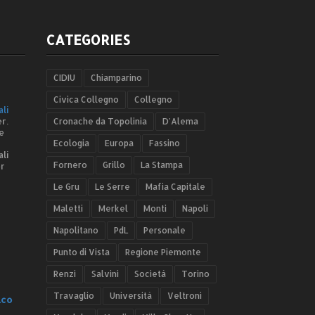
CATEGORIES
CIDIU
Chiamparino
Civica Collegno
Collegno
ali
r.
Cronache da Topolinia
D'Alema
e
Ecologia
Europa
Fassino
ali
Fornero
Grillo
La Stampa
er
Le Gru
Le Serre
Mafia Capitale
Maletti
Merkel
Monti
Napoli
Napolitano
PdL
Personale
Punto di Vista
Regione Piemonte
Renzi
Salvini
Società
Torino
Travaglio
Università
Veltroni
.co