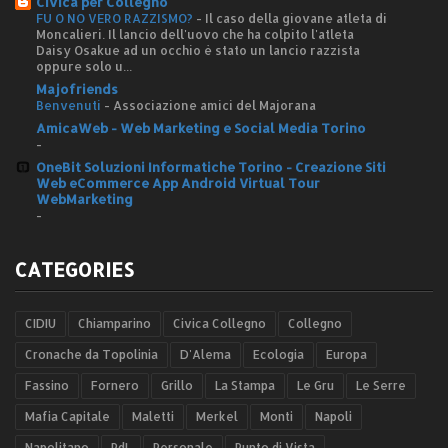
Civica per Collegno
FU O NO VERO RAZZISMO?
-
Il caso della giovane atleta di
Moncalieri. Il lancio dell'uovo che ha colpito l'atleta
Daisy Osakue ad un occhio è stato un lancio razzista
oppure solo u...
Majofriends
Benvenuti
-
Associazione amici del Majorana
AmicaWeb - Web Marketing e Social Media Torino
-
OneBit Soluzioni Informatiche Torino - Creazione Siti
Web eCommerce App Android Virtual Tour
WebMarketing
-
CATEGORIES
CIDIU
Chiamparino
Civica Collegno
Collegno
Cronache da Topolinia
D'Alema
Ecologia
Europa
Fassino
Fornero
Grillo
La Stampa
Le Gru
Le Serre
Mafia Capitale
Maletti
Merkel
Monti
Napoli
Napolitano
PdL
Personale
Punto di Vista