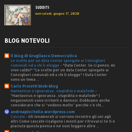
SUDDITI
mercoledì, giugno 17, 2020
BLOG NOTEVOLI
Il blog di Grugliasco Democratica
Le scelte per un data Center spiegate ai Consiglieri
comunali ed a chi li elegge
-
*Data Center. Se ci penso, mi
vien caldo!* *Le scelte per un data Center spiegate ai
Consiglieri comunali ed a chi li elegge* I Data Center
sono un tema ...
Carlo Proietti blob-blog
Hantavirus e ignoranza , stupidità e malafede
-
*Hantavirus e ignoranza , stupidità e malafede* I
negazionisti sono irritanti e dannosi. Dobbiamo anche
considerare che si “vedono molto” perché c'è chi...
andreapiscitello.wordpress.com
Cascata
-
Gli innamorati si corrono incontro gli uni agli
altri Come cascate risalgono i monti per ritrovarsi Se ti è
piaciuta questa poesia e ne vuoi leggere altre ...