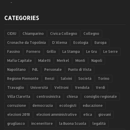
-
CATEGORIES
CIDIU
Chiamparino
Civica Collegno
Collegno
Cronache da Topolinia
D'Alema
Ecologia
Europa
Fassino
Fornero
Grillo
La Stampa
Le Gru
Le Serre
Mafia Capitale
Maletti
Merkel
Monti
Napoli
Napolitano
PdL
Personale
Punto di Vista
Regione Piemonte
Renzi
Salvini
Società
Torino
Travaglio
Università
Veltroni
Vendola
Verdi
Villa Claretta
centrosinistra
chiesa
consiglio regionale
corruzione
democrazia
ecologisti
educazione
elezioni 2018
elezioni amministrative
etica
giovani
grugliasco
inceneritore
la Buona Scuola
legalità