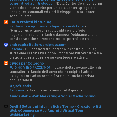
comunali ed a chi li elegge
-
*Data Center. Se ci penso, mi
vien caldo!* *Le scelte per un data Center spiegate ai
Consiglieri comunali ed a chi li elegge* I Data Center
sono un tema ...
Carlo Proietti blob-blog
Hantavirus e ignoranza , stupidità e malafede
-
*Hantavirus e ignoranza , stupidità e malafede* I
negazionisti sono irritanti e dannosi. Dobbiamo anche
considerare che si “vedono molto” perché c'è chi...
andreapiscitello.wordpress.com
Cascata
-
Gli innamorati si corrono incontro gli uni agli
altri Come cascate risalgono i monti per ritrovarsi Se ti è
piaciuta questa poesia e ne vuoi leggere altre ...
Civica per Collegno
FU O NO VERO RAZZISMO?
-
Il caso della giovane atleta di
Moncalieri. Il lancio dell'uovo che ha colpito l'atleta
Daisy Osakue ad un occhio è stato un lancio razzista
oppure solo u...
Majofriends
Benvenuti
-
Associazione amici del Majorana
AmicaWeb - Web Marketing e Social Media Torino
-
OneBit Soluzioni Informatiche Torino - Creazione Siti
Web eCommerce App Android Virtual Tour
WebMarketing