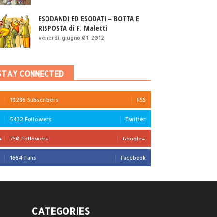
ESODANDI ED ESODATI – BOTTA E
RISPOSTA di F. Maletti
venerdì, giugno 01, 2012
STAY CONNECTED
10286 Subscribers
RSS
5432 Followers
Twitter
750 Followers
Google+
1664 Fans
Facebook
CATEGORIES