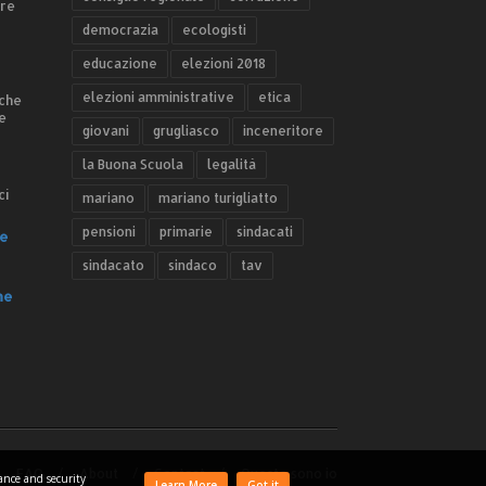
ere
democrazia
ecologisti
educazione
elezioni 2018
elezioni amministrative
etica
 che
e
giovani
grugliasco
inceneritore
la Buona Scuola
legalità
ci
mariano
mariano turigliatto
pensioni
primarie
sindacati
e
sindacato
sindaco
tav
he
FAQ
About
Contact
Questo sono io
mance and security
Learn More
Got it