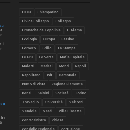
CIDIU
Chiamparino
Civica Collegno
Collegno
ali
r.
Cronache da Topolinia
D'Alema
e
Ecologia
Europa
Fassino
ali
Fornero
Grillo
La Stampa
er
Le Gru
Le Serre
Mafia Capitale
Maletti
Merkel
Monti
Napoli
Napolitano
PdL
Personale
Punto di Vista
Regione Piemonte
Renzi
Salvini
Società
Torino
Travaglio
Università
Veltroni
.co
Vendola
Verdi
Villa Claretta
tri
centrosinistra
chiesa
ti
consiglio regionale
corruzione