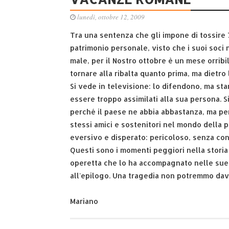
lunedì, ottobre 12, 2009
Tra una sentenza che gli impone di tossire 
patrimonio personale, visto che i suoi soci 
male, per il Nostro ottobre è un mese orrib
tornare alla ribalta quanto prima, ma dietro l
Si vede in televisione: lo difendono, ma st
essere troppo assimilati alla sua persona. S
perché il paese ne abbia abbastanza, ma pe
stessi amici e sostenitori nel mondo della p
eversivo e disperato: pericoloso, senza con
Questi sono i momenti peggiori nella storia 
operetta che lo ha accompagnato nelle sue
all'epilogo. Una tragedia non potremmo da
Mariano