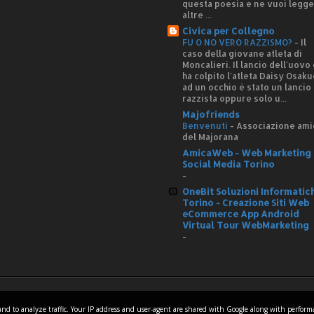
questa poesia e ne vuoi legg
altre ...
Civica per Collegno
FU O NO VERO RAZZISMO?
-
Il
caso della giovane atleta di
Moncalieri. Il lancio dell'uovo
ha colpito l'atleta Daisy Osaku
ad un occhio è stato un lancio
razzista oppure solo u...
Majofriends
Benvenuti
-
Associazione ami
del Majorana
AmicaWeb - Web Marketing 
Social Media Torino
-
OneBit Soluzioni Informatic
Torino - Creazione Siti Web
eCommerce App Android
Virtual Tour WebMarketing
-
Home
es and to analyze traffic. Your IP address and user-agent are shared with Google along with perfor