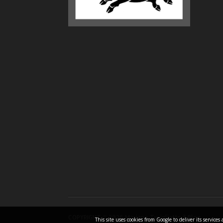
COPYRIGHT ©
2026 Mariano Turigliatto il Blog
This site uses cookies from Google to deliver its servic