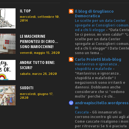
IL TOP
Il blog di Grugliasco
Democratica
mercoledì, settembre 10,
Le scelte per un data Center
2014
spiegate ai Consiglieri comun
ed a chi li elegge
-
*Data Cente
Se ci penso, mi vien caldo!* *L
LE MASCHERINE
scelte per un data Center
PIEMONTESI DI CIRIO...
spiegate ai Consiglieri comun
SONO MAROCCHINE!
ed a chi li elegge* I Data Cent
sono un tema ...
venerdì, maggio 15, 2020
Carlo Proietti blob-blog
ANDRA' TUTTO BENE:
Hantavirus e ignoranza ,
SICURI?
stupidità e malafede
-
*Hantavirus e ignoranza ,
sabato, marzo 28, 2020
stupidità e malafede* I
negazionisti sono irritanti e
dannosi. Dobbiamo anche
SUDDITI
considerare che si “vedono
mercoledì, giugno 17,
molto” perché c'è chi...
2020
andreapiscitello.wordpress
m
Cascata
-
Gli innamorati si
corrono incontro gli uni agli al
Come cascate risalgono i mon
per ritrovarsi Se ti è piaciuta