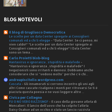
BLOG NOTEVOLI
Il blog di Grugliasco Democratica
Le scelte per un data Center spiegate ai Consiglieri
comunali ed a chi li elegge
-
*Data Center. Se ci penso, mi
vien caldo!* *Le scelte per un data Center spiegate ai
Consiglieri comunali ed a chi li elegge* I Data Center
sono un tema ...
Carlo Proietti blob-blog
Hantavirus e ignoranza , stupidità e malafede
-
*Hantavirus e ignoranza , stupidità e malafede* I
negazionisti sono irritanti e dannosi. Dobbiamo anche
considerare che si “vedono molto” perché c'è chi...
andreapiscitello.wordpress.com
Cascata
-
Gli innamorati si corrono incontro gli uni agli
altri Come cascate risalgono i monti per ritrovarsi Se ti è
piaciuta questa poesia e ne vuoi leggere altre ...
Civica per Collegno
FU O NO VERO RAZZISMO?
-
Il caso della giovane atleta di
Moncalieri. Il lancio dell'uovo che ha colpito l'atleta
Daisy Osakue ad un occhio è stato un lancio razzista