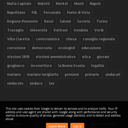
Mafia Capitale
Maletti
Merkel
Monti
Napoli
Napolitano
PdL
Personale
Punto di Vista
Regione Piemonte
Renzi
Salvini
Società
Torino
Travaglio
Università
Veltroni
Vendola
Verdi
Villa Claretta
centrosinistra
chiesa
consiglio regionale
corruzione
democrazia
ecologisti
educazione
elezioni 2018
elezioni amministrative
etica
giovani
grugliasco
inceneritore
la Buona Scuola
legalità
mariano
mariano turigliatto
pensioni
primarie
sindacati
sindacato
sindaco
tav
This site uses cookies from Google to deliver its services and to analyze traffic. Your IP
address and user-agent are shared with Google along with performance and security
COPYRIGHT ©
2026 Mariano Turigliatto il Blog
metrics to ensure quality of service, generate usage statistics, and to detect and address
abuse.
Home
FAQ
About
Contact
Questo sono io
Learn More
Got it