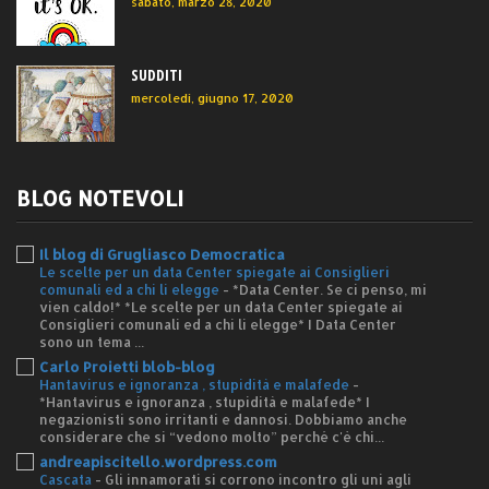
sabato, marzo 28, 2020
SUDDITI
mercoledì, giugno 17, 2020
BLOG NOTEVOLI
Il blog di Grugliasco Democratica
Le scelte per un data Center spiegate ai Consiglieri
comunali ed a chi li elegge
-
*Data Center. Se ci penso, mi
vien caldo!* *Le scelte per un data Center spiegate ai
Consiglieri comunali ed a chi li elegge* I Data Center
sono un tema ...
Carlo Proietti blob-blog
Hantavirus e ignoranza , stupidità e malafede
-
*Hantavirus e ignoranza , stupidità e malafede* I
negazionisti sono irritanti e dannosi. Dobbiamo anche
considerare che si “vedono molto” perché c'è chi...
andreapiscitello.wordpress.com
Cascata
-
Gli innamorati si corrono incontro gli uni agli