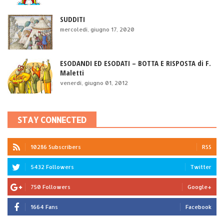
SUDDITI
mercoledì, giugno 17, 2020
ESODANDI ED ESODATI – BOTTA E RISPOSTA di F.
Maletti
venerdì, giugno 01, 2012
STAY CONNECTED
10286 Subscribers
RSS
5432 Followers
Twitter
750 Followers
Google+
1664 Fans
Facebook