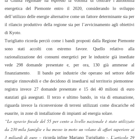
la Giunta regionale ha espresso la volontà di centrare l’autonomia
energetica del Piemonte entro il 2020, considerando lo sviluppo
dell’utilizzo delle energie alternative come un fattore determinante sia per
il rilancio produttivo della regione sia per l’avvicinamento agli obiettivi
di Kyoto.
Turigliatto ricorda perciò come i bandi proposti dalla Regione Piemonte
sono stati accolti con estremo favore. Quello relativo alla
razionalizzazione dei consumi energetici per le industrie già insediate
vede 298 domande presentate e, per ora, 130 già ammesse al
finanziamento.
Il bando per industrie che operano nel settore delle
energie rinnovabili e che decidono di insediarsi sul territorio piemontese
registra invece 27 domande presentate e 15 dei 40 milioni di euro
stanziati già assegnati. Il terzo e ultimo bando, in via di emanazione,
riguarda invece la riconversione di terreni utilizzati come discariche ed
esaurite, in zone di installazione di impianti ad energia solare.
“Lo sgravio fiscale del 55 per cento a livello nazionale è stato utilizzato
da 230 mila famiglie e ha messo in moto un volano di affari superiore ai
3 miliardi di euro
L’articolo 29
– ricorda infine Mariano Turigliatto -.