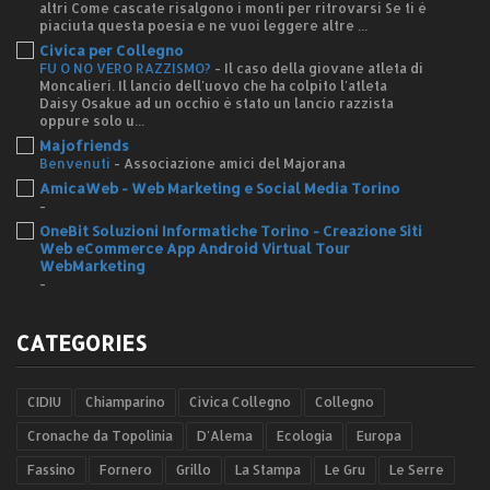
altri Come cascate risalgono i monti per ritrovarsi Se ti è
piaciuta questa poesia e ne vuoi leggere altre ...
Civica per Collegno
FU O NO VERO RAZZISMO?
-
Il caso della giovane atleta di
Moncalieri. Il lancio dell'uovo che ha colpito l'atleta
Daisy Osakue ad un occhio è stato un lancio razzista
oppure solo u...
Majofriends
Benvenuti
-
Associazione amici del Majorana
AmicaWeb - Web Marketing e Social Media Torino
-
OneBit Soluzioni Informatiche Torino - Creazione Siti
Web eCommerce App Android Virtual Tour
WebMarketing
-
CATEGORIES
CIDIU
Chiamparino
Civica Collegno
Collegno
Cronache da Topolinia
D'Alema
Ecologia
Europa
Fassino
Fornero
Grillo
La Stampa
Le Gru
Le Serre