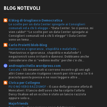
BLOG NOTEVOLI
Il blog di Grugliasco Democratica
Le scelte per un data Center spiegate ai Consiglieri
comunali ed a chi li elegge
-
*Data Center. Se ci penso, mi
vien caldo!* *Le scelte per un data Center spiegate ai
Consiglieri comunali ed a chi li elegge* I Data Center
sono un tema ...
Carlo Proietti blob-blog
Hantavirus e ignoranza , stupidità e malafede
-
*Hantavirus e ignoranza , stupidità e malafede* I
negazionisti sono irritanti e dannosi. Dobbiamo anche
considerare che si “vedono molto” perché c'è chi...
andreapiscitello.wordpress.com
Cascata
-
Gli innamorati si corrono incontro gli uni agli
altri Come cascate risalgono i monti per ritrovarsi Se ti è
piaciuta questa poesia e ne vuoi leggere altre ...
Civica per Collegno
FU O NO VERO RAZZISMO?
-
Il caso della giovane atleta di
Moncalieri. Il lancio dell'uovo che ha colpito l'atleta
Daisy Osakue ad un occhio è stato un lancio razzista
oppure solo u...
Majofriends