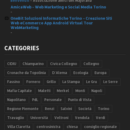
Benvenuti
-
Associazione amici del Majorana
AmicaWeb - Web Marketing e Social Media Torino
-
OneBit Soluzioni Informatiche Torino - Creazione Siti
Web eCommerce App Android Virtual Tour
WebMarketing
-
CATEGORIES
CIDIU
Chiamparino
Civica Collegno
Collegno
Cronache da Topolinia
D'Alema
Ecologia
Europa
Fassino
Fornero
Grillo
La Stampa
Le Gru
Le Serre
Mafia Capitale
Maletti
Merkel
Monti
Napoli
Napolitano
PdL
Personale
Punto di Vista
Regione Piemonte
Renzi
Salvini
Società
Torino
Travaglio
Università
Veltroni
Vendola
Verdi
Villa Claretta
centrosinistra
chiesa
consiglio regionale