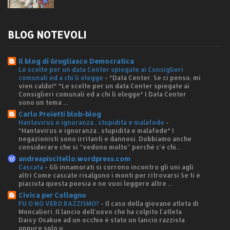
BLOG NOTEVOLI
Il blog di Grugliasco Democratica
Le scelte per un data Center spiegate ai Consiglieri
comunali ed a chi li elegge
-
*Data Center. Se ci penso, mi
vien caldo!* *Le scelte per un data Center spiegate ai
Consiglieri comunali ed a chi li elegge* I Data Center
sono un tema ...
Carlo Proietti blob-blog
Hantavirus e ignoranza , stupidità e malafede
-
*Hantavirus e ignoranza , stupidità e malafede* I
negazionisti sono irritanti e dannosi. Dobbiamo anche
considerare che si “vedono molto” perché c'è chi...
andreapiscitello.wordpress.com
Cascata
-
Gli innamorati si corrono incontro gli uni agli
altri Come cascate risalgono i monti per ritrovarsi Se ti è
piaciuta questa poesia e ne vuoi leggere altre ...
Civica per Collegno
FU O NO VERO RAZZISMO?
-
Il caso della giovane atleta di
Moncalieri. Il lancio dell'uovo che ha colpito l'atleta
Daisy Osakue ad un occhio è stato un lancio razzista
oppure solo u...