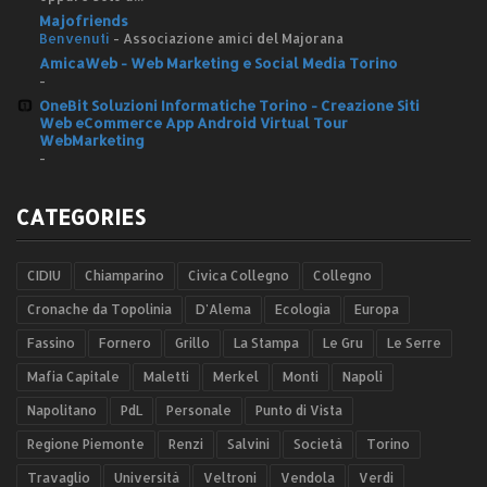
Majofriends
Benvenuti
-
Associazione amici del Majorana
AmicaWeb - Web Marketing e Social Media Torino
-
OneBit Soluzioni Informatiche Torino - Creazione Siti
Web eCommerce App Android Virtual Tour
WebMarketing
-
CATEGORIES
CIDIU
Chiamparino
Civica Collegno
Collegno
Cronache da Topolinia
D'Alema
Ecologia
Europa
Fassino
Fornero
Grillo
La Stampa
Le Gru
Le Serre
Mafia Capitale
Maletti
Merkel
Monti
Napoli
Napolitano
PdL
Personale
Punto di Vista
Regione Piemonte
Renzi
Salvini
Società
Torino
Travaglio
Università
Veltroni
Vendola
Verdi