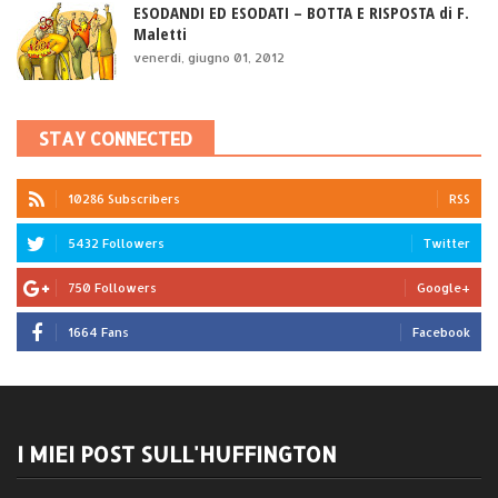
ESODANDI ED ESODATI – BOTTA E RISPOSTA di F.
Maletti
venerdì, giugno 01, 2012
STAY CONNECTED
10286 Subscribers
RSS
5432 Followers
Twitter
750 Followers
Google+
1664 Fans
Facebook
I MIEI POST SULL'HUFFINGTON