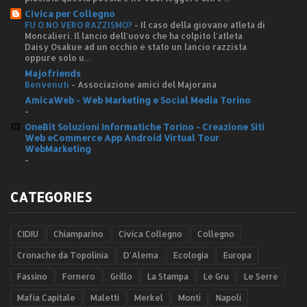
Civica per Collegno
FU O NO VERO RAZZISMO?
-
Il caso della giovane atleta di
Moncalieri. Il lancio dell'uovo che ha colpito l'atleta
Daisy Osakue ad un occhio è stato un lancio razzista
oppure solo u...
Majofriends
Benvenuti
-
Associazione amici del Majorana
AmicaWeb - Web Marketing e Social Media Torino
-
OneBit Soluzioni Informatiche Torino - Creazione Siti
Web eCommerce App Android Virtual Tour
WebMarketing
-
CATEGORIES
CIDIU
Chiamparino
Civica Collegno
Collegno
Cronache da Topolinia
D'Alema
Ecologia
Europa
Fassino
Fornero
Grillo
La Stampa
Le Gru
Le Serre
Mafia Capitale
Maletti
Merkel
Monti
Napoli