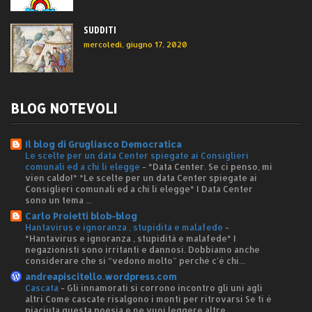
SUDDITI
mercoledì, giugno 17, 2020
BLOG NOTEVOLI
Il blog di Grugliasco Democratica
Le scelte per un data Center spiegate ai Consiglieri
comunali ed a chi li elegge
-
*Data Center. Se ci penso, mi
vien caldo!* *Le scelte per un data Center spiegate ai
Consiglieri comunali ed a chi li elegge* I Data Center
sono un tema ...
Carlo Proietti blob-blog
Hantavirus e ignoranza , stupidità e malafede
-
*Hantavirus e ignoranza , stupidità e malafede* I
negazionisti sono irritanti e dannosi. Dobbiamo anche
considerare che si “vedono molto” perché c'è chi...
andreapiscitello.wordpress.com
Cascata
-
Gli innamorati si corrono incontro gli uni agli
altri Come cascate risalgono i monti per ritrovarsi Se ti è
piaciuta questa poesia e ne vuoi leggere altre ...