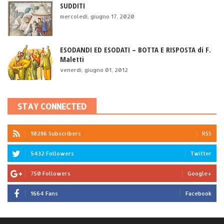
SUDDITI
mercoledì, giugno 17, 2020
ESODANDI ED ESODATI – BOTTA E RISPOSTA di F.
Maletti
venerdì, giugno 01, 2012
STAY CONNECTED
10286 Subscribers
RSS
5432 Followers
Twitter
750 Followers
Google+
1664 Fans
Facebook