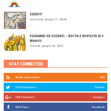
SUDDITI
mercoledì, giugno 17, 2020
ESODANDI ED ESODATI – BOTTA E RISPOSTA di F.
Maletti
venerdì, giugno 01, 2012
STAY CONNECTED
10286 Subscribers
RSS
5432 Followers
Twitter
750 Followers
Google+
1664 Fans
Facebook