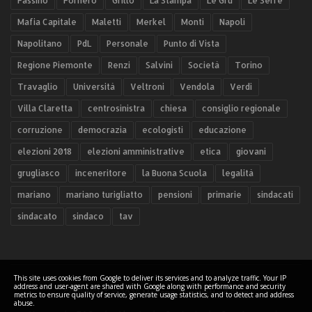
Fassino
Fornero
Grillo
La Stampa
Le Gru
Le Serre
Mafia Capitale
Maletti
Merkel
Monti
Napoli
Napolitano
PdL
Personale
Punto di Vista
Regione Piemonte
Renzi
Salvini
Società
Torino
Travaglio
Università
Veltroni
Vendola
Verdi
Villa Claretta
centrosinistra
chiesa
consiglio regionale
corruzione
democrazia
ecologisti
educazione
elezioni 2018
elezioni amministrative
etica
giovani
grugliasco
inceneritore
la Buona Scuola
legalità
mariano
mariano turigliatto
pensioni
primarie
sindacati
sindacato
sindaco
tav
This site uses cookies from Google to deliver its services and to analyze traffic. Your IP
address and user-agent are shared with Google along with performance and security
COPYRIGHT ©
2026 Mariano Turigliatto il Blog
metrics to ensure quality of service, generate usage statistics, and to detect and address
abuse.