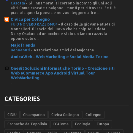
Cascata
-
Gli innamorati si corrono incontro gli uni agli
altri Come cascate risalgono i monti per ritrovarsi Se ti è
piaciuta questa poesia e ne vuoi leggere altre ...
Civica per Collegno
FU O NO VERO RAZZISMO?
-
Il caso della giovane atleta di
Moncalieri. Il lancio dell'uovo che ha colpito l'atleta
Daisy Osakue ad un occhio è stato un lancio razzista
oppure solo u...
Majofriends
Benvenuti
-
Associazione amici del Majorana
AmicaWeb - Web Marketing e Social Media Torino
-
OneBit Soluzioni Informatiche Torino - Creazione Siti
Web eCommerce App Android Virtual Tour
WebMarketing
-
CATEGORIES
CIDIU
Chiamparino
Civica Collegno
Collegno
Cronache da Topolinia
D'Alema
Ecologia
Europa